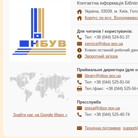
Контактна інформація Бібліо
Україна, 03039, м. Київ, Голо
Корпус по вул. Володимирс
Для читачів / користувачів:
Тел: +38 (044) 524-81-37
service@nbuv.gov.ua
Кожен останній робочий день
Зворотний зв'язок
Приймальня директора (для о
library@nbuv.gov.ua
Тел: +38 (044) 525-81-04
Тел./факс: +38 (044) 525-56-
Пресслужба
presa@nbuv.gov.ua
Тел: +38 (044) 525-40-74
Знайти нас на Google Maps »
Технічна підтримка
:
support