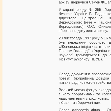
архіву звернувся Семен Фіше
У справі фонду № 355 збері
безпеки України В. Радченк
директора Центральної на
Вернадського (нині – Націонал
Вернадського) О.С. Онищ
зберігання документи архіву.
29 листопада 1997 року о 16 г
був переданий особисто д
«Женевська ініціатива в псих
Послом Голландії в України в 
наукової громадськості до ф
Інститут рукопису НБУВ).
Серед документів правозахисн
поезія); біографічна довідка
питань радянського єврейства
Великий масив фонду склада
з його побратимами та колег
надіслані ними з радянських в
зібрані та збережені ним.
Серед адресатів діяча – О