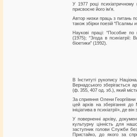
У 1977 році психіатричному 
присвоєне його ім’я.
Автор низки праць з питань пс
також збірки поезій “Псалмы и
Наукові праці: “Пособие по
(1975); “Згода в психіатрії: 
біоетики” (1992).
В Інституті рукопису Націонал
Вернадського зберігається а
(ф. 355, 407 од. зб.), який мі
За сприяння Олени Георгіївн
цей архів на зберігання до
ініціатива в психіатрії», де ві
У поверненні архіву, докумен
культурну цінність для наш
заступник голови Служби без
Пристайко, до якого за спр