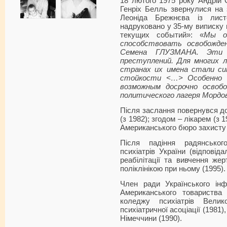
18 лютого 1975 року Андрій 
Генріх Белль звернулися на 
Леоніда Брежнєва із лист
надруковано у 35-му виписку
текущих событий»: «
Мы о
способствовать освобожд
Семена ГЛУЗМАНА. Эти 
преступлений. Для многих 
странах их имена стали с
стойкости <…> Особенно 
возможным досрочно освоб
политического лагеря Мордо
Після заслання повернувся до
(з 1982); згодом – лікарем (з 
Американського бюро захисту 
Після падіння радянсько
психіатрів України (відповід
реабілітації та вивчення жер
поліклінікою при ньому (1995).
Член ради Українського інф
Американського товариства п
коледжу психіатрів Велико
псиxіатричної асоціації (1981)
Німеччини (1990).