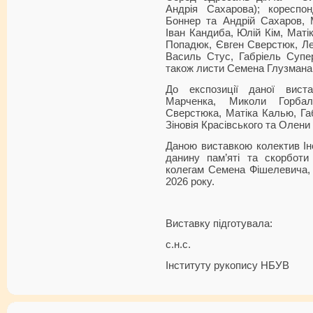
Андрія Сахарова); кореспон
Боннер та Андрій Сахаров, 
Іван Кандиба, Юлій Кім, Маті
Попадюк, Євген Сверстюк, Лео
Василь Стус, Габріель Супер
також листи Семена Глузмана д
До експозиції даної вист
Марченка, Миколи Горбал
Сверстюка, Матіка Калью, Га
Зіновія Красівського та Олени
Даною виставкою колектив Ін
данину пам’яті та скорботи
колегам Семена Фішелевича, 
2026 року.
Виставку підготувала:
с.н.с.
Інституту рукопис