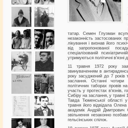
татар. Семен Глузман всуп
незаконність застосованих пр
лікування і визнав його псих
від запропонованої посад
спеціалізованій психіатричні
утримуються політичні в’язні 
11 травня 1972 року за
звинуваченням в антирадянськ
року засуджений до 7 років т
заслання. Останні чотири 
політичних таборах провів на
участь у протестах в’язнів, 
Сибіру на заслання, у травні
Тавда Тюменської області у
травня його відвідала Олена 
академік Андрій Дмитрович 
звільнення незаконно позбавл
гельсінських спілок.