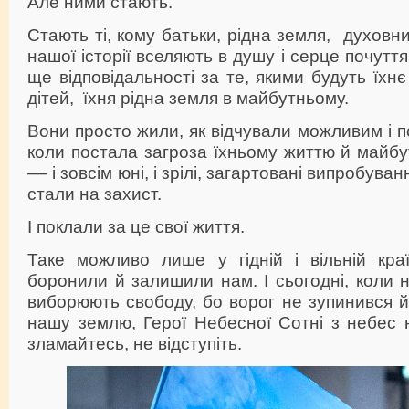
Але ними стають.
Стають ті, кому батьки, рідна земля, духовн
нашої історії вселяють в душу і серце почуття
ще відповідальності за те, якими будуть їхнє
дітей, їхня рідна земля в майбутньому.
Вони просто жили, як відчували можливим і п
коли постала загроза їхньому життю й майбу
–– і зовсім юні, і зрілі, загартовані випробув
стали на захист.
І поклали за це свої життя.
Таке можливо лише у гідній і вільній краї
боронили й залишили нам. І сьогодні, коли н
виборюють свободу, бо ворог не зупинився 
нашу землю, Герої Небесної Сотні з небес 
зламайтесь, не відступіть.