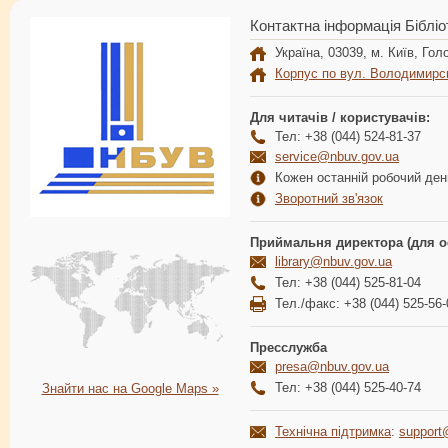
Контактна інформація Бібліо
Україна, 03039, м. Київ, Голо
Корпус по вул. Володимирс
Для читачів / користувачів:
Тел: +38 (044) 524-81-37
service@nbuv.gov.ua
Кожен останній робочий день
Зворотний зв'язок
Приймальня директора (для о
library@nbuv.gov.ua
Тел: +38 (044) 525-81-04
Тел./факс: +38 (044) 525-56-
Пресслужба
presa@nbuv.gov.ua
Тел: +38 (044) 525-40-74
Знайти нас на Google Maps »
Технічна підтримка
:
support