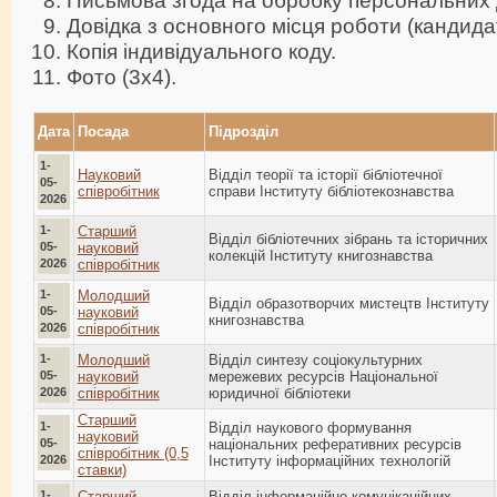
Письмова згода на обробку персональних 
Довідка з основного місця роботи (кандида
Копія індивідуального коду.
Фото (3х4).
Дата
Посада
Підрозділ
1-
Науковий
Відділ теорії та історії бібліотечної
05-
співробітник
справи Інституту бібліотекознавства
2026
1-
Старший
Відділ бібліотечних зібрань та історичних
05-
науковий
колекцій Інституту книгознавства
2026
співробітник
1-
Молодший
Відділ образотворчих мистецтв Інституту
05-
науковий
книгознавства
2026
співробітник
1-
Молодший
Відділ синтезу соціокультурних
05-
науковий
мережевих ресурсів Національної
2026
співробітник
юридичної бібліотеки
Старший
1-
Відділ наукового формування
науковий
05-
національних реферативних ресурсів
співробітник (0,5
2026
Інституту інформаційних технологій
ставки)
1-
Старший
Відділ інформаційно-комунікаційних