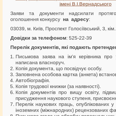
імені В.І.Вернадського
Заяви та документи надсилати протяг
оголошення конкурсу
на адресу
:
03039, м. Київ, Проспект Голосіївський, 3, кім
Довідки за телефоном
: 525-22-39
Перелік документів, які подають претенде
Письмова заява на ім’я керівника про у
написана власноруч.
Копія документа, що посвідчує особу.
Заповнена особова картка (анкета) встано
Автобіографія.
Копія трудової книжки (за наявності).
Копія документів про вищу освіту, підвищ
присудження наукового ступеня, присвоєнн
Перелік наукових праць, опублікованих у 
іноземних (міжнародних) рецензованих фа