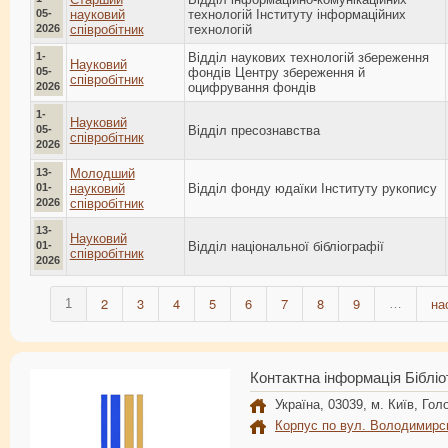
05-
науковий
технологій Інституту інформаційних
2026
співробітник
технологій
1-
Відділ наукових технологій збереження
Науковий
05-
фондів Центру збереження й
співробітник
2026
оцифрування фондів
1-
Науковий
05-
Відділ пресознавства
співробітник
2026
13-
Молодший
01-
науковий
Відділ фонду юдаїки Інституту рукопису
2026
співробітник
13-
Науковий
01-
Відділ національної бібліографії
співробітник
2026
2
3
4
5
6
7
8
9
на
1
…
Контактна інформація Бібліо
Україна, 03039, м. Київ, Голо
Корпус по вул. Володимирс