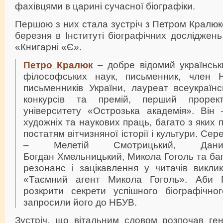
фахівцями в царині сучасної біографіки.
Першою з них стала зустріч з Петром Кралюк
березня в Інституті біографічних досліджен
«Книгарні «Є».
Петро Кралюк
– добре відомий українськ
філософських наук, письменник, член Н
письменників України, лауреат всеукраїн
конкурсів та премій, перший прорект
університету «Острозька академія». Він
художніх та наукових праць, багато з яких
постатям вітчизняної історії і культури. Сер
– Мелетій Смотрицький, Данил
Богдан Хмельницький, Микола Гоголь та ба
резонанс і зацікавлення у читачів викли
«Таємний агент Микола Гоголь». Аби 
розкрити секрети успішного біографічно
запросили його до НБУВ.
Зустріч, що вітальним словом розпочав ге