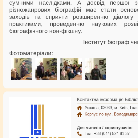
сумними наслідками. А досвід першої зу
різножанрових біографій має стати осно
заходів та сприяти розширенню діалогу 
практиками, проведенню наукових розв
біографічного нон-фікшну.
Інститут біографіч
Фотоматеріали:
Контактна інформація Бібліо
Україна, 03039, м. Київ, Голо
Корпус по вул. Володимирс
Для читачів / користувачів:
Тел: +38 (044) 524-81-37