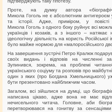
підтверджують таку гіпотезу.
Проте, на думку автора «біографічн
Микола Гоголь не є абсолютним антигероєм у
та історії. Адже, приміром, у повіст
Микола Гоголь з одного боку руйнує всі можл
українців і козаків, а з іншого – натякає 
ідеологічну діяльність на користь Російської 
було майже нормою для «малоросійського дв
На завершення зустрічі Петро Кралюк подарув
своїх видань і відповів на численні зап
Зупинився, зокрема, на проблемі читанн
українського соціуму та розповів про майбутні
один з яких (про Богдана Хмельницького) у
бути презентовано найближчим часом.
Загалом, всі зійшлися на думці, що біографі
написана цікаво, адже вона не має відля
нечисельного читача. Головне, аби біогр
перетворювався на гонитву за сенсаціями