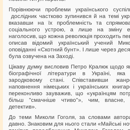
Порівнюючи проблеми українського суспіл
дослідник частково зупинився й на темі укр
вказавши на їх проблемність та спрямова
соціального устрою, а лише на зміну е
наголосив, що кожна революція проходить пев
описав відомий український учений Ми
оповіданні «Скотний бунт». І лише через десят
була озвучена на Заході.
Цікаву думку висловив Петро Кралюк щодо як
біографічної літератури в Україні, я
зародковому стані. Співставивши жан
наповнення німецьких і українських книга
переконливо зауважив, що «українцям пот
більш "смачніше чтиво"», чим, власне, 
детектив».
До теми Миколи Гоголя, за словами автор
давно. Знаковим для нього стали «Майські ноч