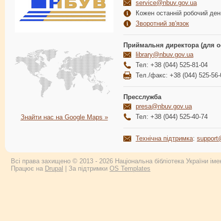
service@nbuv.gov.ua
Кожен останній робочий день
Зворотний зв'язок
Приймальня директора (для о
library@nbuv.gov.ua
Тел: +38 (044) 525-81-04
Тел./факс: +38 (044) 525-56-
Пресслужба
presa@nbuv.gov.ua
Тел: +38 (044) 525-40-74
Знайти нас на Google Maps »
Технічна підтримка
:
support
Всі права захищено © 2013 - 2026 Національна бібліотека України імен
Працює на
Drupal
| За підтримки
OS Templates