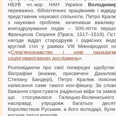
НБУВ чл.-кор. НАН України
Володими
переважно, бібліотечних працівників і відвіду
представник наукової спільноти, Петро Крал
з наукових проблем, зачепивши важливу 
книгодрукування подію – 500-ліття першої
Франциска Скорини (Прага, 1517–1519). Гість
нагоди відділ стародруків і рідкісних в
круглий стіл у рамках VІІІ Міжнародної на
«
Слов’янознавство і нові паради
соціогуманітарних досліджень
».
Розповідаючи про свої попередні здобутки 
біографіки (книжки, присвячені Данило
Степану Бандері), Петро Кралюк поясн
написання саме такого нон-фікшну. За слов
бажання спростувати радянські міфи та замов
що стосувалися Галицько-Волиниського
насправді, упродовж багатьох десят
Королівством Руським, а його володарі, були
носили титул королів.