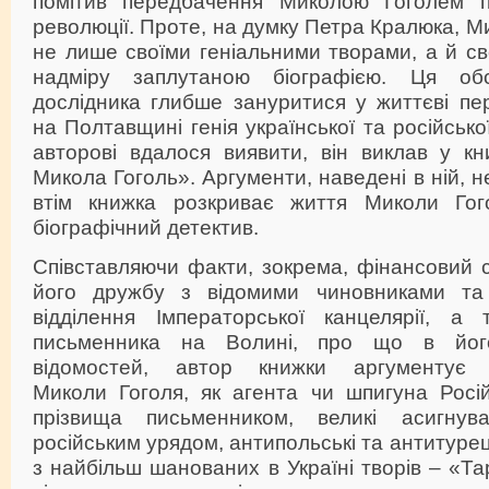
помітив передбачення Миколою Гоголем п
революції. Проте, на думку Петра Кралюка, М
не лише своїми геніальними творами, а й с
надміру заплутаною біографією. Ця об
дослідника глибше зануритися у життєві пе
на Полтавщині генія української та російсько
авторові вдалося виявити, він виклав у кн
Микола Гоголь». Аргументи, наведені в ній, 
втім книжка розкриває життя Миколи Гог
біографічний детектив.
Співставляючи факти, зокрема, фінансовий 
його дружбу з відомими чиновниками та 
відділення Імператорської канцелярії, а
письменника на Волині, про що в його
відомостей, автор книжки аргументує 
Миколи Гоголя, як агента чи шпигуна Російс
прізвища письменником, великі асигнув
російським урядом, антипольські та антитуре
з найбільш шанованих в Україні творів – «Та