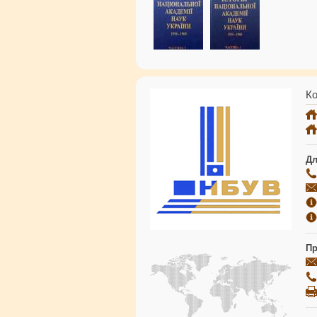
Ко
Дл
Пр