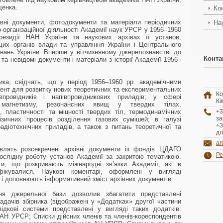
ищенка.
Ко
вні документи, фотодокументи та матеріали періодичних
На
о-організаційної діяльності Академії наук УРСР у 1956–1960
езидії НАН України та наукових архівах її установ,
их органів влади та управління України і Центрального
нань України. Вперше у вітчизняному джерелознавстві до
Конта
та невідомі документи і матеріали з історії Академії 1956–
ника, свідчать, що у період 1956–1960 рр. академічними
нт для розвитку нових теоретичних та експериментальних
Ко
провідників і напівпровідникових приладів; у сфері
Кі
и, магнетизму, резонансних явищ у твердих тілах,
і, пластичності та міцності твердих тіл, термодинамічних
+3
за
ізичних процесів розділення газових сумішей; в галузі
+3
радіотехнічних приладів, а також з питань теоретичної та
дл
ar
овлять розсекречені архівні документи із фондів ЦДАГО
Ре
дослідну роботу установ Академії за закритою тематикою.
ти, що розкривають міжнародні зв’язки Академії, які в
фікувалися. Наукові коментарі, оформлені у вигляді
і доповнюють інформативний зміст архівних документів.
ня джерельної бази дозволив збагатити представлені
дачів збірника (відображені у «Додатках» другої частини
відкові системи представлені у вигляді таких додатків:
 АН УРСР; Списки дійсних членів та членів-кореспондентів