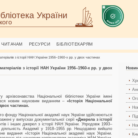
бліотека України
кого
ЧИТАЧАМ
РЕСУРСИ
БІБЛІОТЕКАРЯМ
атеріалів з історії НАН України 1956–1960-х рр. у двох частинах
атеріалів з історії НАН України 1956–1960-х рр. у двох
Нови
Хро
Ан
у архівознавства Національної бібліотеки України імені
Ог
нився новим науковим виданням –
«Історія Національної
 двох частинах.
Но
го фонду Національної академії наук України здійснюються
Пі
бражені у випусках документальної серії
«Джерела з історії
тів і інших джерел з історії НАН України. Упродовж 1993–
Но
о діяльність Академії у 1918–1955 рр. Нещодавно вийшло
е видання «Історія Національної академії наук України.
Кн
отовлене під науковим керівництвом академіка НАН України,