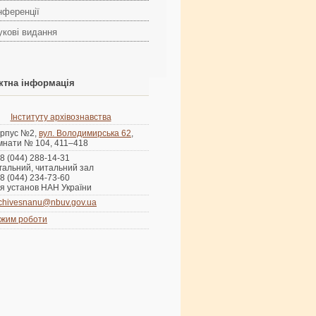
нференції
укові видання
ктна інформація
Інституту архівознавства
рпус №2,
вул. Володимирська 62
,
мнати № 104, 411–418
8 (044) 288-14-31
гальний, читальний зал
8 (044) 234-73-60
я установ НАН України
chivesnanu@nbuv.gov.ua
жим роботи