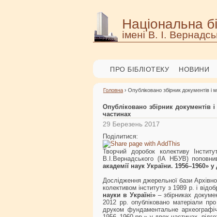
Національна бі
імені В. І. Вернадсь
ПРО БІБЛІОТЕКУ
НОВИНИ
Головна
› Опубліковано збірник документів і м
Опубліковано збірник документів і м
частинах
29 Березень 2017
Поділитися:
Творчий доробок колективу Інститут
В.І.Вернадського (ІА НБУВ) попов
академії наук України. 1956–1960» у
Дослідження джерельної бази Архівно
колективом інституту з 1989 р. і відо
науки в Україні»
– збірниках докумен
2012 рр. опубліковано матеріали пр
друком фундаментальне археографічн
1956–1960 рр.» у двох частинах, підг