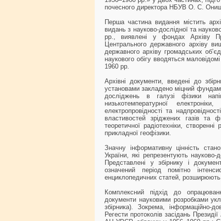
почесного директора НБУВ О. С. Он
Перша частина видання містить архі
видань з науково-дослідної та науков
рр., виявлені у фондах Архіву Пр
Центрального державного архіву вищ
державного архіву громадських об’єд
наукового обігу вводяться маловідомі 
1960 рр.
Архівні документи, введені до збір
установами закладено міцний фундаме
досліджень в галузі фізики напів
низькотемпературної електронік
електропровідності та надпровідност
властивостей зріджених газів та ф
теоретичної радіотехніки, створенні 
прикладної геофізики.
Значну інформативну цінність стан
України, які репрезентують науково-
Представлені у збірнику і докумен
означений період помітно інтенси
енциклопедичних статей, розширюють 
Комплексний підхід до опрацюван
документи науковими розробками укла
збірника). Зокрема, інформаційно-до
Регести протоколів засідань Президії