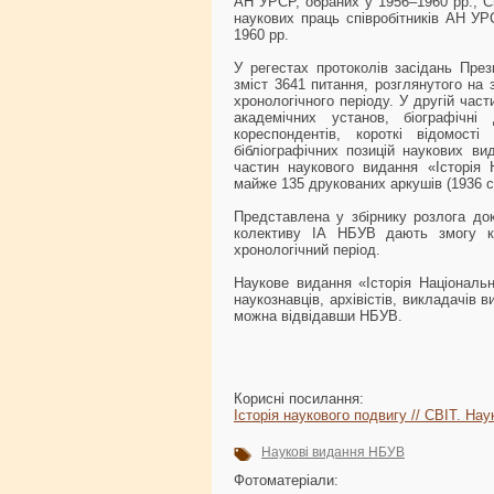
АН УРСР, обраних у 1956–1960 рр.; С
наукових праць співробітників АН У
1960 рр.
У регестах протоколів засідань Пре
зміст 3641 питання, розглянутого на 
хронологічного періоду. У другій час
академічних установ, біографічні
кореспондентів, короткі відомост
бібліографічних позицій наукових в
частин наукового видання «Історія 
майже 135 друкованих аркушів (1936 с
Представлена у збірнику розлога док
колективу ІА НБУВ дають змогу ко
хронологічний період.
Наукове видання «Історія Національн
наукознавців, архівістів, викладачів
можна відвідавши НБУВ.
Корисні посилання:
Історія наукового подвигу // СВІТ. Наук
Наукові видання НБУВ
Фотоматеріали: