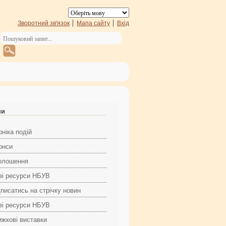
Зворотний зв'язок
Мапа сайту
Вхід
ни
ніка подій
онси
олошення
ві ресурси НБУВ
дписатись на стрічку новин
ві ресурси НБУВ
ижкові виставки