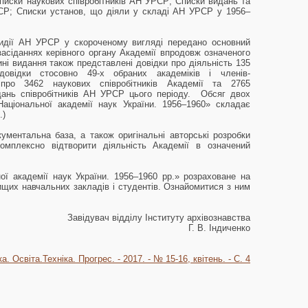
писки наукових співробітників АН УРСР; Списки видань та
РСР; Списки установ, що діяли у складі АН УРСР у 1956–
зидії АН УРСР у скороченому вигляді передано основний
засіданнях керівного органу Академії впродовж означеного
тині видання також представлені довідки про діяльність 135
 довідки стосовно 49-х обраних академіків і членів-
і про 3462 наукових співробітників Академії та 2765
идань співробітників АН УРСР цього періоду. Обсяг двох
Національної академії наук України. 1956–1960» складає
.)
ументальна база, а також оригінальні авторські розробки
мплексно відтворити діяльність Академії в означений
ої академії наук України. 1956–1960 рр.» розраховане на
 вищих навчальних закладів і студентів. Ознайомитися з ним
Завідувач відділу Інституту архівознавства
Г. В. Індиченко
а. Освіта.Техніка. Прогрес. - 2017. - № 15-16, квітень. - С. 4