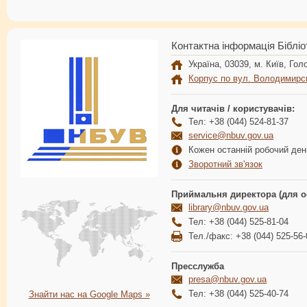
Контактна інформація Бібліо
Україна, 03039, м. Київ, Голо
Корпус по вул. Володимирс
Для читачів / користувачів:
Тел: +38 (044) 524-81-37
service@nbuv.gov.ua
Кожен останній робочий день
Зворотний зв'язок
Приймальня директора (для о
library@nbuv.gov.ua
Тел: +38 (044) 525-81-04
Тел./факс: +38 (044) 525-56-
Пресслужба
presa@nbuv.gov.ua
Тел: +38 (044) 525-40-74
Знайти нас на Google Maps »