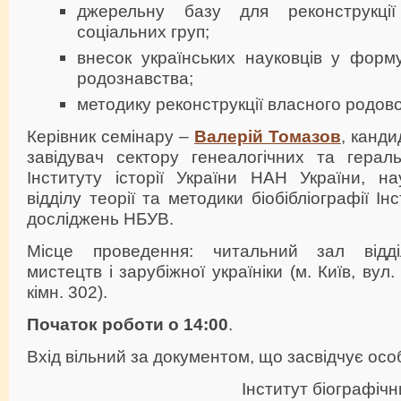
джерельну базу для реконструкції 
соціальних груп;
внесок українських науковців у форм
родознавства;
методику реконструкції власного родово
Керівник семінару –
Валерій Томазов
, канди
завідувач сектору генеалогічних та герал
Інституту історії України НАН України, на
відділу теорії та методики біобібліографії Ін
досліджень НБУВ.
Місце проведення: читальний зал відді
мистецтв і зарубіжної україніки (м. Київ, вул
кімн. 302).
Початок роботи о 14:00
.
Вхід вільний за документом, що засвідчує осо
Інститут біографіч