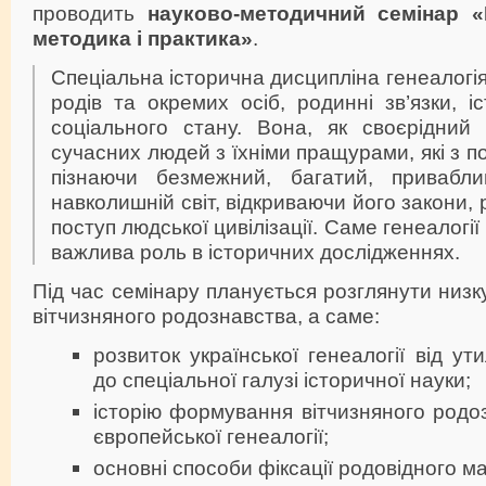
проводить
науково-методичний семінар «Г
методика і практика»
.
Спеціальна історична дисципліна генеалогі
родів та окремих осіб, родинні зв’язки, і
соціального стану. Вона, як своєрідний
сучасних людей з їхніми пращурами, які з по
пізнаючи безмежний, багатий, привабл
навколишній світ, відкриваючи його закони, 
поступ людської цивілізації. Саме генеалогі
важлива роль в історичних дослідженнях.
Під час семінару планується розглянути низк
вітчизняного родознавства, а саме:
розвиток української генеалогії від ут
до спеціальної галузі історичної науки;
історію формування вітчизняного родоз
європейської генеалогії;
основні способи фіксації родовідного ма