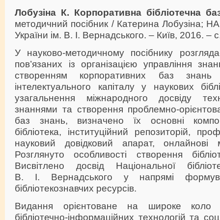
Лобузіна К.
Корпоративна бібліотечна б
методичний посібник / Катерина Лобузіна; НА
України ім. В. І. Вернадського. – Київ, 2016. – с
У науково-методичному посібнику розгляда
пов’язаних із організацією управління знан
створенням корпоративних баз знань
інтелектуального капіталу у наукових бібл
узагальнення міжнародного досвіду техн
знаннями та створення проблемно-орієнтов
баз знань, визначено їх основні компо
бібліотека, інституційний репозиторій, проф
науковий довідковий апарат, онлайнові м
Розглянуто особливості створення бібліо
Висвітлено досвід Національної бібліот
В. І. Вернадського у напрямі формув
бібліотекознавчих ресурсів.
Видання орієнтоване на широке коло ф
бібліотечно-інформаційних технологій та соц