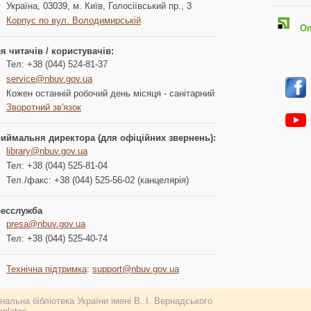
Україна, 03039, м. Київ, Голосіївський пр., 3
Корпус по вул. Володимирській
Опл
я читачів / користувачів:
Тел: +38 (044) 524-81-37
service@nbuv.gov.ua
Кожен останній робочий день місяця - санітарний
Зворотний зв'язок
иймальня директора (для офіційних звернень):
library@nbuv.gov.ua
Тел: +38 (044) 525-81-04
Тел./факс: +38 (044) 525-56-02 (канцелярія)
есслужба
presa@nbuv.gov.ua
Тел: +38 (044) 525-40-74
Технічна підтримка
:
support@nbuv.gov.ua
альна бібліотека України імені В. І. Вернадського