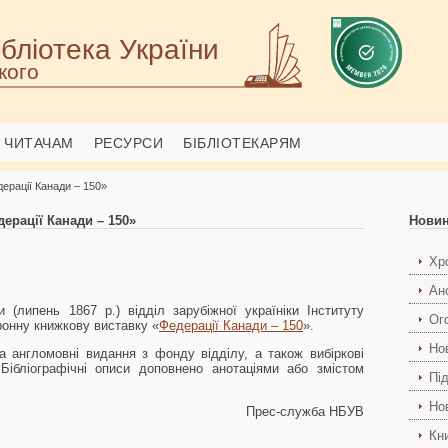
бліотека України
кого
ЧИТАЧАМ
РЕСУРСИ
БІБЛІОТЕКАРЯМ
ерації Канади – 150»
ерації Канади – 150»
Нови
Хро
Ан
 (липень 1867 р.) відділ зарубіжної україніки Інституту
Ог
ронну книжкову виставку «
Федерації Канади – 150
».
Но
а англомовні видання з фонду відділу, а також вибіркові
 Бібліографічні описи доповнено анотаціями або змістом
Пі
Но
Прес-служба НБУВ
Кн