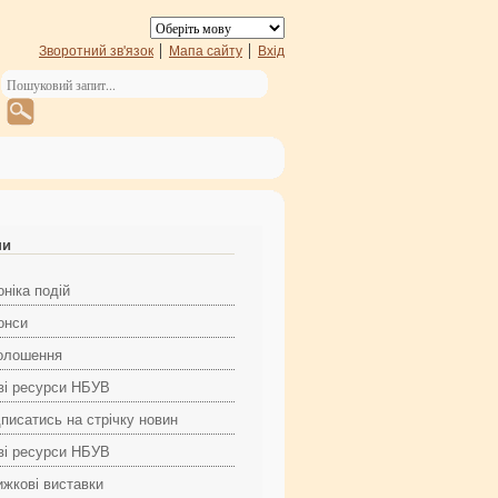
Зворотний зв'язок
Мапа сайту
Вхід
ни
ніка подій
онси
олошення
ві ресурси НБУВ
дписатись на стрічку новин
ві ресурси НБУВ
ижкові виставки