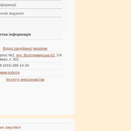
нференції
укові видання
ктна інформація
Відділ зарубіжної україніки
рпус №2,
вул. Володимирська 62
, 3-й
верх, к. 302.
8 (044) 288-14-34
жим роботи
Інститут книгознавства
ні закупівлі