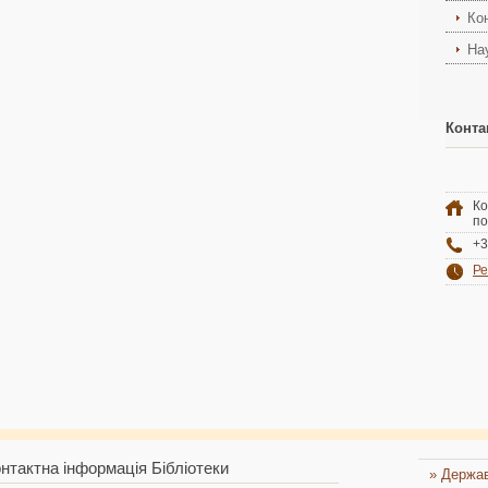
Ко
На
Конта
Ко
по
+3
Ре
нтактна інформація Бібліотеки
» Держав