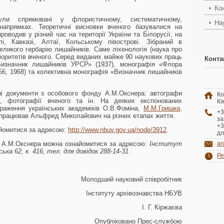
Ко
ули спрямовані у флористичному, систематичному,
На
напрямках. Теоретичні висновки вченого базувалися на
роводив у різний час на території України та Білорусії, на
і, Кавказі, Алтаї, Кольському півострові. Зібраний в
еликого гербарію лишайників. Саме ліхенологія (наука про
іоритетів вченого. Серед виданих майже 90 наукових праць
Конта
изначник лишайників УРСР» (1937), монографія «Флора
56, 1968) та колективна монографія «Визначник лишайників
ні документи з особового фонду А.М.Окснера: автографи
Ко
и, фотографії вченого та ін. На деяких експонованих
Кі
раження українських академіків О.В.Фоміна,
М.М.Гришка
,
+3
івпрацював Альфред Миколайович на різних етапах життя.
за
+3
йомитися за адресою:
http://www.nbuv.gov.ua/node/3912
.
дл
 А.М.Окснера можна ознайомитися за адресою:
Інститут
ar
ка 62, к. 416, тел. для довідок 288-14-31
.
Ре
Молодший науковий співробітник
Інституту архівознавства НБУВ
І. Г. Кіржаєва
Опубліковано Прес-службою