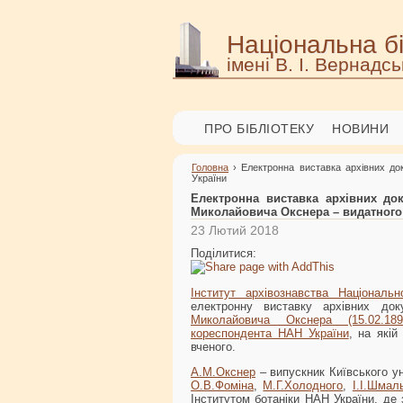
Національна бі
імені В. І. Вернадсь
ПРО БІБЛІОТЕКУ
НОВИНИ
Головна
› Електронна виставка архівних до
України
Електронна виставка архівних до
Миколайовича Окснера – видатного 
23 Лютий 2018
Поділитися:
Інститут архівознавства Національн
електронну виставку архівних до
Миколайовича Окснера (15.02.189
кореспондента НАН України
, на які
вченого.
А.М.Окснер
– випускник Київського ун
О.В.Фоміна
,
М.Г.Холодного
,
І.І.Шмал
Інститутом ботаніки НАН України, де 