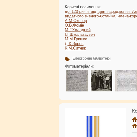
Корисні посилання:
до 120-річчя від дня народження Ал
видатного вченого-ботаніка, члена-ко
А.М.Окснер
О.В.Фомін
М.Г.Холодний
І.І.Шмальгаузен
М.М.Гришко
Д.К.Зеров
К.М.Ситник
Електронні бібліотеки
Фотоматеріали:
Ко