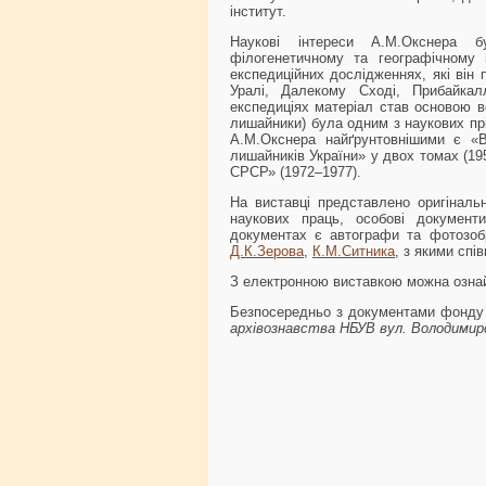
інститут.
Наукові інтереси А.М.Окснера б
філогенетичному та географічному 
експедиційних дослідженнях, які він п
Уралі, Далекому Сході, Прибайкалл
експедиціях матеріал став основою в
лишайники) була одним з наукових пр
А.М.Окснера найґрунтовнішими є «В
лишайників України» у двох томах (19
СРСР» (1972–1977).
На виставці представлено оригіналь
наукових праць, особові документ
документах є автографи та фотозоб
Д.К.Зерова
,
К.М.Ситника
, з якими сп
З електронною виставкою можна озна
Безпосередньо з документами фонду
архівознавства НБУВ вул. Володимирсь