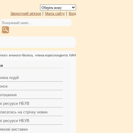
Зворотний зв'язок
Мапа сайту
Вхід
ного вченого-біолога, члена-кореспондента НАН
ни
ніка подій
онси
олошення
ві ресурси НБУВ
дписатись на стрічку новин
ві ресурси НБУВ
ижкові виставки