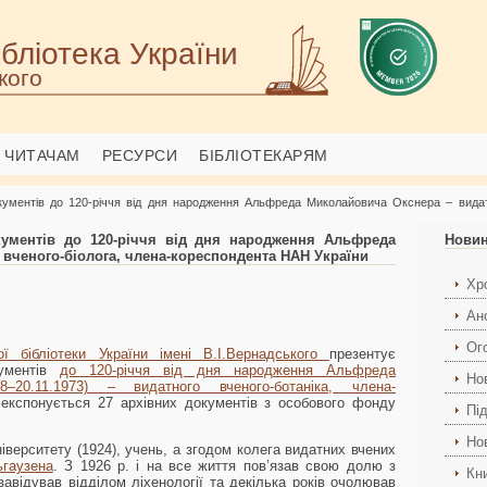
бліотека України
кого
ЧИТАЧАМ
РЕСУРСИ
БІБЛІОТЕКАРЯМ
кументів до 120-річчя від дня народження Альфреда Миколайовича Окснера – видат
кументів до 120-річчя від дня народження Альфреда
Нови
вченого-біолога, члена-кореспондента НАН України
Хро
Ан
Ог
ої бібліотеки України імені В.І.Вернадського
презентує
кументів
до 120-річчя від дня народження Альфреда
Но
8–20.11.1973) – видатного вченого-ботаніка, члена-
й експонується 27 архівних документів з особового фонду
Пі
Но
іверситету (1924), учень, а згодом колега видатних вчених
ьгаузена
. З 1926 р. і на все життя пов’язав свою долю з
Кн
завідував відділом ліхенології та декілька років очолював