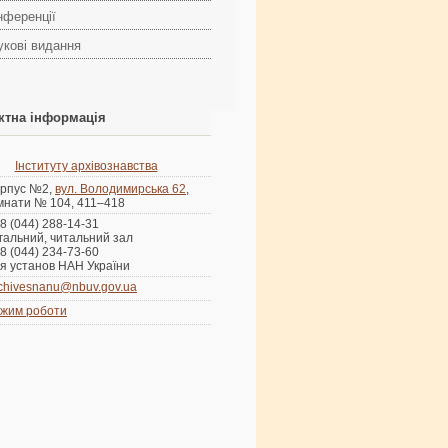
нференції
укові видання
ктна інформація
Інституту архівознавства
рпус №2,
вул. Володимирська 62
,
мнати № 104, 411–418
8 (044) 288-14-31
гальний, читальний зал
8 (044) 234-73-60
я установ НАН України
chivesnanu@nbuv.gov.ua
жим роботи