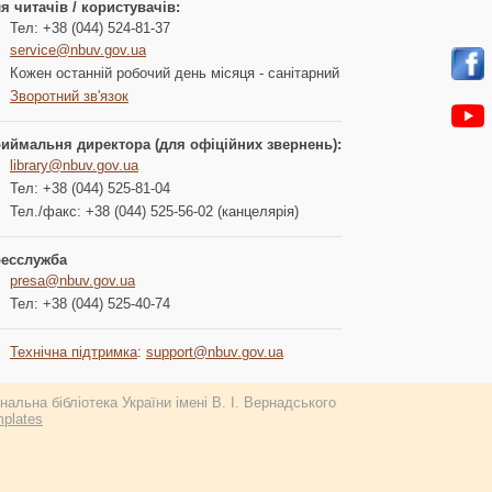
я читачів / користувачів:
Тел: +38 (044) 524-81-37
service@nbuv.gov.ua
Кожен останній робочий день місяця - санітарний
Зворотний зв'язок
иймальня директора (для офіційних звернень):
library@nbuv.gov.ua
Тел: +38 (044) 525-81-04
Тел./факс: +38 (044) 525-56-02 (канцелярія)
есслужба
presa@nbuv.gov.ua
Тел: +38 (044) 525-40-74
Технічна підтримка
:
support@nbuv.gov.ua
альна бібліотека України імені В. І. Вернадського
plates