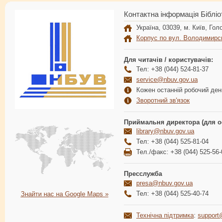
Контактна інформація Бібліо
Україна, 03039, м. Київ, Голо
Корпус по вул. Володимирс
Для читачів / користувачів:
Тел: +38 (044) 524-81-37
service@nbuv.gov.ua
Кожен останній робочий день
Зворотний зв'язок
Приймальня директора (для о
library@nbuv.gov.ua
Тел: +38 (044) 525-81-04
Тел./факс: +38 (044) 525-56-
Пресслужба
presa@nbuv.gov.ua
Тел: +38 (044) 525-40-74
Знайти нас на Google Maps »
Технічна підтримка
:
support