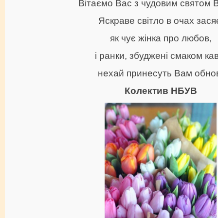
Вітаємо Вас з чудовим cвятом 
Яскраве світло в очах зася
як чує жінка про любов,
і ранки, збуджені смаком кав
нехай принесуть Вам обно
Колектив НБУВ