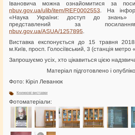
Івановича можна ознайомитися за пос
nbuv.gov.ua/ulib/item/REF0002553
. На інфор
«Наука України: доступ до знань» п
представлений за посил
nbuv.gov.ua/ASUA/1257895
.
Виставка експонується до 15 травня 2018
м.Київ, просп. Голосіївський, 3 (станція метро 
Запрошуємо усіх, хто цікавиться цією надзви
Матеріал підготовлено і опублі
Фото: Кіріл Леванюк
Книжкові виставки
Фотоматеріали: