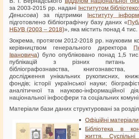
В. І. Вернадського
відділом національної біб
за 2003-2015 рр. надані
Інститутом бібліотек
Денисова
) за підтримки
Інституту інформ
підготовлено бібліографічну базу даних «
Публ
НБУВ (2003 – 2018)
», яка містить понад 4 тис.
Зокрема, протягом 2012-2018 рр. науковим к
керівництвом генерального директора
П
Івановича
) було опубліковано понад 1,5 тис
публікацій з різних питань біблі
бібліографознавства, книгознавства, д
дослідження унікальних рукописних, книж
фондів; історії української науки; біографі
аналітичної та науково-інформаційної дія
національної інфосфери та соціальних комуні
Матеріали бази даних структуровані за розді
Офіційні матеріали
Бібліотека в кон
життя. Суспільні 