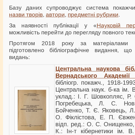
Базу даних супроводжує система покажчи
назви творів
,
автори
,
предметні рубрики
.
За наявності публікації у «
Науковій пер
можливість перейти до перегляду повного текс
Протягом 2018 року за матеріалами 
підготовлено бібліографічне видання, що
видань:
Центральна наукова бібл
Вернадського Академії
бібліогр. покажч., 1918-199
Центральна наук. б-ка ім. В
уклад.: І. Г. Шовкопляс, Р
Погребецька, Л. С. Нов
Бойченко, Т. Є. Яковець, Л
О. Фіклістова, Е. П. Євжен
відп. ред.: О. С. Онищенко
К.: Ін-т кібернетики ім. 