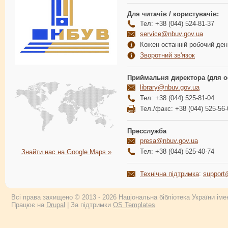
Для читачів / користувачів:
Тел: +38 (044) 524-81-37
service@nbuv.gov.ua
Кожен останній робочий день
Зворотний зв'язок
Приймальня директора (для о
library@nbuv.gov.ua
Тел: +38 (044) 525-81-04
Тел./факс: +38 (044) 525-56-
Пресслужба
presa@nbuv.gov.ua
Тел: +38 (044) 525-40-74
Знайти нас на Google Maps »
Технічна підтримка
:
support
Всі права захищено © 2013 - 2026 Національна бібліотека України імен
Працює на
Drupal
| За підтримки
OS Templates