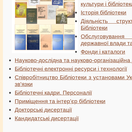
культури і бібліотек
Історія бібліотеки
Діяльність струк
Бібліотеки
Обслуговування 
державної влади т
Фонди і каталоги
Науково-дослідна та науково-організаційна 
Бібліотечні електронні ресурси і технології
Співробітництво Бібліотеки з установами У
зв'язки
Бібліотечні кадри. Персоналії
Приміщення та інтер'єр бібліотеки
Докторські дисертації
Кандидатські дисертації