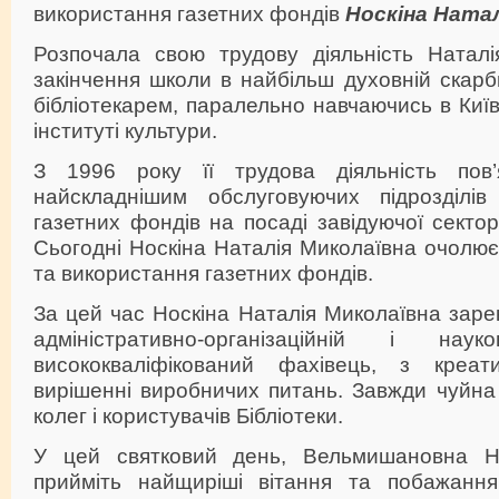
використання газетних фондів
Носкіна Натал
Розпочала свою трудову діяльність Наталі
закінчення школи в найбільш духовній скар
бібліотекарем, паралельно навчаючись в Ки
інституті культури.
З 1996 року її трудова діяльність по
найскладнішим обслуговуючих підрозділі
газетних фондів на посаді завідуючої секто
Сьогодні Носкіна Наталія Миколаївна очолю
та використання газетних фондів.
За цей час Носкіна Наталія Миколаївна зар
адміністративно-організаційній і на
висококваліфікований фахівець, з креа
вирішенні виробничих питань. Завжди чуйна
колег і користувачів Бібліотеки.
У цей святковий день, Вельмишановна На
прийміть найщиріші вітання та побажанн