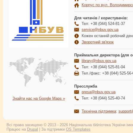
Корпус по вул. Володимирс
Для читачів / користувачів:
Тел: +38 (044) 524-81-37
service@nbuv.gov.ua
Кожен останній робочий день
Зворотний зв'язок
Приймальня директора (для о
library@nbuv.gov.ua
Тел: +38 (044) 525-81-04
Тел./факс: +38 (044) 525-56-
Пресслужба
presa@nbuv.gov.ua
Тел: +38 (044) 525-40-74
Знайти нас на Google Maps »
Технічна підтримка
:
support
Всі права захищено © 2013 - 2026 Національна бібліотека України імен
Працює на
Drupal
| За підтримки
OS Templates