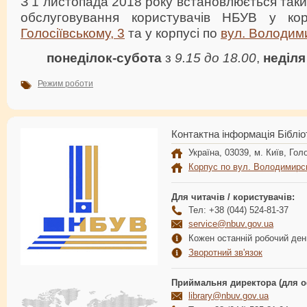
З 1 листопада 2018 року встановлюється так
обслуговування користувачів НБУВ у к
Голосіївському, 3
та у корпусі по
вул. Володими
понеділок-субота
з
9.15 до 18.00
,
неділя
Режим роботи
Контактна інформація Бібліо
Україна, 03039, м. Київ, Голо
Корпус по вул. Володимирс
Для читачів / користувачів:
Тел: +38 (044) 524-81-37
service@nbuv.gov.ua
Кожен останній робочий день
Зворотний зв'язок
Приймальня директора (для о
library@nbuv.gov.ua