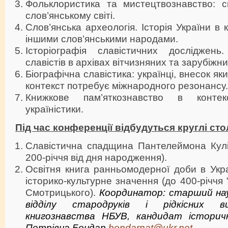
Фольклористика та мистецтвознавство: сп
слов’янському світі.
Слов’янська археологія. Історія України в к
іншими слов’янськими народами.
Історіографія славістичних досліджень
славістів в архівах вітчизняних та зарубіжни
Біографічна славістика: українці, внесок як
контекст потребує міжнародного резонансу.
Книжкове пам’яткознавство в контек
україністики.
Під час конференції відбудуться круглі сто
Славістична спадщина Пантелеймона Куліш
200-річчя від дня народження).
Освітня книга ранньомодерної доби в Укра
історико-культурне значення (до 400-річчя
Смотрицького).
Координатор: старший нау
відділу стародруків і рідкісних 
книгознавства НБУВ, кандидат істори
Петрівна Бондар
bondarnat@ukr.net