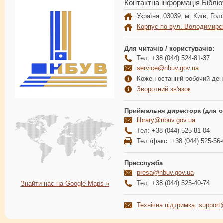
Контактна інформація Бібліо
Україна, 03039, м. Київ, Голо
Корпус по вул. Володимирс
Для читачів / користувачів:
Тел: +38 (044) 524-81-37
service@nbuv.gov.ua
Кожен останній робочий день
Зворотний зв'язок
Приймальня директора (для о
library@nbuv.gov.ua
Тел: +38 (044) 525-81-04
Тел./факс: +38 (044) 525-56-
Пресслужба
presa@nbuv.gov.ua
Тел: +38 (044) 525-40-74
Знайти нас на Google Maps »
Технічна підтримка
:
support