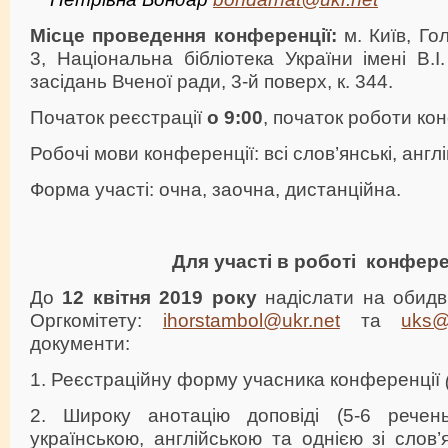
Місце проведення конференції:
м. Київ, Гол
3, Національна бібліотека України імені В.І
засідань Вченої ради, 3-й поверх, к. 344.
Початок реєстрації
о 9:00
, початок роботи ко
Робочі мови конференції: всі слов’янські, англі
Форма участі: очна, заочна, дистанційна.
Для участі в роботі конфере
До
12 квітня 2019 року
надіслати на обидв
Оргкомітету:
ihorstambol@ukr.net
та
uks@
документи:
1. Реєстраційну форму учасника конференції
2. Широку анотацію доповіді (5-6 речен
українською, англійською та однією зі слов’