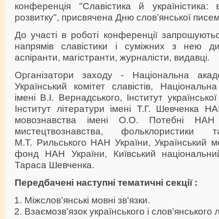
конференція "Cлавістика й україністика:
розвитку", присвячена Дню слов’янської писемн
До участі в роботі конференції запрошуютьс
напрямів славістики і суміжних з нею дис
аспіранти, магістранти, журналісти, видавці.
Організатори заходу - Національна акаде
Український комітет славістів, Національна
імені В.І. Вернадського, Інститут українськ
Інститут літератури імені Т.Г. Шевченка НА
мовознавства імені О.О. Потебні НАН 
мистецтвознавства, фольклористики 
М.Т. Рильського НАН України, Український 
фонд НАН України, Київський національний
Тараса Шевченка.
Передбачені наступні тематичні секції :
Міжслов'янські мовні зв'язки.
Взаємозв’язок українського і слов’янського 