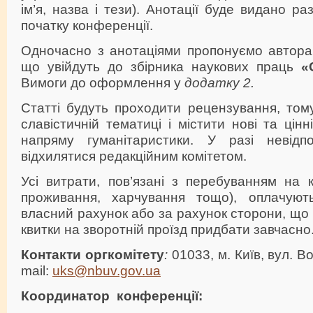
ім’я, назва і тези). Анотації буде видано р
початку конференції.
Одночасно з анотаціями пропонуємо авторам
що увійдуть до збірника наукових праць
«
Вимоги до оформлення у
додатку 2.
Статті будуть проходити рецензування, том
славістичній тематиці і містити нові та цін
напряму гуманітаристики. У разі невідпо
відхилятися редакційним комітетом.
Усі витрати, пов’язані з перебуванням на к
проживання, харчування тощо), оплачуют
власний рахунок або за рахунок сторони, що
квитки на зворотній проїзд придбати завчасно
Контакти оргкомітету
:
01033, м. Київ, вул. В
mail:
uks@nbuv.gov.ua
Координатор конференції: