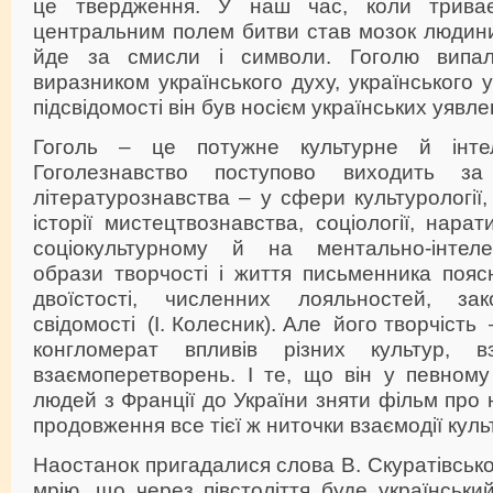
це твердження. У наш час, коли триває
центральним полем битви став мозок людини
йде за смисли і символи. Гоголю випа
виразником українського духу, українського 
підсвідомості він був носієм українських уявле
Гоголь – це потужне культурне й інте
Гоголезнавство поступово виходить за
літературознавства – у сфери культурології,
історії мистецтвознавства, соціології, нарат
соціокультурному й на ментально-інтеле
образи творчості і життя письменника поя
двоїстості, численних лояльностей, з
свідомості (І. Колесник). Але його творчість
конгломерат впливів різних культур, в
взаємоперетворень. І те, що він у певному
людей з Франції до України зняти фільм про 
продовження все тієї ж ниточки взаємодії куль
Наостанок пригадалися слова В. Скуратівсько
мрію, що через півстоліття буде український