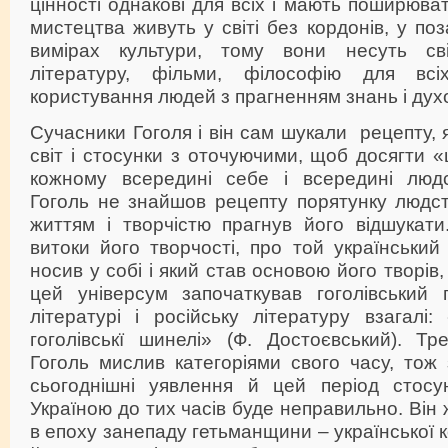
цінності однакові для всіх і мають поширюва
мистецтва живуть у світі без кордонів, у по
вимірах культури, тому вони несуть св
літературу, фільми, філософію для всі
користування людей з прагненням знань і духо
Сучасники Гоголя і він сам шукали рецепту, 
світ і стосунки з оточуючими, щоб досягти 
кожному всередині себе і всередині людс
Гоголь не знайшов рецепту порятунку людст
життям і творчістю прагнув його відшукат
витоки його творчості, про той український 
носив у собі і який став основою його творів
цей універсум започаткував гоголівський п
літературі і російську літературу взагалі
гоголівськї шинелі» (Ф. Достоєвський). Тр
Гоголь мислив категоріями свого часу, тож
сьогоднішні уявлення й цей період стосу
Україною до тих часів буде неправильно. Він ж
в епоху занепаду гетьманщини – української 