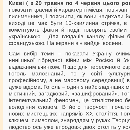
Києві ( з 29 травня по 4 червня цього рок
показати красиві й характерні місця, пов’язані
письменника, і пояснити, як вони надихали й
виході це має бути 15-хвилинна стрічка, в я
коментують факти й події, говорять своїми
українською. Для глядачів каналу фільм 
французькою. На екрани він вийде восени.
Сам вибір теми – показати Україну очим
нинішньої гібридної війни між Росією й У
відважним вчинком. Якщо для пересічного єв
Гоголь малознаний, то у світі культу
професійному, а не масовому середовищі) ві
дуже відома. Гоголь – один з найскладніших ми
містичний, загадковий, «зашифрований». Гог
інтелектуальний феномен, це стилістично б
володіння словом. В його творчості почато
нових мистецьких напрямів ХХ століття. Гог
ключем, символом, знаряддям у руках Творця
людство ось уже впродовж двох століть у ко