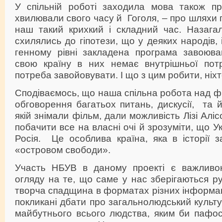
У спільній роботі заходила мова також про
хвилювали свого часу й Гоголя, – про шляхи 
наш такий крихкий і складний час. Назагал
схилялись до гіпотези, що у деяких народів, 
генному рівні закладена програма завоюван
свою країну в них немає внутрішньої потр
потреба завойовувати. І що з цим робити, ніхт
Сподіваємось, що наша спільна робота над фі
обговорення багатьох питань, дискусії, та 
якій знімали фільм, дали можливість Лізі Аліс
побачити все на власні очі й зрозуміти, що У
Росія. Це особлива країна, яка в історії 
«островом свободи».
Участь НБУВ в даному проекті є важливо
огляду на те, що саме у нас зберігаються ру
творча спадщина в форматах різних інформаці
покликані дбати про загальнолюдський культ
майбутнього всього людства, яким би пафо