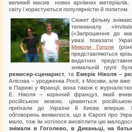
великий масив нових архівних матеріалів, є
світу і користуються популярністю й попитом.
Сюжет фільму знімавс
телеканалу «Invit
(«Запрошення до ман
увазі показати Украї
Миколи Гоголя
(різн
представляються крізь
видатних представни
знімальній групі б
режисер-сценарист
, та
Емерік Ніколя – р
Алісова – уродженка Росії, з Москви, але вже
в Парижі у Франції, вона також є журналістк
Е. Ніколя – корінний француз, який вчивс
російською мовою, цікавиться російсько
приїхали до України й Києва вперше. 
обговорень виявилося, що в Європі про Укра
мало, тож їм хотілося висвітлити цю малодос
знімали в Гоголево, в Диканьці, на батьк