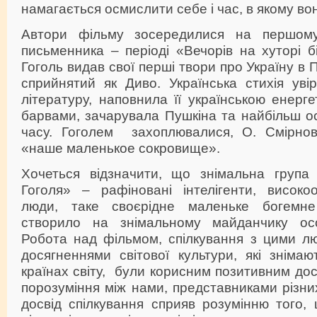
намагається осмислити себе і час, в якому вон
Автори фільму зосередилися на першому 
письменника – періоді «Вечорів на хуторі б
Гоголь видав свої перші твори про Україну в 
сприйнятий як Диво. Українська стихія уві
літературу, наповнила її українською енерг
барвами, зачарувала Пушкіна та найбільш ос
часу. Гоголем захоплювалися, О. Смірнов
«наше маленькое сокровище».
Хочеться відзначити, що знімальна група 
Гоголя» – рафіновані інтелігенти, високоо
люди, таке своєрідне маленьке богемн
створило на знімальному майданчику ос
Робота над фільмом, спілкування з цими л
досягненнями світової культури, які зніма
країнах світу, були корисним позитивним до
порозуміння між нами, представниками різних
досвід спілкування сприяв розумінню того,