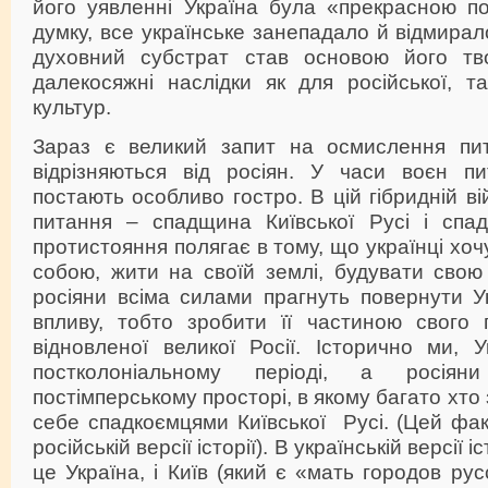
його уявленні Україна була «прекрасною по
думку, все українське занепадало й відмира
духовний субстрат став основою його тво
далекосяжні наслідки як для російської, та
культур.
Зараз є великий запит на осмислення пит
відрізняються від росіян. У часи воєн пит
постають особливо гостро. В цій гібридній в
питання – спадщина Київської Русі і спа
протистояння полягає в тому, що українці хо
собою, жити на своїй землі, будувати свою 
росіяни всіма силами прагнуть повернути У
впливу, тобто зробити її частиною свого 
відновленої великої Росії. Історично ми, 
постколоніальному періоді, а росія
постімперському просторі, в якому багато хто 
себе спадкоємцями Київської Русі. (Цей факт
російській версії історії). В українській версії і
це Україна, і Київ (який є «мать городов ру