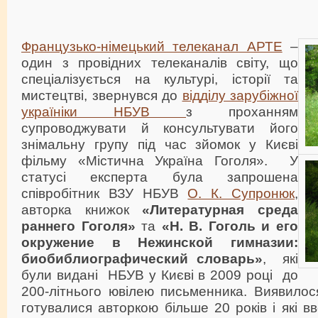
Французько-німецький телеканал АРТЕ
–
один з провідних телеканалів світу, що
спеціалізується на культурі, історії та
мистецтві, звернувся до
відділу зарубіжної
україніки НБУВ
з проханням
супроводжувати й консультувати його
знімальну групу під час зйомок у Києві
фільму «Містична Україна Гоголя». У
статусі експерта була запрошена
співробітник ВЗУ НБУВ
О. К. Супронюк
,
авторка книжок
«Литературная среда
раннего Гоголя»
та
«Н. В. Гоголь и его
окружение в Нежинской гимназии:
биобиблиографический словарь»
, які
були видані НБУВ у Києві в 2009 році до
200-літнього ювілею письменника. Виявилося
готувалися авторкою більше 20 років і які в