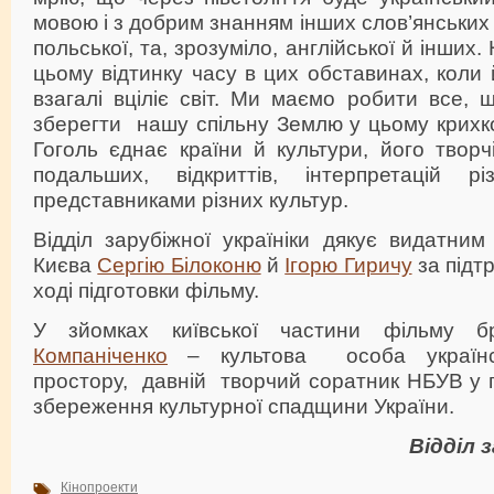
мовою і з добрим знанням інших слов’янських м
польської, та, зрозуміло, англійської й інших
цьому відтинку часу в цих обставинах, коли 
взагалі вціліє світ. Ми маємо робити все, 
зберегти нашу спільну Землю у цьому крихко
Гоголь єднає країни й культури, його твор
подальших, відкриттів, інтерпретацій р
представниками різних культур.
Відділ зарубіжної україніки дякує видатним
Києва
Сергію Білоконю
й
Ігорю Гиричу
за підтр
ході підготовки фільму.
У зйомках київської частини фільму 
Компаніченко
– культова особа українсь
простору, давній творчий соратник НБУВ у г
збереження культурної спадщини України.
Відділ з
Кінопроекти