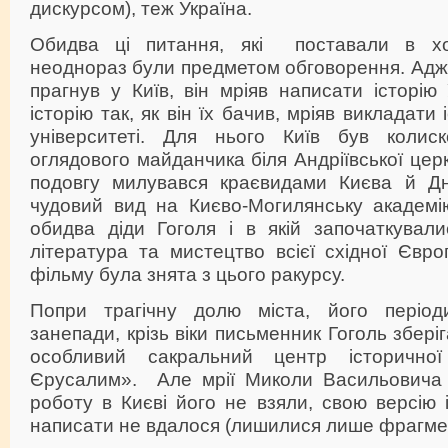
дискурсом), теж Україна.
Обидва ці питання, які поставали в хо
неоднораз були предметом обговорення. Адже
прагнув у Київ, він мріяв написати історію 
історію так, як він їх бачив, мріяв викладати
університеті. Для нього Київ був колиск
оглядового майданчика біля Андріївської цер
подовгу милувався краєвидами Києва й Дні
чудовий вид на Києво-Могилянську академію
обидва діди Гоголя і в якій започаткували
література та мистецтво всієї східної Євр
фільму була знята з цього ракурсу.
Попри трагічну долю міста, його період
занепади, крізь віки письменник Гоголь зберіг
особливий сакральний центр історичної
Єрусалим». Але мрії Миколи Васильовича 
роботу в Києві його не взяли, свою версію і
написати не вдалося (лишилися лише фрагмен