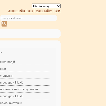
Зворотний зв'язок
Мапа сайту
Вхід
ни
ніка подій
онси
олошення
ві ресурси НБУВ
дписатись на стрічку новин
ві ресурси НБУВ
ижкові виставки