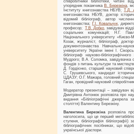
співробітники бібліотеки, читачі ві
упорядник покажчика
В. Березкіна
, м
Інституту книгознавства НБУВ;
Т.Д.
книгознавства НБУВ, доктор істори
відомий бібліограф, автор численн
книгознавства;
Г.І. Ковальчук
, директ
професор;
Т.В. Добко
, завідувач відд
соціальних комунікацій; Н.Г. Павл
Національного університету «Києво-М
Козак, журналіст, бібліограф, докто
документознавства Навчально-науков
університету України імені І. Сікорс
бібліограф науково-бібліографічного
Мудрого; В.А. Соломка, завідувачка с
фондів з питань культури та мистецтв
Д. Гордієнко, старший науковий співр
С. Грушевського, кандидат історичн
ЦДАЗУ; О.Г. Мажара, головний спеціал
Гаган, провідний науковий співробітни
Модератор презентації – завідувач ві
Дмитрівна Антонюк розповіла про нау
видання «Бібліографічні джерела з
століття) Валентину Березкіну.
Валентина Березкіна
розповіла про
наголосила, що це перший метабібліо
ступеня, бібліографія бібліографії) 
бібліографічних посібниках, що відо
української діаспори.