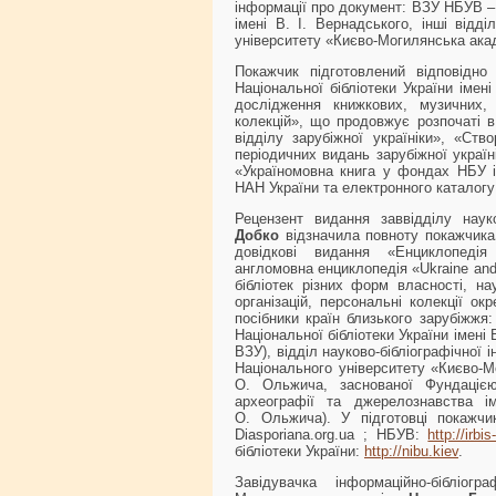
інформації про документ: ВЗУ НБУВ – в
імені В. І. Вернадського, інші від
університету «Києво-Могилянська акад
Покажчик підготовлений відповідно
Національної бібліотеки України імені
дослідження книжкових, музичних, 
колекцій», що продовжує розпочаті в
відділу зарубіжної україніки», «Ств
періодичних видань зарубіжної україн
«Україномовна книга у фондах НБУ і
НАН України та електронного каталог
Рецензент видання заввідділу наук
Добко
відзначила повноту покажчика
довідкові видання «Енциклопедія 
англомовна енциклопедія «Ukraine and 
бібліотек різних форм власності, на
організацій, персональні колекції окр
посібники країн близького зарубіжжя: 
Національної бібліотеки України імені 
ВЗУ), відділ науково-бібліографічної 
Національного університету «Києво-М
О. Ольжича, заснованої Фундацією
археографії та джерелознавства і
О. Ольжича). У підготовці покажчи
Diasporiana.org.ua ; НБУВ:
http://irb
бібліотеки України:
http://nibu.kiev
.
Завідувачка інформаційно-бібліогр