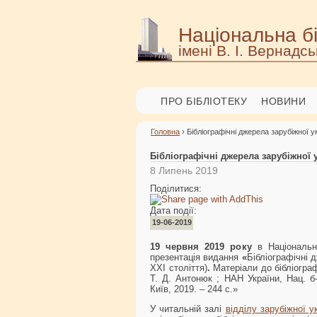
Національна бі
імені В. І. Вернадсь
ПРО БІБЛІОТЕКУ
НОВИНИ
Головна
› Бібліографічні джерела зарубіжної у
Бібліографічні джерела зарубіжної у
8 Липень 2019
Поділитися:
Дата події:
19-06-2019
19 червня 2019 року
в Національні
презентація видання
«
Бібліографічні 
ХХІ століття)
.
Матеріали до бібліографі
Т. Д. Антонюк ; НАН України, Нац. б-
Київ, 2019. – 244 с.»
У читальній залі
відділу зарубіжної ук