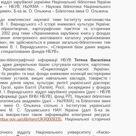
ідділ зарубіжної україніки Національної бібліотеки України
діли – НБУВ; НаУКМА – Наукова бібліотека Національного
емія»; Б-ка ім. О. Ольжича – Бібліотека імені О. Ольжича.
 до комплексної наукової теми Інституту книгознавства
 В. І. Вернадського «З історії книжкової культури України:
образотворчих, картографічних пам’яток та історичних
 2002 році теми «Україномовна зарубіжна книга у фондах
орення електронного анотованого каталогу україномовних
іки», які здійснюються в рамках загально-бібліотечних тем
мені В. І. Вернадського», «Створення бази даних видань
у спеціалізованих фондів НБУВ».
ово-бібліографічної інформації НБУВ
Тетяна Василівна
,
адже джерельною базою слугували каталоги, картотеки;
Українознавства», «Енциклопедія сучасної України»,
its people» та інші; фонди книжкових колекцій екстеріорики
укових установ, вищих навчальних закладів, товариств і
емих діячів науки, культури, релігії української діаспори;
Грузії, країн Балтії (Латвія), Росії, зосереджені у фондах
В. І. Вернадського: відділ зарубіжної україніки (далі – НБУВ
інформації (далі ВНБІ НБУВ), фонд РЛ), Наукової бібліотеки
огилянська академія» (далі – НаУКМА) та Бібліотеки імені
 імені О. Ольжича спільно з Інститутом української
мені М. С. Грушевського НАН України (далі Б-ка ім.
ка використано також інформаційні електронні ресурси:
is-nbuv.gov.ua/ulib/item/UKR0009335
, Національної історичної
афічного відділу Національного університету «Києво-