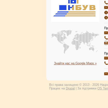
Пр
Пр
Знайти нас на Google Maps »
Всі права захищено © 2013 - 2026 Націон
Працює на
Drupal
| За підтримки
OS Tem