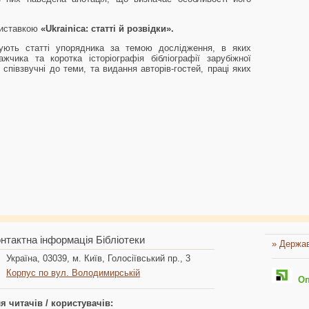
виставкою
«
Ukrainica
: статті й розвідки».
ують статті упорядника за темою дослідження, в яких
жчика та коротка історіографія бібліографії зарубіжної
у, співзвучні до теми, та видання авторів-гостей, праці яких
нтактна інформація Бібліотеки
» Держав
Україна, 03039, м. Київ, Голосіївський пр., 3
Корпус по вул. Володимирській
Опл
я читачів / користувачів: