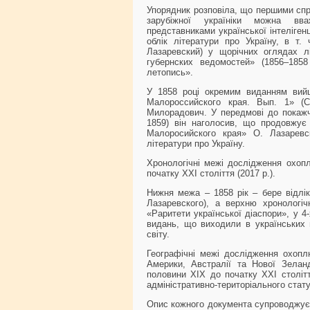
Упорядник розповіла, що першими спр
зарубіжної україніки можна вваж
представниками української інтелігенц
облік літератури про Україну, в т.
Лазаревский) у щорічних оглядах лі
губернских ведомостей» (1856–1858
летопись».
У 1858 році окремим виданням вийш
Малороссийского края. Вып. 1» (Са
Милорадович. У передмові до покаж
1859) він наголосив, що продовжує
Малоросийского края» О. Лазаревск
літератури про Україну.
Хронологічні межі дослідження охопл
початку ХХІ століття (2017 р.).
Нижня межа – 1858 рік – бере відлік
Лазаревского), а верхню хронологі
«Раритети української діаспори», у 4
видань, що виходили в українських н
світу.
Географічні межі дослідження охоплю
Америки, Австралії та Нової Зеланді
половини ХІХ до початку ХХІ столітт
адміністративно-територіального стат
Опис кожного документа супроводжуєт