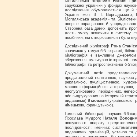
Могилянська академія»
Наталя Гри
зарубіжної україніки у фондах науко
дослідження обумовлюється ще й т
України імені В. І. Вернадського, 
Могилянська академія» та Бібліотеки 
вперше опрацьовано й упорядковано в
Створена база даних доповнить прога
дасть змогу включити в систему сві
посібники, які створювалися і були в
Досвідчений бібліограф
Рона Станіс
значимою у галузі бібліографії, біблі
бібліографія є важливим джерелом 
збереження культурно-історичної па
бібліографії та ретроспективної бібліо
Документний потік представлено
представлений політичною, науково-
рекламною, публіцистичною, художн
масово-інформаційною літературою, 
неопублікованих, періодичних, непе
або видрукуваних на історичній терито
видавцями)
8 мовами
(українською, 
німецькою, французькою).
Головний бібліограф науково-бібліог
Ярослава Мудрого
Наталя Володим
пошукового апарату представленог
послідовності: іменний; систематичн
видавничих організацій, установ та 
вміщено у покажчику. До кожного з