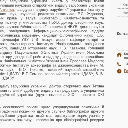
дділу зарубіжної україніки. Участь у презентації взяли
Ко
олодший науковий співробітник відділу зарубіжної україніки
 Антонюк
, завідувач відділу зарубіжної україніки Інституту
На
чних наук, науковий редактор покажчика; Р.С. Жданова,
их праць у галузі бібліографії, бібліотекознавства та
ор Інституту книгознавства НБУВ, доктор історичних наук,
ілу науково-бібліографічної інформації НБУВ, доктор наук із
ів, завідувачка інформаційно-бібліографічного відділу
Конта
огилянська академія», кандидат філологічних наук; С.Б.
р філософії УВУ; Л.В. Божук, доцент кафедри історії та
ого гуманітарного інституту Національного авіаційного
ького, кандидат історичних наук; Н.В. Казакова, головний
 відділу Національної бібліотеки України імені Ярослава
Ко
ектору довідкової роботи відділу довідково-інформаційних
по
а Національної бібліотеки України імені Ярослава Мудрого;
+3
обітник Інституту археографії та джерелознавства імені М.
их наук; В.О. Тихенко, головний науковий співробітник
Ре
іст ЦДАЗУ; В.Г. Сємнов, головний спеціаліст ЦДАЗУ; В. В.
к ЦДАЗУ.
дділу зарубіжної україніки, доктор історичних наук Тетяна
кові плани й здобутки відділу та представила упорядника
арубіжної україніки (друга половина ХІХ – початок ХХІ
 особливості роботи щодо упорядкування покажчика й
графічний покажчик другого ступеня (бібліографія другого
зарубіжної україніки, який має орієнтувати користувачів у
бражають важливу інформацію про бібліографічні ресурси