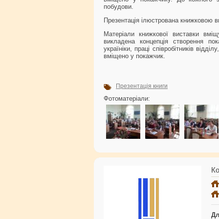
побудови.
Презентація ілюстрована книжковою 
Матеріали книжкової виставки вміщ
викладена концепція створення пока
україніки, праці співробітників відділ
вміщено у покажчик.
Презентація книги
Фотоматеріали:
Ко
Дл