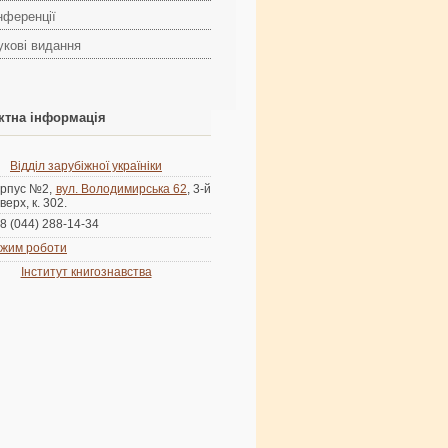
нференції
укові видання
ктна інформація
Відділ зарубіжної україніки
рпус №2,
вул. Володимирська 62
, 3-й
верх, к. 302.
8 (044) 288-14-34
жим роботи
Інститут книгознавства