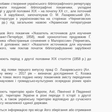
обами створення українського бібліографічного репертуару
ати поодинокі бібліографічні покажчики, укладені
ії у другій половині ХІХ – на початку ХХ ст., але поточний
 ч. й зарубіжної, започаткував О. М. Лазаревський (Ал.
тератури з українознавства на сторінках «Черниговских
 рр.) під загальною назвою «Украинская литературная
ов його покажчик «Указатель источников для изучения
нкт-Петербург, 1858), який хронологічно продовжив Г.
чика «Иностранные сочинения о Малороссии» (Черниговъ,
 й доповнює зміст «Указателя источников для изучения
ого, чим поклав початок бібліографуванню зарубіжної
юють період з другої половини ХІХ століття (1858 р.) до
 від появи першого випуску праці О. Лазаревського (Ал.
чну межу – 2017 рік – визначає дослідження С. Козака
-х томах якого подано низку покажчиків змісту періодичних
аукових і громадсько-культурних осередках різних країн
ють територію країн Європи, Азії, Північної й Південної
ї, територію України в різні періоди її історії з другої
я, а також українську територію відповідно до сучасного
усу незалежної єдиної держави.
ься інформацією про місце його зберігання або отримання