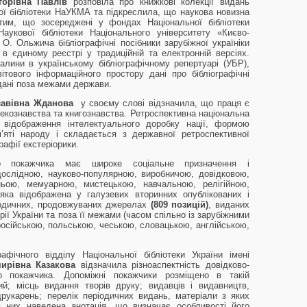
горівна Павлів
розповіла про книжкові колекції видань
вої бібліотеки НаУКМА та підкреслила, що наукова новизна
им, що зосереджені у фондах Національної бібліотеки
Наукової бібліотеки Національного університету «Києво-
О. Ольжича бібліографічні посібники зарубіжної україніки
 єдиному реєстрі у традиційній та електронній версіях.
лини в українському бібліографічному репертуарі (УБР),
тового інформаційного простору дані про бібліографічні
идані поза межами держави.
лавівна Жданова
у своєму слові відзначила, що праця є
отекознавства та книгознавства. Ретроспективна національна
відображення інтелектуального доробку нації, формою
м’яті народу і складається з державної ретроспективної
графії екстеріорики.
го покажчика має широке соціальне призначення і
дослідною, науково-популярною, виробничою, довідковою,
ьою, мемуарною, мистецькою, навчальною, релігійною,
яка відображена у галузевих вторинних опублікованих і
ріодичних, продовжуваних джерелах
(809 позицій)
, виданих
рії України та поза її межами (часом спільно із зарубіжними
російською, польською, чеською, словацькою, англійською,
рафічного відділу Національної бібліотеки України імені
ирівна Казакова
відзначила різноаспектність довідково-
о покажчика. Допоміжні покажчики розміщено в такій
ий; місць видання творів друку; видавців і видавництв,
друкарень; перелік періодичних видань, матеріали з яких
 них наведена анотація, що визначає особливості його