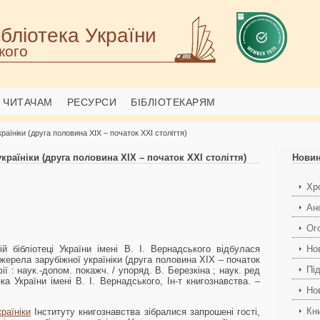
бліотека України
кого
ЧИТАЧАМ
РЕСУРСИ
БІБЛІОТЕКАРЯМ
країніки (друга половина ХІХ – початок ХХІ століття)
країніки (друга половина ХІХ – початок ХХІ століття)
Нови
Хро
Ан
Ог
й бібліотеці України імені В. І. Вернадського відбулася
Но
джерела зарубіжної україніки (друга половина ХІХ – початок
Пі
ї : наук.-допом. покажч. / упоряд. В. Березкіна ; наук. ред
ка України імені В. І. Вернадського, Ін-т книгознавства. –
Но
Кн
раїніки
Інституту книгознавства зібралися запрошені гості,