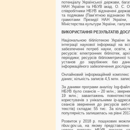
потенціалу Української держави, бага
НАН України та НБУВ акад. О. С. О
співробітники НБУВ відзначені держа
та подяками (Пам’ятною відзнакою Н
грамотами Президії НАН України, 
Міністерства культури України, галуз
ВИКО
РИСТАННЯ РЕЗУЛЬТАТІВ ДОС
Національною бібліотекою України ім
інтеграції наукової інформації на в
забезпеченні потреб науки, освіти, 
ресурсів: електронних бібліотек, арх
періодики; ресурсів бібліометричної 
установ до зарубіжних баз даних
інформаційного забезпечення дослідни
Онлайновий інформаційний комплекс
даних; кількість записів 4,5 млн. запи
За даними програми аналізу log-файл
НБУВ було сеансів – 20 млн.; звернен
19 млн.; завантажень повнотексто
користувачів з унікальними ір-адрес
сеансів звернення до ресурсів веб
текстів) складає 55 тис. За кількі
популярність залишилась на рівні 2017
Розвиток у 2018 р. пошукових можлив
nbuv.gov.ua, на якому представлено 
нового порталу НБУВ показав ста