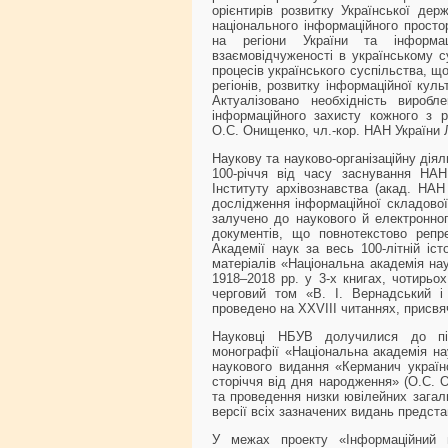
орієнтирів розвитку Української дер
національного інформаційного просто
на регіони України та інформа
взаємовідчуженості в українському су
процесів українського суспільства, щ
регіонів, розвитку інформаційної кул
Актуалізовано необхідність вироб
інформаційного захисту кожного з р
О.С. Онищенко, чл.-кор. НАН України Л
Наукову та науково-організаційну дія
100-річчя від часу заснування НА
Інституту архівознавства (акад. НА
дослідження інформаційної складово
залучено до наукового й електронног
документів, що повнотекстово репре
Академії наук за весь 100-літній іст
матеріалів «Національна академія нау
1918–2018 рр. у 3-х книгах, чотирьох
черговий том «В. І. Вернадський і 
проведено на XXVIII читаннях, присвя
Науковці НБУВ долучилися до під
монографії «Національна академія нау
наукового видання «Керманич україн
сторіччя від дня народження» (О.С. О
та проведення низки ювілейних загаль
версії всіх зазначених видань предст
У межах проекту «Інформаційний 