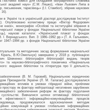
а Постійної комісії для складання біографічного словника
нської академії наук» (С.М. Ляшко), «Іван Львович Липа в
р, письменник, тарасівець» (І.І. Стамбол), збірник наукових
 16).
ри в Україні та в українській діаспорі досліджував Інститут
к). Опубліковано колективну працю «Віктор Федорович
не книзі», монографію «Особові та інституційні зібрання в
ечерської лаври у фондах Національної бібліотеки України
єць), наукові каталоги: «Український плакат у фондах
В. І. Вернадського. Вип. 3: 1986–1992 рр.» (Т. А. Галькевич,
ат 1947–1994 рр. з фондів Національної бібліотеки України
ептуальних та методичних засад формування національної
С. Кіраль, В.Ю.Омельчук) завершено у 2018 р. публікацією
ич Шевченко: бібліографія бібліографії видань творів
го» та науково-бібліографічного покажчика «Національна
ького: видання бібліотеки та література про її діяльність
 забезпечення (В. М. Горовий), Національною юридичною
дом Президентів України (Л. М. Галаган) досліджувалися
ормаційних впливів в умовах гібридної війни, проблеми
о простору як фактору нейтралізації негативних зарубіжних
ормаційного забезпечення реформ як фактору подолання
суспільстві. Вивчалися шляхи оптимізації бібліотечної
 ефективності інформаційно-комунікаційних процесів
ередовища, продовжувалося вдосконалення методик
ційних комунікацій в умовах глобальних інформаційних
ійно-культурне забезпечення інтеграції регіонів України»