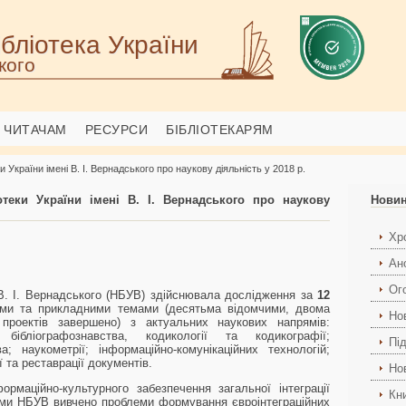
бліотека України
кого
ЧИТАЧАМ
РЕСУРСИ
БІБЛІОТЕКАРЯМ
и України імені В. І. Вернадського про наукову діяльність у 2018 р.
отеки України імені В. І. Вернадського про наукову
Нови
Хро
Ан
Ог
і В. І. Вернадського (НБУВ) здійснювала дослідження за
12
ми та прикладними темами (десятьма відомчими, двома
Но
 проектів завершено) з актуальних наукових напрямів:
, бібліографознавства, кодикології та кодикографії;
Пі
; наукометрії; інформаційно-комунікаційних технологій;
ї та реставрації документів.
Но
рмаційно-культурного забезпечення загальної інтеграції
Кн
стами НБУВ вивчено проблеми формування євроінтеграційних