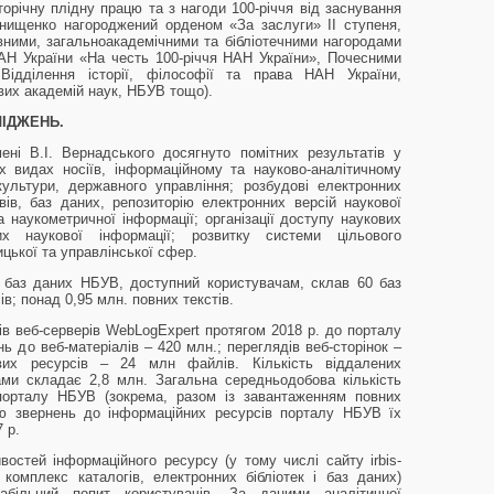
торічну плідну працю та з нагоди 100-річчя від заснування
нищенко нагороджений орденом «За заслуги» II ступеня,
вними, загальноакадемічними та бібліотечними нагородами
АН України «На честь 100-річчя НАН України», Почесними
Відділення історії, філософії та права НАН України,
евих академій наук, НБУВ тощо).
ЛІДЖЕНЬ.
ені В.I. Вернадського досягнуто помітних результатів у
сіх видах носіїв, інформаційному та науково-аналітичному
культури, державного управління; розбудові електронних
івів, баз даних, репозиторію електронних версій наукової
та наукометричної інформації; організації доступу наукових
 наукової інформації; розвитку системи цільового
цької та управлінської сфер.
 баз даних НБУВ, доступний користувачам, склав 60 баз
сів; понад 0,95 млн. повних текстів.
ів веб-серверів WebLogExpert протягом 2018 р. до порталу
ь до веб-матеріалів – 420 млн.; переглядів веб-сторінок –
вих ресурсів – 24 млн файлів. Кількість віддалених
ами складає 2,8 млн. Загальна середньодобова кількість
-порталу НБУВ (зокрема, разом із завантаженням повних
стю звернень до інформаційних ресурсів порталу НБУВ їх
 р.
остей інформаційного ресурсу (у тому числі сайту irbis-
комплекс каталогів, електронних бібліотек і баз даних)
більний попит користувачів. За даними аналітичної