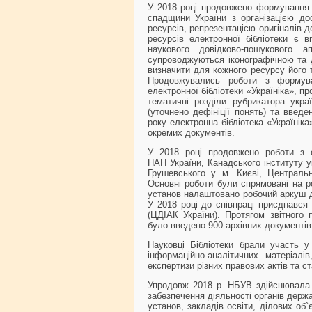
У 2018 році продовжено формування б
спадщини України з організацією дос
ресурсів, репрезентацією оригіналів 
ресурсів електронної бібліотеки є в
наукового довідково-пошукового а
супроводжуються іконографічною та 
визначити для кожного ресурсу його т
Продовжувались роботи з формува
електронної бібліотеки «Україніка», п
тематичні розділи рубрикатора украї
(уточнено дефініції понять) та введе
року електронна бібліотека «Україніка»
окремих документів.
У 2018 році продовжено роботи з е
НАН України, Канадського інституту 
Грушевського у м. Києві, Центральн
Основні роботи були спрямовані на ро
установ налаштовано робочий аркуш д
У 2018 році до співпраці приєднався
(ЦДІАК України). Протягом звітного 
було введено 900 архівних документів
Науковці Бібліотеки брали участь у 
інформаційно-аналітичних матеріалі
експертизи різних правових актів та с
Упродовж 2018 р. НБУВ здійснювала 
забезпечення діяльності органів держ
установ, закладів освіти, ділових об