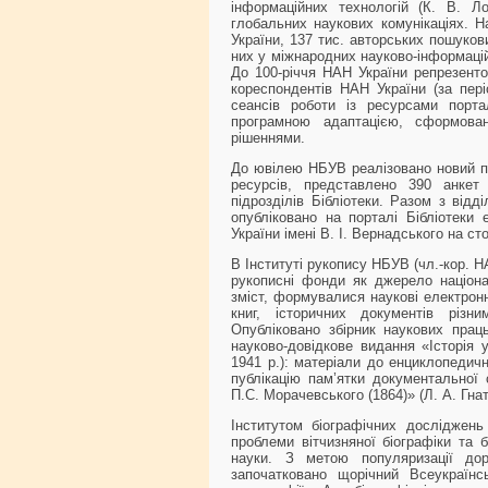
інформаційних технологій (К. В. Л
глобальних наукових комунікаціях. 
України, 137 тис. авторських пошуков
них у міжнародних науково-інформаці
До 100-річчя НАН України репрезенто
кореспондентів НАН України (за пері
сеансів роботи із ресурсами порта
програмною адаптацією, сформова
рішеннями.
До ювілею НБУВ реалізовано новий пр
ресурсів, представлено 390 анкет
підрозділів Бібліотеки. Разом з від
опубліковано на порталі Бібліотеки 
України імені В. І. Вернадського на сто
В Інституті рукопису НБУВ (чл.-кор. 
рукописні фонди як джерело націонал
зміст, формувалися наукові електрон
книг, історичних документів різ
Опубліковано збірник наукових прац
науково-довідкове видання «Історія у
1941 р.): матеріали до енциклопедичн
публікацію пам’ятки документальної
П.С. Морачевського (1864)» (Л. А. Гнат
Інститутом біографічних досліджень
проблеми вітчизняної біографіки та б
науки. З метою популяризації доро
започатковано щорічний Всеукраїнсь