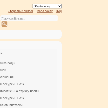
Зворотний зв'язок
Мапа сайту
Вхід
ни
ніка подій
онси
олошення
ві ресурси НБУВ
дписатись на стрічку новин
ві ресурси НБУВ
ижкові виставки