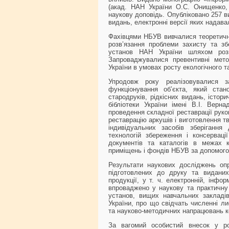
(акад. НАН України О.С. Онищенко, 
наукову доповідь. Опубліковано 257 в
видань, електронні версії яких надава
Фахівцями НБУВ вивчалися теоретичні
розв’язання проблеми захисту та зб
установ НАН України шляхом розвит
Запроваджувалися превентивні мето
України в умовах росту екологічного 
Упродовж року реалізовувалися 
функціонування об’єкта, який стан
стародруків, рідкісних видань, істор
бібліотеки України імені В.І. Верн
проведення складної реставрації рукоп
реставрацію аркушів і виготовлення т
індивідуальних засобів зберігання
технологій збереження і консервац
документів та каталогів в межах к
приміщень і фондів НБУВ за допомог
Результати наукових досліджень оп
підготовлених до друку та виданих 
продукції, у т. ч. електронній, інфо
впроваджено у наукову та практичну 
установ, вищих навчальних закладів,
України, про що свідчать численні ли
та науково-методичних напрацювань ко
За вагомий особистий внесок у роз