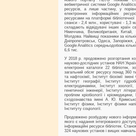
вебметричної системи Google Analitic
ресурсів, а лише частину, у порівн
електронних інформаційних ресур
ресурсами на платформі бібліотечної 
сеанси - 2,4 млн., користувачі - 1,3 
складають відвідувачі інших країн с
Німеччина, Великобританія, Китай, Ф
Молдова. Найвищі показники за кількіс
Дніпропетровськ, Одеса, Запоріжжя, 
Google Analitics середньодобова кіль
6,6 тис.
У 2018 р. продовжено розгортання ко
науково-дослідних установ НАН Україн
електронні каталоги 22 бібліотек, 
загальний обсяг ресурсу понад 360 тис.
та нафтохімії, Інститут біохімії імен
Інститут географії, Інститут гідроб
електродинаміки, Інститут зоології, 
генетичної інженерії, Інститут літер
проблем кріобіології і кріомедицини,
сходознавства імені А. Ю. Кримсько
Інститут фізики, Інститут фізики нап
Інституту соціології.
Продовжено розбудову нового інформа
якого є надання інтегрованого доступ
інформаційні ресурси бібліотек. Станом
324 наукових установ і вищих навчаль