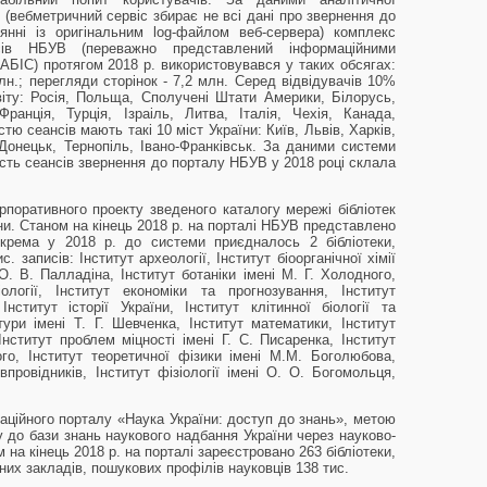
s (вебметричний сервіс збирає не всі дані про звернення до
янні із оригінальним log-файлом веб-сервера) комплекс
сів НБУВ (переважно представлений інформаційними
АБІС) протягом 2018 р. використовувався у таких обсягах:
млн.; перегляди сторінок - 7,2 млн. Серед відвідувачів 10%
віту: Росія, Польща, Сполучені Штати Америки, Білорусь,
ранція, Турція, Ізраіль, Литва, Італія, Чехія, Канада,
тю сеансів мають такі 10 міст України: Київ, Львів, Харків,
Донецьк, Тернопіль, Івано-Франківськ. За даними системи
кість сеансів звернення до порталу НБУВ у 2018 році склала
рпоративного проекту зведеного каталогу мережі бібліотек
и. Станом на кінець 2018 р. на порталі НБУВ представлено
зокрема у 2018 р. до системи приєдналось 2 бібліотеки,
 записів: Інститут археології, Інститут біоорганічної хімії
і О. В. Палладіна, Інститут ботаніки імені М. Г. Холодного,
іології, Інститут економіки та прогнозування, Інститут
Інститут історії України, Інститут клітинної біології та
атури імені Т. Г. Шевченка, Інститут математики, Інститут
 Інститут проблем міцності імені Г. С. Писаренка, Інститут
го, Інститут теоретичної фізики імені М.М. Боголюбова,
івпровідників, Інститут фізіології імені О. О. Богомольця,
ційного порталу «Наука України: доступ до знань», метою
у до бази знань наукового надбання України через науково-
 на кінець 2018 р. на порталі зареєстровано 263 бібліотеки,
них закладів, пошукових профілів науковців 138 тис.