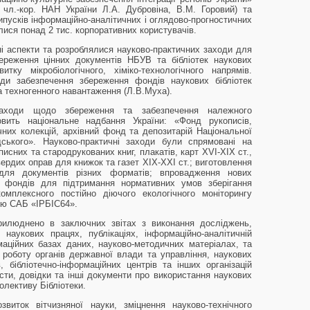
чл.-кор. НАН України Л.А. Дубровіна, В.М. Горовий) та
ипусків інформаційно-аналітичних і оглядово-прогностичних
лися понад 2 тис. корпоративних користувачів.
 аспекти та розроблялися науково-практичних заходи для
ереження цінних документів НБУВ та бібліотек наукових
ку мікробіологічного, хіміко-технологічного напрямів.
ди забезпечення збереження фондів наукових бібліотек
та техногенного навантаження (Л.В.Муха).
заходи щодо збереження та забезпечення належного
овить національне надбання України: «Фонд рукописів,
ичних колекцій, архівний фонд та депозитарій Національної
адського». Науково-практичні заходи були спрямовані на
исних та стародрукованих книг, плакатів, карт XVI-XIX ст.,
вердих оправ для книжок та газет XIX-XXI ст.; виготовлення
 для документів різних форматів; впровадження нових
ії фондів для підтримання нормативних умов зберігання
омплексного постійно діючого екологічного моніторингу
ою САБ «ІРБІС64».
рилюднено в заключних звітах з виконання досліджень,
наукових працях, публікаціях, інформаційно-аналітичній
рмаційних базах даних, науково-методичних матеріалах, та
роботу органів державної влади та управління, наукових
 бібліотечно-інформаційних центрів та інших організацій
сти, довідки та інші документи про використання наукових
лективу Бібліотеки.
виток вітчизняної науки, зміцнення науково-технічного