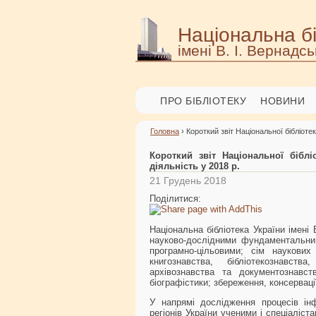
Національна бі
імені В. І. Вернадсь
ПРО БІБЛІОТЕКУ
НОВИНИ
Головна
› Короткий звіт Національної бібліотек
Короткий звіт Національної біблі
діяльність у 2018 р.
21 Грудень 2018
Поділитися:
Національна бібліотека України імен
науково-дослідними фундаментальни
програмно-цільовими; сім наукових
книгознавства, бібліотекознавства
архівознавства та документознавства
біографістики; збереження, консерваці
У напрямі дослідження процесів інфо
регіонів України ученими і спеціалі