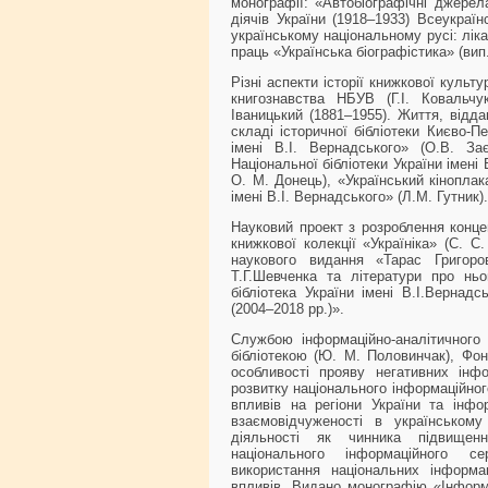
монографії: «Автобіографічні джерел
діячів України (1918–1933) Всеукраї
українському національному русі: ліка
праць «Українська біографістика» (вип.
Різні аспекти історії книжкової культу
книгознавства НБУВ (Г.І. Ковальчу
Іваницький (1881–1955). Життя, відда
складі історичної бібліотеки Києво-П
імені В.І. Вернадського» (О.В. За
Національної бібліотеки України імені 
О. М. Донець), «Український кіноплак
імені В.І. Вернадського» (Л.М. Гутник).
Науковий проект з розроблення конц
книжкової колекції «Україніка» (С. 
наукового видання «Тарас Григоров
Т.Г.Шевченка та літератури про ньо
бібліотека України імені В.І.Вернадс
(2004–2018 рр.)».
Службою інформаційно-аналітичного
бібліотекою (Ю. М. Половинчак), Фон
особливості прояву негативних інф
розвитку національного інформаційног
впливів на регіони України та інф
взаємовідчуженості в українському 
діяльності як чинника підвищення
національного інформаційного с
використання національних інформа
впливів. Видано монографію «Інформац