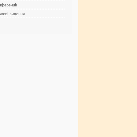
нференції
укові видання