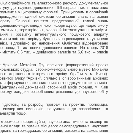
ібліографічного та електронного ресурсу документальної
тупу до науково-довідкових, бібліографічних і текстових
документів у цифровому форматі. Принциповим в організації
провадження єдиної системи організації знань на основі
парату. Основні поняття представленої галузі знань
довідково-енциклопедичною інформацією, що надає змогу
ематичні, територіальні, часові й інтелектуальні атрибути.
ння і розвитку інтелектуального пошукового апарату
ротягом звітного періоду було значно розширено та уточнено
ніки, відповідно до наповнення бібліотеки відредаговано
но понад 1 тис. нових довідкових записів. На кінець 2018
 містить 6,5 тис. – довідкових записів та 6,6 тис. – описів
-Архівом Михайла Грушевського (корпоративний проект
українських студій, Історико-меморіального музею Михайла
ого державного історичного архіву України у м. Києві).
звиток блоку “Архіви”, спільно з співробітниками архівних
ля формування архівних описів та подокументних записів.
 Центральний державний історичний архів України, м. Київ
періоду завдяки розробленим рішенням до наукоого обігу
.
підготовці та розробці програм та проектів, пропозицій,
в, експертних висновків, залучалися до розроблення та
тандартів тощо.
мережеве інформаційне, науково-аналітичне та експертне
авної влади та органів місцевого самоврядування, наукових
`єднань та громадських організацій, зокрема на замовлення