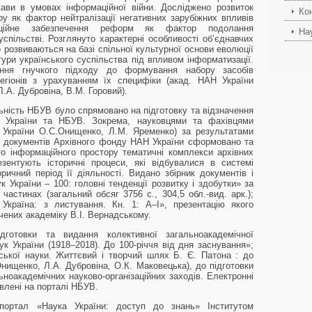
жави в умовах інформаційної війни. Досліджено розвиток
Ко
ру як фактор нейтралізації негативних зарубіжних впливів
ційне забезпечення реформ як фактор подолання
На
спільстві. Розглянуто характерні особливості об’єднавчих
о розвиваються на базі спільної культурної основи еволюції
ьтури українського суспільства під впливом інформатизації.
лення гнучкого підходу до формування набору засобів
егіонів з урахуванням їх специфіки (акад. НАН України
.А. Дубровіна, В.М. Горовий).
льність НБУВ було спрямовано на підготовку та відзначення
Н України та НБУВ. Зокрема, науковцями та фахівцями
Н України О.С.Онищенко, Л.М. Яременко) за результатами
ї документів Архівного фонду НАН України сформовано та
о інформаційного простору тематичні комплекси архівних
зентують історичні процеси, які відбувалися в системі
оричний період її діяльності. Видано збірник документів і
к України – 100: головні тенденції розвитку і здобутки» за
 частинах (загальний обсяг 3756 с., 304,5 обл.-вид. арк.);
Україна: з листування. Кн. 1: А–І», презентацію якого
чених академіку В.І. Вернадському.
готовки та видання колективної загальноакадемічної
к України (1918–2018). До 100-річчя від дня заснування»;
ської науки. Життєвий і творчий шлях Б. Є. Патона : до
нищенко, Л.А. Дубровіна, О.К. Маковецька), до підготовки
ноакадемічних науково-організаційних заходів. Електронні
авлені на порталі НБУВ.
портал «Наука України: доступ до знань» Інститутом