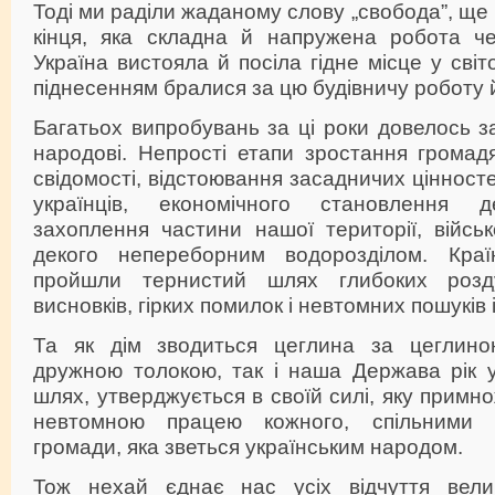
Тоді ми раділи жаданому слову „свобода”, ще
кінця, яка складна й напружена робота ч
Україна вистояла й посіла гідне місце у світо
піднесенням бралися за цю будівничу роботу й в
Багатьох випробувань за ці роки довелось з
народові. Непрості етапи зростання громадя
свідомості, відстоювання засадничих цінност
українців, економічного становлення д
захоплення частини нашої території, військ
декого непереборним водорозділом. Краї
пройшли тернистий шлях глибоких розд
висновків, гірких помилок і невтомних пошуків 
Та як дім зводиться цеглина за цеглино
дружною толокою, так і наша Держава рік у
шлях, утверджується в своїй силі, яку примн
невтомною працею кожного, спільними 
громади, яка зветься українським народом.
Тож нехай єднає нас усіх відчуття велик