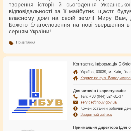
творення історії й сьогодення Українсько
відповідальності за її майбутнє, щастя буду
власному домі на своїй землі! Миру Вам, д
Божого благословення на нові звершення в 
серцям України!
Привітання
Контактна інформація Бібліо
Україна, 03039, м. Київ, Голо
Корпус по вул. Володимирс
Для читачів / користувачів:
Тел: +38 (044) 524-81-37
service@nbuv.gov.ua
Кожен останній робочий день
Зворотний зв'язок
Приймальня директора (для о