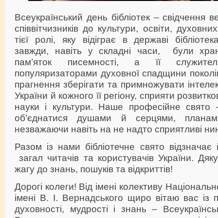
Всеукраїнський день бібліотек – свідчення в
співвітчизників до культури, освіти, духовн
тієї ролі, яку відіграє в державі бібліотек
завжди, навіть у складні часи, були хра
пам’яток писемності, а її служит
популяризаторами духовної спадщини поколін
прагнення зберігати та примножувати інтеле
України й кожного її регіону, сприяти розвитков
науки і культури. Наше професійне свято 
об’єднатися душами й серцями, планам
незважаючи навіть на не надто сприятливі нин
Разом із нами бібліотечне свято відзначає
загал читачів та користувачів України. Дяку
жагу до знань, пошуків та відкриттів!
Дорогі колеги! Від імені колективу Національн
імені В. І. Вернадського щиро вітаю вас із
духовності, мудрості і знань – Всеукраїнсь