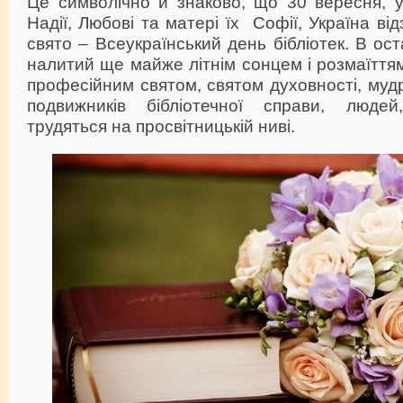
Це символічно й знаково, що 30 вересня, у
Надії, Любові та матері їх Софії, Україна в
свято – Всеукраїнський день бібліотек. В ос
налитий ще майже літнім сонцем і розмаїттям
професійним святом, святом духовності, мудр
подвижників бібліотечної справи, людей
трудяться на просвітницькій ниві.