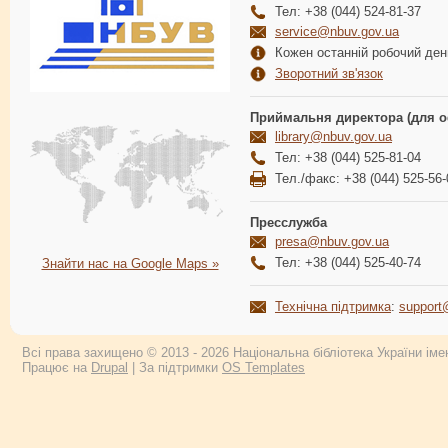
Тел: +38 (044) 524-81-37
service@nbuv.gov.ua
Кожен останній робочий день
Зворотний зв'язок
Приймальня директора (для о
library@nbuv.gov.ua
Тел: +38 (044) 525-81-04
Тел./факс: +38 (044) 525-56-
Пресслужба
presa@nbuv.gov.ua
Тел: +38 (044) 525-40-74
Знайти нас на Google Maps »
Технічна підтримка
:
support
Всі права захищено © 2013 - 2026 Національна бібліотека України імен
Працює на
Drupal
| За підтримки
OS Templates