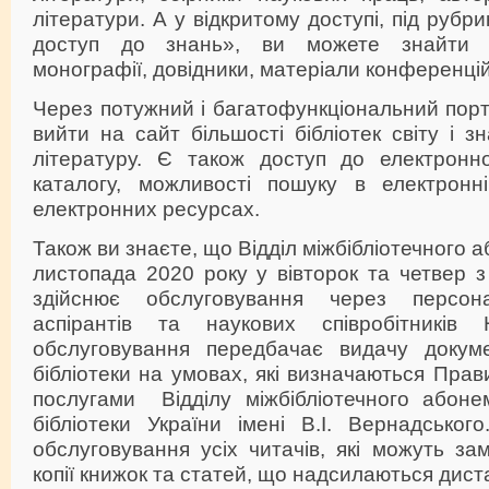
літератури. А у відкритому доступі, під рубр
доступ до знань», ви можете знайти н
монографії, довідники, матеріали конференці
Через потужний і багатофункціональний пор
вийти на сайт більшості бібліотек світу і з
літературу. Є також доступ до електронног
каталогу, можливості пошуку в електронні
електронних ресурсах.
Також ви знаєте, що Відділ міжбібліотечного 
листопада 2020 року у вівторок та четвер з 
здійснює обслуговування через персон
аспірантів та наукових співробітникі
обслуговування передбачає видачу докум
бібліотеки на умовах, які визначаються Пра
послугами Відділу міжбібліотечного абоне
бібліотеки України імені В.І. Вернадськог
обслуговування усіх читачів, які можуть за
копії книжок та статей, що надсилаються дист