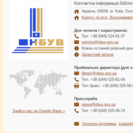
Контактна інформація Бібліо
Україна, 03039, м. Київ, Голо
Корпус по вул. Володимирс
Для читачів / користувачів:
Тел: +38 (044) 524-81-37
service@nbuv.gov.ua
Кожен останній робочий день
Зворотний зв'язок
Приймальня директора (для о
library@nbuv.gov.ua
Тел: +38 (044) 525-81-04
Тел./факс: +38 (044) 525-56-
Пресслужба
presa@nbuv.gov.ua
Тел: +38 (044) 525-40-74
Знайти нас на Google Maps »
Технічна підтримка
:
support