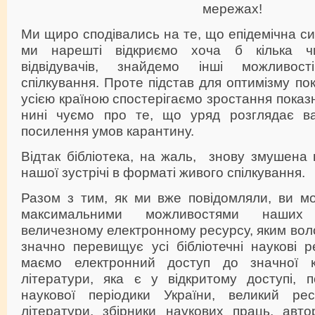
мережах!
Ми щиро сподівались на те, що епідемічна си
ми нарешті відкриємо хоча б кілька ч
відвідувачів, знайдемо інші можливост
спілкування. Проте підстав для оптимізму по
усією країною спостерігаємо зростання показ
нині чуємо про те, що уряд розглядає ва
посилення умов карантину.
Відтак бібліотека, на жаль, знову змушена 
нашої зустрічі в форматі живого спілкування.
Разом з тим, як ми вже повідомляли, ви м
максимальними можливостями наших
величезному електронному ресурсу, яким волод
значно перевищує усі бібліотечні наукові 
маємо електронний доступ до значної кіл
літератури, яка є у відкритому доступі, п
наукової періодики України, великий рес
літератури, збірники наукових праць, авто