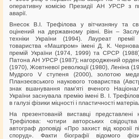
оперативну комісію Президії АН УРСР з пит
аварії.
Внесок В.І. Трефілова у вітчизняну та св
оцінений на державному рівні. Він – Заслу
техніки України (1994). Лауреат премії 
товариства «Машпром» імені Д. К. Чернова
премій України (1974, 1999) та СРСР (1988),
Патона АН УРСР (1987); нагороджений орде
(1970), Жовтневої революції (1980), Леніна (1
Мудрого V ступеня (2000), золотою мед
Планзеєвського наукового товариства (Австр
знак вшанування пам’яті вченого Націона
України заснувала премію імені В. І. Трефіло
в галузі фізики міцності і пластичності матеріа
На презентованій виставці представлені н
Трефілова: чотири авторських свідоцт
автограф доповіді «Про захист від корозії 
споруд». Факти біографії відомого фізик