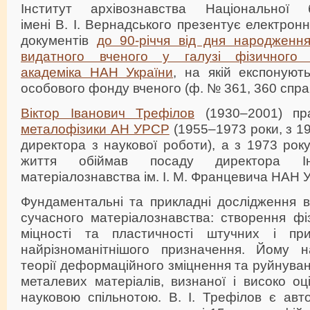
Інститут архівознавства Національної б
імені В. І. Вернадського презентує електрон
документів
до 90-річчя від дня народження
видатного вченого у галузі фізичного м
академіка НАН України
, на якій експонуют
особового фонду вченого (ф. № 361, 360 спра
Віктор Іванович Трефілов
(1930–2001) п
металофізики АН УРСР
(1955–1973 роки, з 19
директора з наукової роботи), а з 1973 року
життя обіймав посаду директора Ін
матеріалознавства ім. І. М. Францевича НАН У
Фундаментальні та прикладні дослідження в
сучасного матеріалознавства: створення фі
міцності та пластичності штучних і при
найрізноманітнішого призначення. Йому н
теорії деформаційного зміцнення та руйнуван
металевих матеріалів, визнаної і високо о
науковою спільнотою. В. І. Трефілов є авт