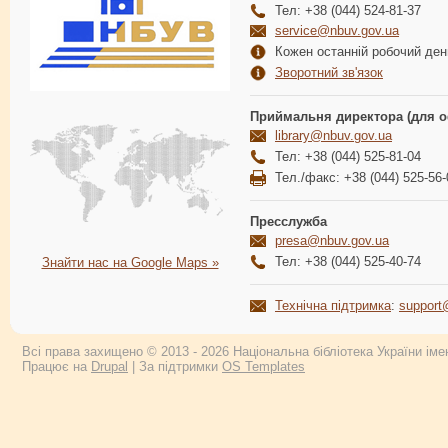
Тел: +38 (044) 524-81-37
service@nbuv.gov.ua
Кожен останній робочий день
Зворотний зв'язок
Приймальня директора (для о
library@nbuv.gov.ua
Тел: +38 (044) 525-81-04
Тел./факс: +38 (044) 525-56-
Пресслужба
presa@nbuv.gov.ua
Тел: +38 (044) 525-40-74
Знайти нас на Google Maps »
Технічна підтримка
:
support
Всі права захищено © 2013 - 2026 Національна бібліотека України імен
Працює на
Drupal
| За підтримки
OS Templates