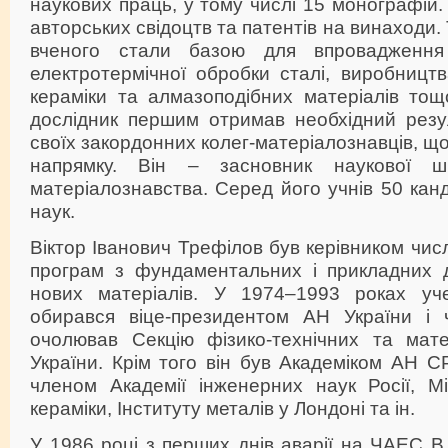
наукових праць, у тому числі 15 монографій
авторських свідоцтв та патентів на винаходи.
вченого стали базою для впровадження
електротермічної обробки сталі, виробництва
кераміки та алмазоподібних матеріалів тощ
дослідник першим отримав необхідний резу
своїх закордонних колег-матеріалознавців, щ
напрямку. Він – засновник наукової ш
матеріалознавства. Серед його учнів 50 канд
наук.
Віктор Іванович Трефілов був керівником чи
програм з фундаментальних і прикладних д
нових матеріалів. У 1974–1993 роках уч
обирався віце-президентом АН України і ч
очолював Секцію фізико-технічних та мат
України. Крім того він був Академіком АН С
членом Академії інженерних наук Росії, Мі
кераміки, Інституту металів у Лондоні та ін.
У 1986 році з перших днів аварії на ЧАЕС В.