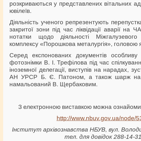
розкриваються у представлених вітальних ад
ювілеїв.
Діяльність ученого репрезентують перепустка
закритої зони під час ліквідації аварії на 
нотатки щодо діяльності Міжгалузевого н
комплексу «Порошкова металургія», головою як
Серед експонованих документів особливу 
фотознімки В. І. Трефілова під час спілкува
іноземної делегації, виступів на нарадах, зу
АН УРСР Б. Є. Патоном, а також шарж на 
намальований В. Щербаковим.
З електронною виставкою можна ознайоми
http://www.nbuv.gov.ua/node/5
Інститут архівознавства НБУВ, вул. Володим
тел. для довідок 288-14-3