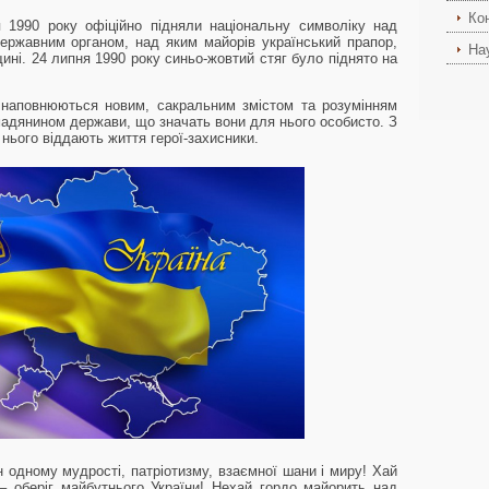
Ко
 1990 року офіційно підняли національну символіку над
ержавним органом, над яким майорів український прапор,
На
ні. 24 липня 1990 року синьо-жовтий стяг було піднято на
 наповнюються новим, сакральним змістом та розумінням
адянином держави, що значать вони для нього особисто. З
 нього віддають життя герої-захисники.
 одному мудрості, патріотизму, взаємної шани і миру! Хай
 оберіг майбутнього України! Нехай гордо майорить над