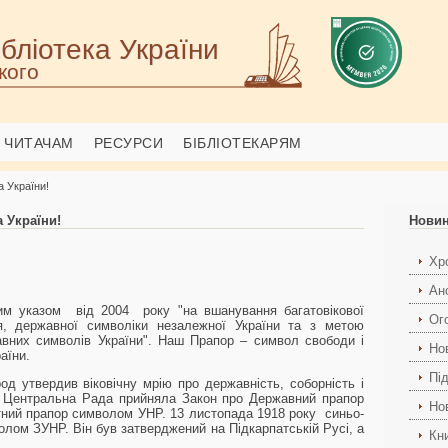
бліотека України
кого
ЧИТАЧАМ
РЕСУРСИ
БІБЛІОТЕКАРЯМ
 України!
 України!
Нови
Хро
Ан
им указом від 2004 року "на вшанування багатовікової
Ог
ня, державної символіки незалежної України та з метою
вних символів України". Наш Прапор – символ свободи і
Но
аїни.
Пі
од утвердив віковічну мрію про державність, соборність і
у Центральна Рада прийняла Закон про Державний прапор
Но
тний прапор символом УНР. 13 листопада 1918 року синьо-
лом ЗУНР. Він був затверджений на Підкарпатській Русі, а
Кн