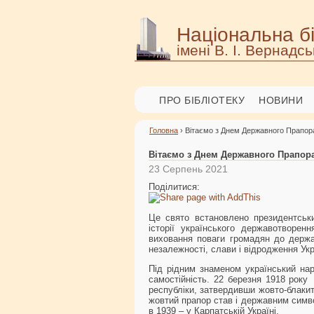
Національна бі
імені В. І. Вернадсь
ПРО БІБЛІОТЕКУ
НОВИНИ
Головна
› Вітаємо з Днем Державного Прапора
Вітаємо з Днем Державного Прапора
23 Серпень 2021
Поділитися:
Це свято встановлено президентськ
історії українського державотворен
виховання поваги громадян до держа
незалежності, слави і відродження Укр
Під рідним знаменом український нар
самостійність. 22 березня 1918 рок
республіки, затвердивши жовто-блаки
жовтий прапор став і державним симво
в 1939 – у Карпатській Україні.