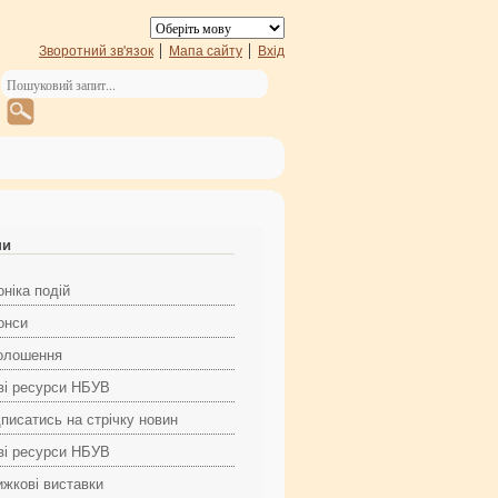
Зворотний зв'язок
Мапа сайту
Вхід
ни
ніка подій
онси
олошення
ві ресурси НБУВ
дписатись на стрічку новин
ві ресурси НБУВ
ижкові виставки