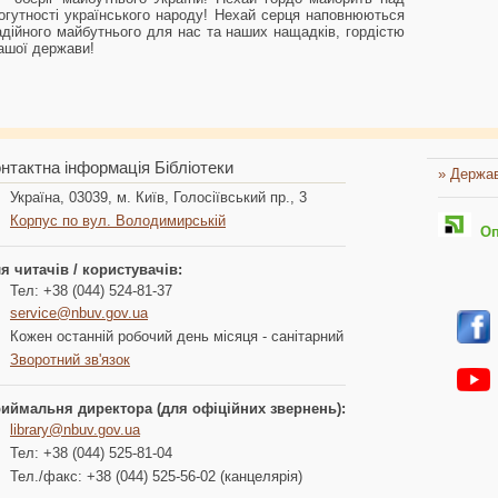
могутності українського народу! Нехай серця наповнюються
адійного майбутнього для нас та наших нащадків, гордістю
нашої держави!
нтактна інформація Бібліотеки
» Держав
Україна, 03039, м. Київ, Голосіївський пр., 3
Корпус по вул. Володимирській
Опл
я читачів / користувачів:
Тел: +38 (044) 524-81-37
service@nbuv.gov.ua
Кожен останній робочий день місяця - санітарний
Зворотний зв'язок
иймальня директора (для офіційних звернень):
library@nbuv.gov.ua
Тел: +38 (044) 525-81-04
Тел./факс: +38 (044) 525-56-02 (канцелярія)