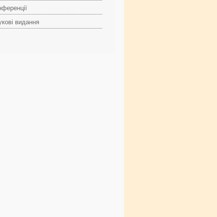
нференції
укові видання