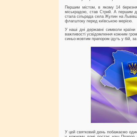
Першим містом, в якому 14 березня
міськрадою, став Стрий. А першим д
стала сільрада села Жулин на Львівщи
флагштоку перед київською мерією.
У наші дні державні символи країни
важливості усвідомлення кожним гром
синьо-жовтим прапором ідуть у бій, за
У цей святковий день побажаємо один
у кожному домі постає наш Прапор –