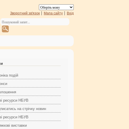
Зворотний зв'язок
Мапа сайту
Вхід
ни
ніка подій
онси
олошення
ві ресурси НБУВ
дписатись на стрічку новин
ві ресурси НБУВ
ижкові виставки