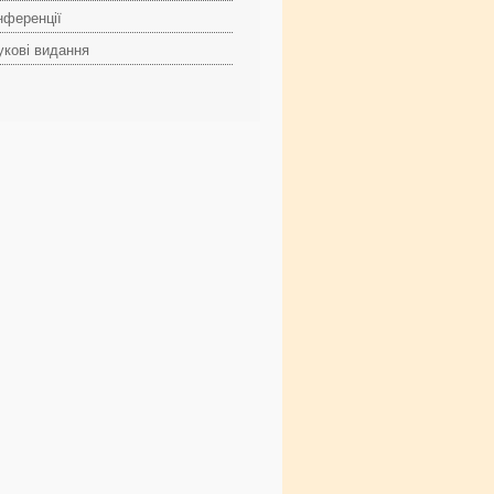
нференції
укові видання