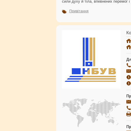
сили духу й тіла, впевнених перемог 
Привітання
Ко
Дл
Пр
Пр