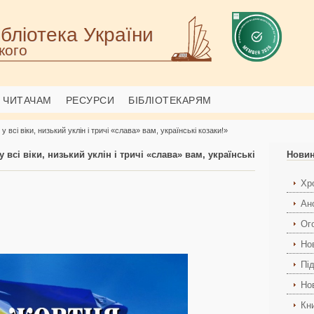
бліотека України
кого
ЧИТАЧАМ
РЕСУРСИ
БІБЛІОТЕКАРЯМ
 всі віки, низький уклін і тричі «слава» вам, українські козаки!»
 всі віки, низький уклін і тричі «слава» вам, українські
Нови
Хро
Ан
Ог
Но
Пі
Но
Кн