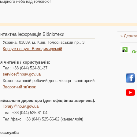
і мирного неба над головою!
нтактна інформація Бібліотеки
» Держав
Україна, 03039, м. Київ, Голосіївський пр., 3
Корпус по вул. Володимирській
Опл
я читачів / користувачів:
Тел: +38 (044) 524-81-37
service@nbuv.gov.ua
Кожен останній робочий день місяця - санітарний
Зворотний зв'язок
иймальня директора (для офіційних звернень):
library@nbuv.gov.ua
Тел: +38 (044) 525-81-04
Тел./факс: +38 (044) 525-56-02 (канцелярія)
есслужба