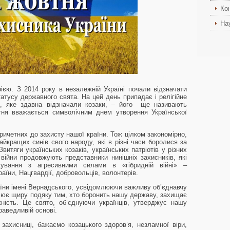
Ко
На
ією. З 2014 року в незалежній Україні почали відзначати
атусу державного свята. На цей день припадає і релігійне
і, яке здавна відзначали козаки, – його ще називають
ня вважається символічним днем утворення Української
причетних до захисту нашої країни. Тож цілком закономірно,
айкращих синів свого народу, які в різні часи боролися за
витяги українських козаків, українських патріотів у різних
 війни продовжують представники нинішніх захисників, які
жування з агресивними силами в «гібридній війні» –
аїни, Нацгвардії, добровольців, волонтерів.
аїни імені Вернадського, усвідомлюючи важливу об’єднавчу
влює щиру подяку тим, хто боронить нашу державу, захищає
ежність. Це свято, об’єднуючи українців, утверджує нашу
раведливій основі.
захисниці, бажаємо козацького здоров’я, незламної віри,