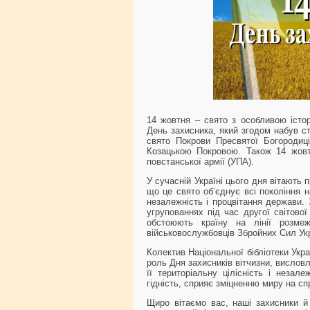
14 жовтня – свято з особливою істор
День захисника, який згодом набув ст
свято Покрови Пресвятої Богородиц
Козацькою Покровою. Також 14 жовт
повстанської армії (УПА).
У сучасній Україні цього дня вітають 
що це свято об’єднує всі покоління н
незалежність і процвітання держави. З
угрупованнях під час другої світової
обстоюють країну на лінії розме
військовослужбовців Збройних Сил Укр
Колектив Національної бібліотеки Укр
роль Дня захисників вітчизни, висло
її територіальну цілісність і незал
гідність, сприяє зміцненню миру на сп
Щиро вітаємо вас, наші захисники й 