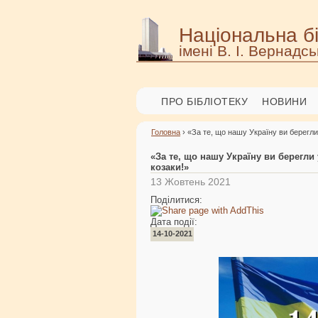
Національна бі
імені В. І. Вернадсь
ПРО БІБЛІОТЕКУ
НОВИНИ
Головна
› «За те, що нашу Україну ви берегли у
«За те, що нашу Україну ви берегли у
козаки!»
13 Жовтень 2021
Поділитися:
Дата події:
14-10-2021