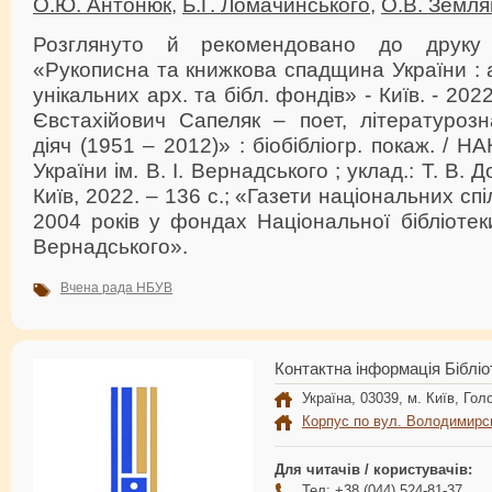
О.Ю. Антонюк
,
Б.Г. Ломачинського
,
О.В. Земля
Розглянуто й рекомендовано до друку 
«Рукописна та книжкова спадщина України : 
унікальних арх. та бібл. фондів» - Київ. - 202
Євстахійович Сапеляк – поет, літературозн
діяч (1951 – 2012)» : біобібліогр. покаж. / Н
України ім. В. І. Вернадського ; уклад.: Т. В. 
Київ, 2022. – 136 с.; «Газети національних сп
2004 років у фондах Національної бібліотеки
Вернадського».
Вчена рада НБУВ
Контактна інформація Бібліо
Україна, 03039, м. Київ, Голо
Корпус по вул. Володимирс
Для читачів / користувачів:
Тел: +38 (044) 524-81-37