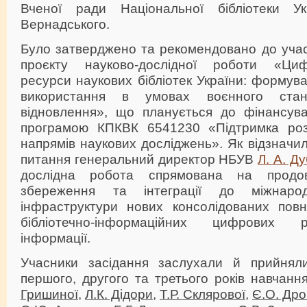
Вченої ради Національної бібліотеки Ук
Вернадського.
Було затверджено та рекомендовано до участ
проєкту науково-дослідної роботи «Циф
ресурси наукових бібліотек України: формув
використання в умовах воєнного ста
відновлення», що планується до фінансув
програмою КПКВК 6541230 «Підтримка розв
напрямів наукових досліджень». Як відзначил
питання генеральний директор НБУВ
Л. А. Д
дослідна робота спрямована на продов
збереження та інтеграції до міжнарод
інфраструктури нових консолідованих повн
бібліотечно-інформаційних цифрових р
інформації.
Учасники засідання заслухали й прийняли
першого, другого та третього років навчанн
Гришиної
,
Л.К. Дідори
,
Т.Р. Склярової
,
Є.О. Дро