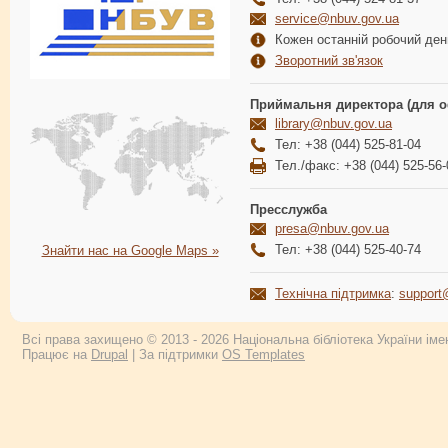
service@nbuv.gov.ua
Кожен останній робочий день
Зворотний зв'язок
Приймальня директора (для о
library@nbuv.gov.ua
Тел: +38 (044) 525-81-04
Тел./факс: +38 (044) 525-56-
Пресслужба
presa@nbuv.gov.ua
Тел: +38 (044) 525-40-74
Знайти нас на Google Maps »
Технічна підтримка
:
support
Всі права захищено © 2013 - 2026 Національна бібліотека України імен
Працює на
Drupal
| За підтримки
OS Templates