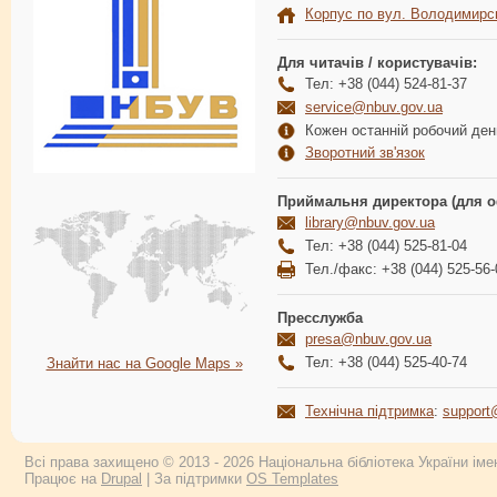
Корпус по вул. Володимирс
Для читачів / користувачів:
Тел: +38 (044) 524-81-37
service@nbuv.gov.ua
Кожен останній робочий день
Зворотний зв'язок
Приймальня директора (для о
library@nbuv.gov.ua
Тел: +38 (044) 525-81-04
Тел./факс: +38 (044) 525-56-
Пресслужба
presa@nbuv.gov.ua
Тел: +38 (044) 525-40-74
Знайти нас на Google Maps »
Технічна підтримка
:
support
Всі права захищено © 2013 - 2026 Національна бібліотека України імен
Працює на
Drupal
| За підтримки
OS Templates