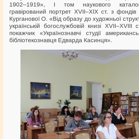
1902–1919», І том наукового катало
гравірований портрет XVII–XIX ст. з фонді
Курганової О. «Від образу до художньої струк
українській богослужбовій книзі XVII–XVIII с
покажчик «Українознавчі студії американсь
бібліотекознавця Едварда Касинця».