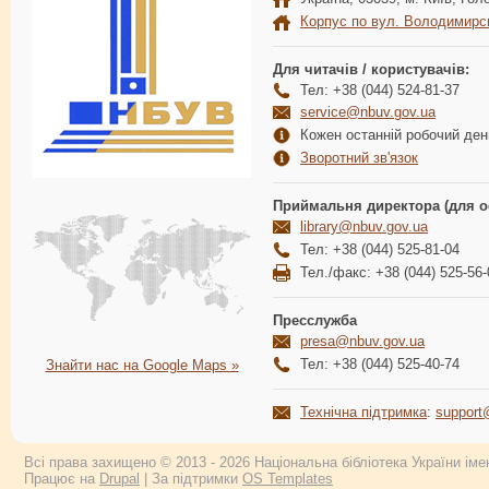
Корпус по вул. Володимирс
Для читачів / користувачів:
Тел: +38 (044) 524-81-37
service@nbuv.gov.ua
Кожен останній робочий день
Зворотний зв'язок
Приймальня директора (для о
library@nbuv.gov.ua
Тел: +38 (044) 525-81-04
Тел./факс: +38 (044) 525-56-
Пресслужба
presa@nbuv.gov.ua
Тел: +38 (044) 525-40-74
Знайти нас на Google Maps »
Технічна підтримка
:
support
Всі права захищено © 2013 - 2026 Національна бібліотека України імен
Працює на
Drupal
| За підтримки
OS Templates