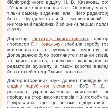
бібліографічного відділу
Н. В. Казакова
, ро
«Українське книгознавство». Особливу уваг
тільки самому виданню, але і його редактор
його фундаментальній машинописній п
книгознавчі періодики й збірники першої поло
(1978).
Директор
Інституту книгознавства
, докто
професор
Г. І. Ковальчук
зробила спробу тра
книгознавства в публікаціях журналу «Біб
Доповідачкою було розглянуто питання співві
та книгознавства, еволюцію відповідних по
редакторів журналу, а також коротко викла
його статей з теорії книгознавства.
Доктор історичних наук, доцент, провідний н
відділу зарубіжної україніки
НБУВ
Т. Д.
розкрила українсько-чеські книгознавчі з
періоду на сторінках часописів «Книголюб» та
Підкреслила, що ці зв’язки відбувалися
української еміграції та допомоги від Чехо