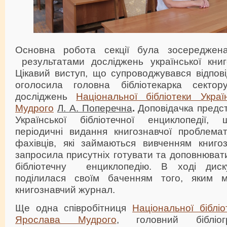
Основна робота секції була зосереджен
результатами досліджень української книго
Цікавий виступ, що супроводжувався відпов
оголосила головна бібліотекарка сектор
досліджень
Національної бібліотеки Укра
Мудрого
Л. А. Поперечна
.
Доповідачка предс
Української бібліотечної енциклопедії,
періодичні видання книгознавчої проблема
фахівців, які займаються вивченням книгоз
запросила присутніх готувати та доповнювати
бібліотечну енциклопедію. В ході дис
поділилася своїм баченням того, яким 
книгознавчий журнал.
Ще одна співробітниця
Національної біблі
Ярослава Мудрого
, головний біблі