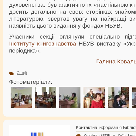
духовенства, був фактично їх «настільною кн
досить детально на своїх сторінках знайом
літературою, звертав увагу на найкращі ви
наявність цього видання у фондах НБУВ.
Учасники секції оглянули спеціально підг
Інституту книгознавства
НБУВ виставку «Укра
періодика».
Галина Коваль
Секції
Фотоматеріали:
Контактна інформація Бібліо
Україна, 03039, м. Київ, Голо