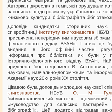
Авторка підкреслила теми, які порушували авт
часописах щодо розвитку українського та чес
книжкової культури, бібліографії та бібліотеко
Доповідь кандидатки історичних наук,
співробітниці
Інституту книгознавства
НБУВ
присвячена неперіодичним науковим збіркам 
філологічного відділу ВУАН». І хоча це б
видання, в його офіційні частині регу
інформація про бібліотеки, які були у пі
Історично-філологічного відділу ВУАН. На
приділена бібліотеці імені В. Антоновича
науковим, навчально-допоміжним та інформа
Академії наук 20-х років ХХ століття.
Цікавою була доповідь молодшої наукової сп
книгознавства
НБУВ
О. М. Гул
библиографический листок» – щомісячний 
«Руководство для сельских пастырей»,
бібліографії». Цей додаток відігравав ва