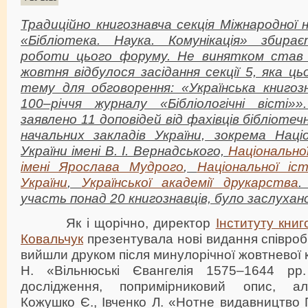
Традиційно книгознавча секція Міжнародної н
«Бібліотека. Наука. Комунікація» збира
роботи цього форуму. Не винятком став і
жовтня відбулося засідання секції 5, яка ц
тему для обговорення: «Українська книгозн
100–річчя журналу «Бібліологічні вісті»
заявлено 11 доповідей від фахівців бібліоте
начальних закладів України, зокрема Націо
України імені В. І. Вернадського,
Національної
імені Ярослава Мудрого
,
Національної іс
України
,
Української академії друкарства
.
участь понад 20 книгознавців, було заслухан
Як і щорічно, директор
Інституту книг
Ковальчук
презентувала нові видання співробі
вийшли друком після минулорічної жовтневої 
Н. «Вільнюські Євангелія 1575–1644 р
дослідження, попримірниковий опис, ал
Кожушко Є., Івченко Л. «Нотне видавництво 