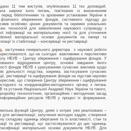
дано 11 тем виступів, опубліковано 11 тез доповідей.
ала широке коло питань, пов’язаних із визначенням
 перед бібліотечними та архівними установами України в
 фізичного збереження фондів, системного підходу до
сивів особливо цінних документів та окремих унікальних
йних технологій для забезпеченні наукового супроводу з
ої інформації на матеріальному носії та для уточнення
абленої матеріальної основи документів на папері та
зації їх стабілізації – консервації чи реставрації.
а
, заступника генерального директора з наукової роботи
ідкреслювалося, що на сьогодні важливими є перспективи
зділу НБУВ – Центру збереження і оцифрування фондів. У
ованого відродження центру, основні завдання якого
ності фондів НБУВ з урахуванням сучасних викликів щодо
ів діяльності людства, зокрема, застосування сучасних
ції, реставрації та оцифрування фондів на підставі науково
дкреслив, що створення Центру збереження і оцифрування
слідного та координаційно-методичного органу з питань
та установ Національної Академії Наук України та такого,
озробку технологічних, організаційних і методичних засад
 інформаційних ресурсів НБУВ у процесі їх формування,
кілька функцій Центру, деякі з котрих уже реалізовано –
для автоматизації; залучення молодих кадрів; створення
ну складову одиниць зберігання та їх властивості, стан та
ації та реставрації, що застосовувалися до цих одиниць
класифікації матеріальної основи документів НБУВ. Для