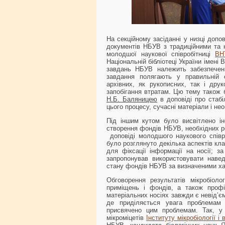
На секційному засіданні у низці допо
документів НБУВ з традиційними та 
молодшої наукової співробітниці
ВН
Національній бібліотеці України імені
завдань НБУВ належить забезпечен
завдання полягають у правильній ор
архівних, як рукописних, так і дру
запобігання втратам. Цю тему також
Н.Б. Баляницею
в доповіді про стабі
цього процесу, сучасні матеріали і нео
Під іншим кутом було висвітлено і
створення фондів НБУВ, необхідних ре
доповіді молодшого наукового спів
було розглянуто декілька аспектів кла
для фіксації інформації на носії; з
запропонував використовувати навед
стану фондів НБУВ за визначеними ха
Обговорення результатів мікробіоло
приміщень і фондів, а також профі
матеріальних носіях завжди є невід’
де приділяється увага проблемам 
присвячено цим проблемам. Так, у с
мікроміцетів
Інституту мікробіології і 