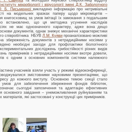
. І. Савчука
та молодшої наукової співробітниці відділу
Інституту мікробіології і вірусології імені Д.К. Заболотного
. Б. Письменної
викладено інформацію про нетривіальні
ості на модельних зразках паперу щодо мікроміцетів –
тря книгосховищ за умов імітації їх замокання з подальшим
ло встановлено, що ця методика усунення наслідків
сіях не має однозначного характеру, адже вона дещо
 основи документів, однак знижує механічні характеристики
ого співробітника НБУВ
Л.М. Куяви
проаналізовано можливі
 на збереженість документів з нетрадиційними носіями у
ведено необхідні заходи для профілактики біологічного
спериментальних досліджень грибостійкості різних видів
ень примірників з нетрадиційними носіями вкотре довели,
нтів є одним з основних компонентів системи належного
астина учасників взяли участь у режимі відеоконференції,
роводжувалися змістовними науковими презентаціями, що
ересу до кожного виступу. Основною темою секції стало
я умов для забезпечення збереження фондів бібліотек,
означає сьогодні запозичення та адаптацію ефективних
ня основного завдання – унеможливлення руйнуванням та
х матеріалів, які застосовані у конструкції цих примірників.