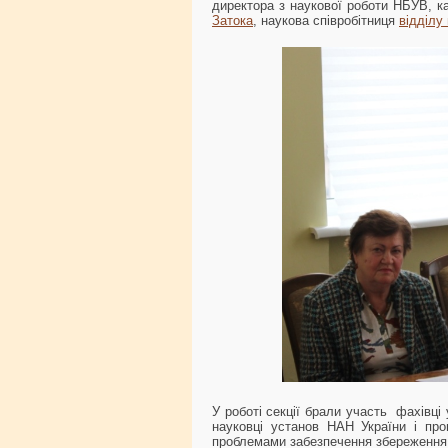
директора з наукової роботи НБУВ, к
Затока
, наукова співробітниця
відділу
У роботі секції брали участь фахівці
науковці установ НАН України і прові
проблемами забезпечення збереження б