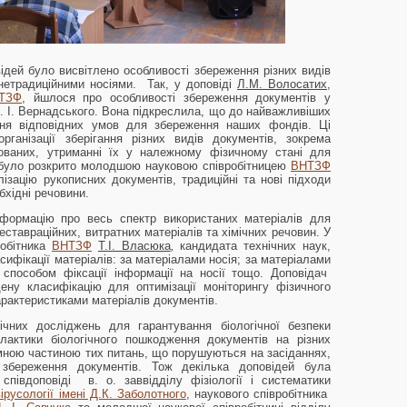
відей було висвітлено особливості збереження різних видів
нетрадиційними носіями. Так, у доповіді
Л.М. Волосатих
,
ТЗФ
, йшлося про особливості збереження документів у
 В. І. Вернадського. Вона підкреслила, що до найважливіших
ня відповідних умов для збереження наших фондів. Ці
ганізації зберігання різних видів документів, зокрема
кованих, утриманні їх у належному фізичному стані для
 було розкрито молодшою науковою співробітницею
ВНТЗФ
лізацію рукописних документів, традиційні та нові підходи
бхідні речовини.
нформацію про весь спектр використаних матеріалів для
ставраційних, витратних матеріалів та хімічних речовин. У
робітника
ВНТЗФ
Т.І. Власюка
,
кандидата технічних наук,
сифікації матеріалів: за матеріалами носія; за матеріалами
а способом фіксації інформації на носії тощо. Доповідач
ену класифікацію для оптимізації моніторингу фізичного
рактеристиками матеріалів документів.
гічних досліджень для гарантування біологічної безпеки
лактики біологічного пошкодження документів на різних
ємною частиною тих питань, що порушуються на засіданнях,
збереження документів. Тож декілька доповідей була
півдоповіді в. о. заввідділу фізіології і систематики
вірусології імені Д.К. Заболотного
, наукового співробітника