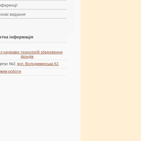
нференції
укові видання
ктна інформація
іл наукових технологій збереження
фондів
рпус №2,
вул. Володимирська 62
.
жим роботи