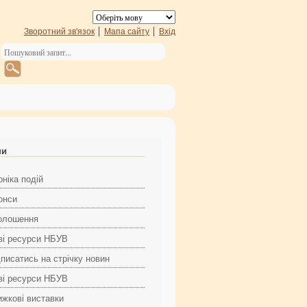
Зворотний зв'язок
Мапа сайту
Вхід
ни
ніка подій
онси
олошення
ві ресурси НБУВ
дписатись на стрічку новин
ві ресурси НБУВ
ижкові виставки