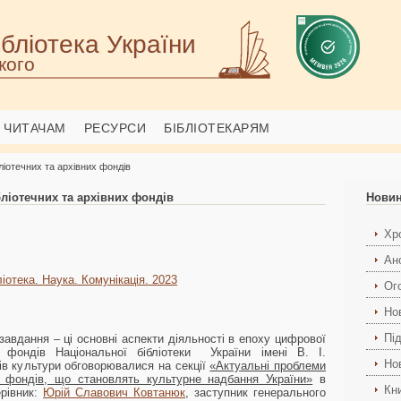
бліотека України
кого
ЧИТАЧАМ
РЕСУРСИ
БІБЛІОТЕКАРЯМ
ліотечних та архівних фондів
ліотечних та архівних фондів
Нови
Хро
Ан
іотека. Наука. Комунікація. 2023
Ог
Но
Пі
 завдання – ці основні аспекти діяльності в епоху цифрової
 фондів Національної бібліотеки України імені В. І.
Но
ів культури обговорювалися на секції
«Актуальні проблеми
х фондів, що становлять культурне надбання України»
в
Кн
ерівник:
Юрій Славович Ковтанюк
, заступник генерального