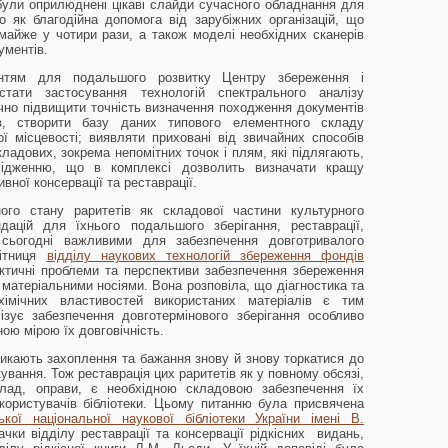
 були оприлюднені цікаві слайди сучасного обладнання для
 як благодійна допомога від зарубіжних організацій, що
айже у чотири рази, а також моделі необхідних сканерів
ументів.
рунтям для подальшого розвитку Центру збереження і
ти застосування технологій спектрального аналізу
чно підвищити точність визначення походження документів
в, створити базу даних типового елементного складу
ої місцевості; виявляти приховані від звичайних способів
ладових, зокрема непомітних точок і плям, які підлягають,
слідженню, що в комплексі дозволить визначати кращу
вної консервації та реставрації.
ного стану раритетів як складової частини культурного
дацій для їхнього подальшого зберігання, реставрації,
сьогодні важливими для забезпечення довготривалого
бітниця
відділу наукових технологій збереження фондів
ктичні проблеми та перспективи забезпечення збереження
 матеріальними носіями. Вона розповіла, що діагностика та
хімічних властивостей використаних матеріалів є тим
ізує забезпечення довготермінового зберігання особливо
ною мірою їх довговічність.
ликають захоплення та бажання знову й знову торкатися до
ування. Тож реставрація цих раритетів як у повному обсязі,
клад, оправи, є необхідною складовою забезпечення їх
користувачів бібліотеки. Цьому питанню була присвячена
ької національної наукової бібліотеки України імені В.
вачки відділу реставрації та консервації рідкісних видань,