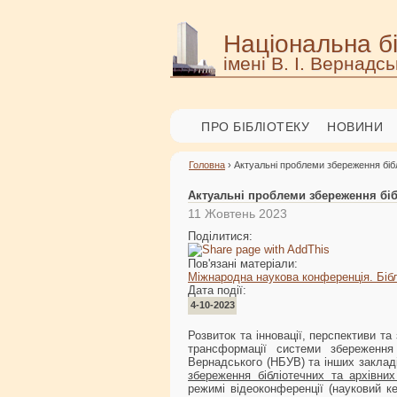
Національна бі
імені В. І. Вернадсь
ПРО БІБЛІОТЕКУ
НОВИНИ
Головна
› Актуальні проблеми збереження біб
Актуальні проблеми збереження біб
11 Жовтень 2023
Поділитися:
Пов'язані матеріали:
Міжнародна наукова конференція. Бібл
Дата події:
4-10-2023
Розвиток та інновації, перспективи та
трансформації системи збереження
Вернадського (НБУВ) та інших заклад
збереження бібліотечних та архівни
режимі відеоконференції (науковий к