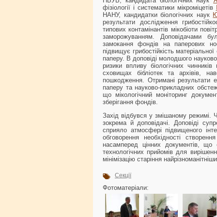
НБУВ, кандидата біологічних наук
Я
фізіології і систематики мікроміцетів
НАНУ, кандидатки біологічних наук
Ю
результати дослідження грибостійк
типових контамінантів мікобіоти пові
заморожуванням. Доповідачами бу
замокання фондів на паперових но
підвищує грибостійкість матеріальної
паперу. В доповіді молодшого науков
ризики впливу біологічних чинників
сховищах бібліотек та архівів, на
пошкодження. Отримані результати ек
паперу та науково-прикладних обстеж
що мікологічний моніторинг докуме
зберігання фондів.
Захід відбувся у змішаному режимі. Ч
зокрема й доповідачі. Доповіді суп
сприяло атмосфері підвищеного інт
обговорення необхідності створенн
насамперед цінних документів, що 
технологічних прийомів для вирішен
мінімізацію старіння найрізноманітніши
Секції
Фотоматеріали: