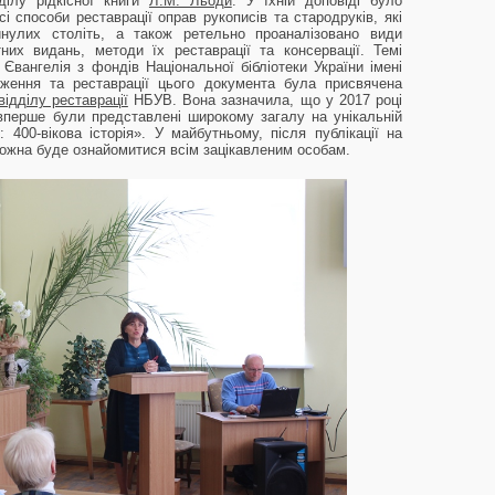
дділу рідкісної книги
Л.М. Льоди
. У їхній доповіді було
і способи реставрації оправ рукописів та стародруків, які
нулих століть, а також ретельно проаналізовано види
их видань, методи їх реставрації та консервації. Темі
 Євангелія з фондів Національної бібліотеки України імені
дження та реставрації цього документа була присвячена
відділу реставрації
НБУВ. Вона зазначила, що у 2017 році
вперше були представлені широкому загалу на унікальній
: 400-вікова історія». У майбутньому, після публікації на
ожна буде ознайомитися всім зацікавленим особам.