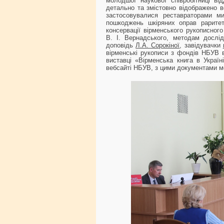
молодшої наукової співробітниці ві
детально та змістовно відображено вс
застосовувалися реставраторами ми
пошкоджень шкіряних оправ раритетн
консервації вірменського рукописного
В. І. Вернадського, методам дослі
доповідь
Л.А. Сорокіної
, завідувачки
вірменські рукописи з фондів НБУВ 
виставці «Вірменська книга в Україні
вебсайті НБУВ, з цими документами м