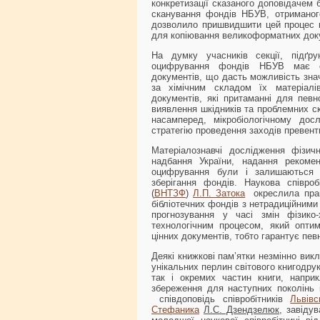
конкретизації сказаного доповідачем
сканування фондів НБУВ, отриманого
дозволило пришвидшити цей процес м
для копіювання великоформатних док
На думку учасників секції, підґ
оцифрування фондів НБУВ має ста
документів, що дасть можливість зна
за хімічним складом їх матеріалі
документів, які притаманні для певн
виявлення шкідників та проблемних ск
насамперед, мікробіологічному до
стратегію проведення заходів превенти
Матеріалознавчі дослідження фізич
надбання України, надання рекомен
оцифрування були і залишаються 
зберігання фондів. Наукова співро
(
ВНТЗФ
)
Л.П. Затока
окреслила пра
бібліотечних фондів з нетрадиційними
прогнозування у часі змін фізико-
технологічним процесом, який оптим
цінних документів, тобто гарантує пев
Деякі книжкові пам’ятки незмінно вик
унікальних перлин світового книгодрук
так і окремих частин книги, напри
збереження для наступних поколінь 
співдоповідь співробітників
Львівс
Стефаника
Л.С. Дзендзелюк
, завіду