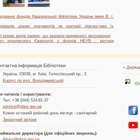
ування фондів Національної бібліотеки України імені В. І.
еріалів цінних документів як критерії діагностики їх
і різних видів паперу, що зазнали надмірного зволоження
кого рукописного Євангелія з фондів НБУВ : методи
нтактна інформація Бібліотеки
» Держав
Україна, 03039, м. Київ, Голосіївський пр., 3
Корпус по вул. Володимирській
Опл
я читачів / користувачів:
Тел: +38 (044) 524-81-37
service@nbuv.gov.ua
Кожен останній робочий день місяця - санітарний
Зворотний зв'язок
иймальня директора (для офіційних звернень):
library@nbuv.gov.ua