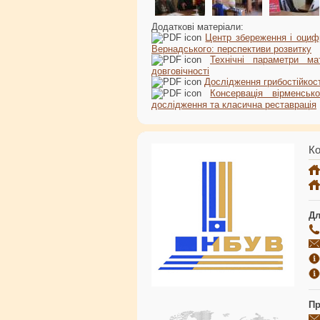
Додаткові матеріали:
Центр збереження і оцифр
Вернадського: перспективи розвитку
Технічні параметри мат
довговічності
Дослідження грибостійкост
Консервація вірменсь
дослідження та класична реставрація
Ко
Дл
Пр