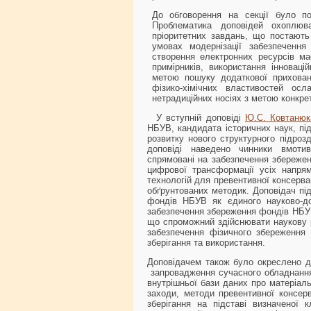
До обговорення на секції було по
Проблематика доповідей охоплюв
пріоритетних завдань, що постають
умовах модернізації забезпечення
створення електронних ресурсів ма
примірників, використання інноваці
метою пошуку додаткової прихован
фізико-хімічних властивостей осл
нетрадиційних носіях з метою конкрети
У вступній доповіді
Ю.С. Ковтанюк
НБУВ, кандидата історичних наук, п
розвитку нового структурного підро
доповіді наведено чинники вмотив
спрямовані на забезпечення збереже
цифрової трансформації усіх напрям
технологій для превентивної консерва
обґрунтованих методик. Доповідач пі
фондів НБУВ як єдиного науково-до
забезпечення збереження фондів НБУВ 
що спроможний здійснювати наукову р
забезпечення фізичного збереження
зберігання та використання.
Доповідачем також було окреслено де
запровадження сучасного обладнання 
внутрішньої бази даних про матеріаль
заходи, методи превентивної консерв
зберігання на підставі визначеної 