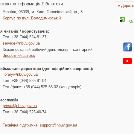
нтактна інформація Бібліотеки
» Держав
Україна, 03039, м. Київ, Голосіївський пр., 3
Корпус по вул. Володимирській
Опл
я читачів / користувачів:
Тел: +38 (044) 524-81-37
service@nbuv.gov.ua
Кожен останній робочий день місяця - санітарний
Зворотний зв'язок
иймальня директора (для офіційних звернень):
library@nbuv.gov.ua
Тел: +38 (044) 525-81-04
Тел./факс: +38 (044) 525-56-02 (канцелярія)
есслужба
presa@nbuv.gov.ua
Тел: +38 (044) 525-40-74
Технічна підтримка
:
support@nbuv.gov.ua