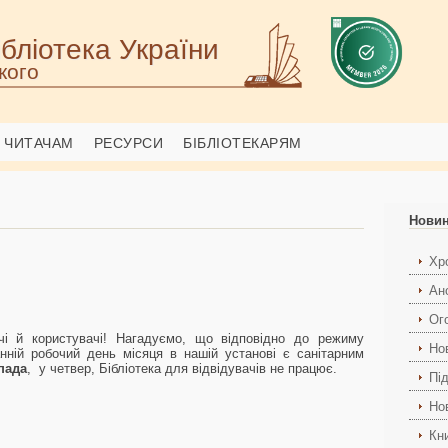
бліотека України
кого
ЧИТАЧАМ
РЕСУРСИ
БІБЛІОТЕКАРЯМ
Нови
Хро
Ан
Ог
чі й користувачі! Нагадуємо, що відповідно до режиму
Но
ній робочий день місяця в нашій установі є санітарним
пада
, у четвер, Бібліотека для відвідувачів не працює.
Пі
Но
Кн