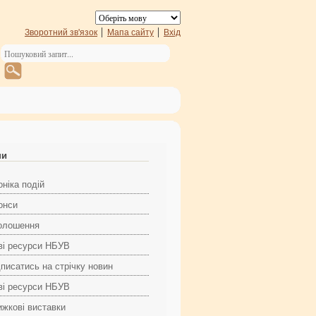
Зворотний зв'язок
Мапа сайту
Вхід
ни
ніка подій
онси
олошення
ві ресурси НБУВ
дписатись на стрічку новин
ві ресурси НБУВ
ижкові виставки