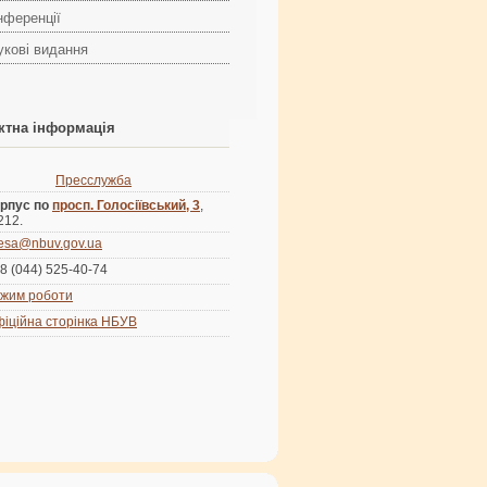
нференції
укові видання
ктна інформація
Пресслужба
рпус по
просп. Голосіївський, 3
,
 212.
esa@nbuv.gov.ua
8 (044) 525-40-74
жим роботи
іційна сторінка НБУВ