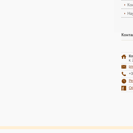
Ко
На
Конта
Ко
к.
pr
+3
Ре
Оф