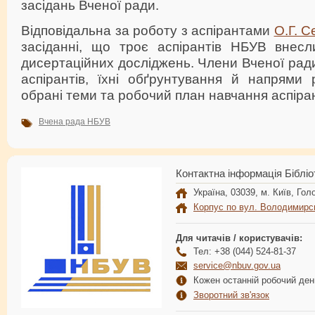
засідань Вченої ради.
Відповідальна за роботу з аспірантами
О.Г. 
засіданні, що троє аспірантів НБУВ внес
дисертаційних досліджень. Члени Вченої рад
аспірантів, їхні обґрунтування й напрями 
обрані теми та робочий план навчання аспірант
Вчена рада НБУВ
Контактна інформація Бібліо
Україна, 03039, м. Київ, Голо
Корпус по вул. Володимирс
Для читачів / користувачів:
Тел: +38 (044) 524-81-37
service@nbuv.gov.ua
Кожен останній робочий день
Зворотний зв'язок