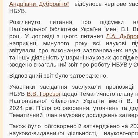
Андріївни Дубровіної
відбулось чергове зас
НБУВ.
Розглянуто питання про підсумки нау
Національної бібліотеки України імені В.І. 
році. У доповіді з цього питання
Л.А. Дубро
наприкінці минулого року всі наукові під
звітували про виконання запланованих наук
та іншу діяльність у царині наукових дослідже
зведено в загальний звіт про роботу НБУВ у 2
Відповідний звіт було затверджено.
Учасники засідання заслухали пропозиції
НБУВ
В.В. Горєвої
щодо Тематичного плану н
Національної бібліотеки України імені В. 
2024 рік. Після обговорення, уточнень та до
Тематичний план наукових досліджень затве
Також було обговорено й затверджено на 20
науково-видавничої діяльності, науково-орга