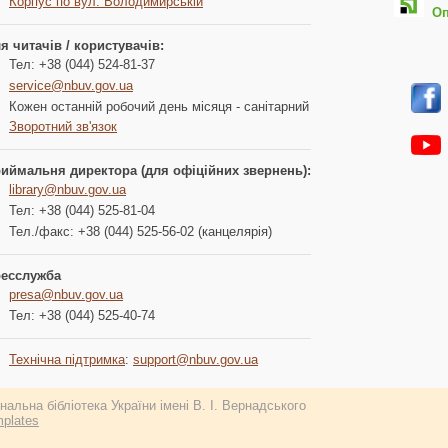
Корпус по вул. Володимирській
Опл
я читачів / користувачів:
Тел: +38 (044) 524-81-37
service@nbuv.gov.ua
Кожен останній робочий день місяця - санітарний
Зворотний зв'язок
иймальня директора (для офіційних звернень):
library@nbuv.gov.ua
Тел: +38 (044) 525-81-04
Тел./факс: +38 (044) 525-56-02 (канцелярія)
есслужба
presa@nbuv.gov.ua
Тел: +38 (044) 525-40-74
Технічна підтримка
:
support@nbuv.gov.ua
альна бібліотека України імені В. І. Вернадського
plates