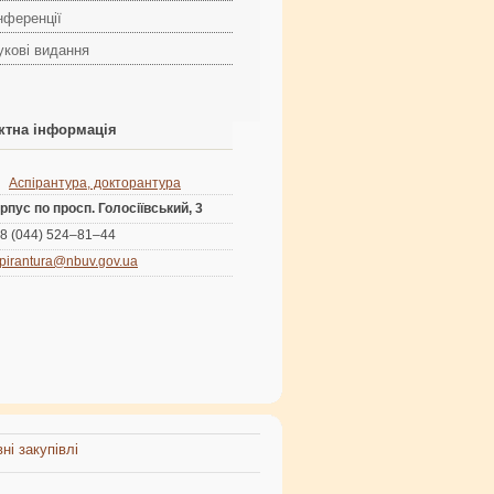
нференції
укові видання
ктна інформація
Аспірантура, докторантура
рпус по просп. Голосіївський, 3
8 (044) 524–81–44
pirantura@nbuv.gov.ua
ні закупівлі