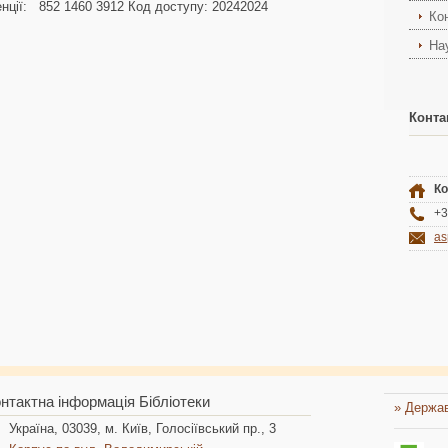
нції: 852 1460 3912 Код доступу: 20242024
Ко
На
Конта
Ко
+3
as
нтактна інформація Бібліотеки
» Держав
Україна, 03039, м. Київ, Голосіївський пр., 3