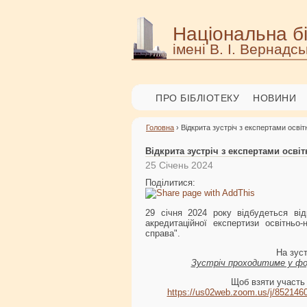
Національна бі
імені В. І. Вернадсь
ПРО БІБЛІОТЕКУ
НОВИНИ
Головна
› Відкрита зустріч з експертами осві
Відкрита зустріч з експертами осві
25 Січень 2024
Поділитися:
29 січня 2024 року відбудеться ві
акредитаційної експертизи освітньо-
справа".
На зуст
Зустріч проходитиме у фор
Щоб взяти участь 
https://us02web.zoom.us/j/852