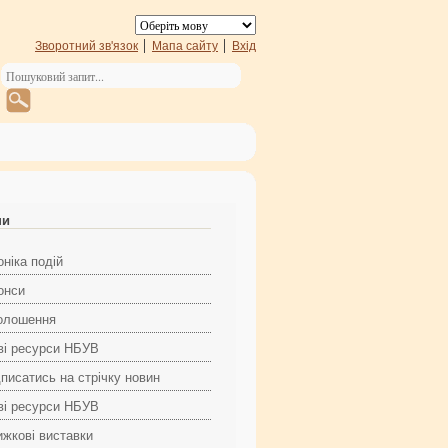
Зворотний зв'язок
Мапа сайту
Вхід
ни
ніка подій
онси
олошення
ві ресурси НБУВ
дписатись на стрічку новин
ві ресурси НБУВ
ижкові виставки