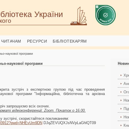
бліотека України
кого
ЧИТАЧАМ
РЕСУРСИ
БІБЛІОТЕКАРЯМ
тньо-наукової програми
тньо-наукової програми
Нови
Хро
Ан
дкрита зустріч з експертною групою під час проведення
Ог
наукової програми "Інформаційна, бібліотечна та архівна
Но
річ запрошуємо всіх охочих.
Пі
маті відеоконференції. Zoom. Початок о 16.00.
Но
у зустрічі, скористайтеся покликанням:
14603912?pwd=NHEvUm9DN
DJqZEVUQXJsNVpLaGhlQT09
Кн