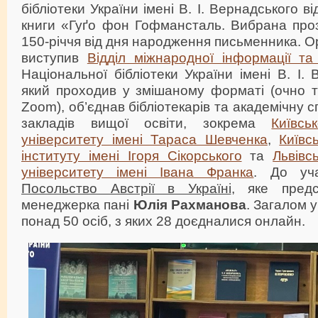
бібліотеки України імені В. І. Вернадського в
книги «Гуґо фон Гофмансталь. Вибрана проз
150-річчя від дня народження письменника. О
виступив
Відділ міжнародної інформації та 
Національної бібліотеки України імені В. І. 
який проходив у змішаному форматі (очно 
Zoom), об’єднав бібліотекарів та академічну с
закладів вищої освіти, зокрема
Київсь
університету імені Тараса Шевченка
,
Київс
інституту імені Ігоря Сікорського
та
Львівс
університету імені Івана Франка
. До уч
Посольство Австрії в Україні
, яке предс
менеджерка пані
Юлія Рахманова
. Загалом у
понад 50 осіб, з яких 28 доєдналися онлайн.