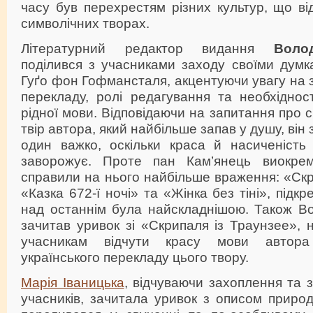
часу був перехрестям різних культур, що в
символічних творах.
Літературний редактор видання
Воло
поділився з учасниками заходу своїми думк
Гуґо фон Гофмансталя, акцентуючи увагу на 
перекладу, ролі редагування та необхіднос
рідної мови. Відповідаючи на запитання про 
твір автора, який найбільше запав у душу, він
один важко, оскільки краса й насиченіст
заворожує. Проте пан Кам’янець виокрем
справили на нього найбільше враження: «Скр
«Казка 672-ї ночі» та «Жінка без тіні», під
над останнім була найскладнішою. Також В
зачитав уривок зі «Скрипаля із Траунзее»,
учасникам відчути красу мови автора
українського перекладу цього твору.
Марія Іваницька
, відчуваючи захоплення та з
учасників, зачитала уривок з описом природ