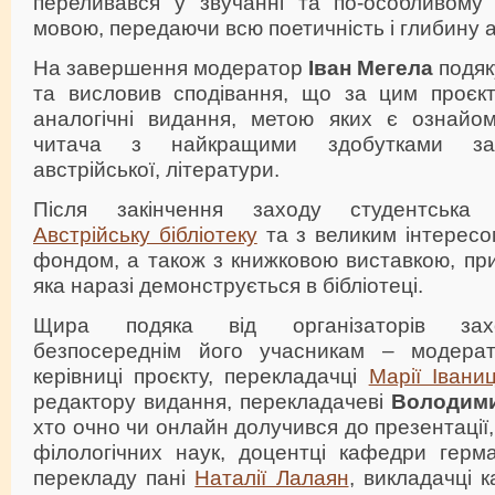
переливався у звучанні та по-особливому 
мовою, передаючи всю поетичність і глибину 
На завершення модератор
Іван Мегела
подяк
та висловив сподівання, що за цим проєкт
аналогічні видання, метою яких є ознайом
читача з найкращими здобутками зар
австрійської, літератури.
Після закінчення заходу студентська 
Австрійську бібліотеку
та з великим інтересо
фондом, а також з книжковою виставкою, пр
яка наразі демонструється в бібліотеці.
Щира подяка від організаторів захо
безпосереднім його учасникам – модер
керівниці проєкту, перекладачці
Марії Іваниц
редактору видання, перекладачеві
Володими
хто очно чи онлайн долучився до презентації
філологічних наук, доцентці кафедри герма
перекладу пані
Наталії Лалаян
, викладачці 