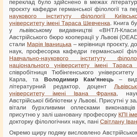
переклад було здійснено в межах літератур
проєкту кафедри германської філології та п
наукового інституту філології Київськ
університету імені Тараса Шевченка
. Книга б
у львівському видавництві «ВНТЛ-Клас
Австрійського бюро кооперації у Львові (OEAD
стали
Марія Іваницька
– керівниця проєкту, д
наук, професорка кафедри германської філо
Навчально-наукового інституту філоло
національного університету імені Тараса
співробітниця Тюбінгенського університету
Карла, та
Володимир Кам’янець
– вида
літературний редактор, доцент
Львівсь
університету імені Івана Франка
, нау
Австрійської бібліотеки у Львові. Присутні у з
вітали бурхливими оплесками виконавців
присутню у залі шановану професорку
КПІ ім
докторку філологічних наук, пані
Світлану Іва
Окремо щиру подяку висловлено Австрійськом