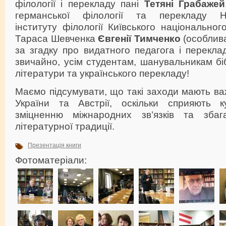
філології і перекладу пані
Тетяні Грабажей
германської філології та перекладу На
інституту філології Київського національног
Тараса Шевченка
Євгенії Тимченко
(особлива
за згадку про видатного педагога і переклад
звичайно, усім студентам, шанувальникам біб
літератури та українського перекладу!
Маємо підсумувати, що такі заходи мають в
України та Австрії, оскільки сприяють к
зміцненню міжнародних зв’язків та збага
літературної традиції.
Презентація книги
Фотоматеріали: