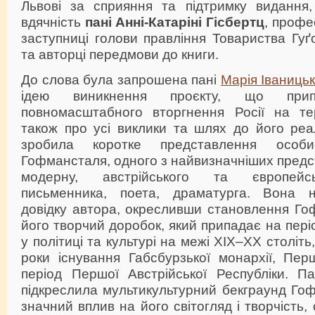
Львові за сприяння та підтримку видання
вдячність
пані Анні-Катаріні Гісбертц
, профе
заступниці голови правління Товариства Гу
та авторці передмови до книги.
До слова була запрошена пані
Марія Іваниць
ідею виникнення проєкту, що при
повномасштабного вторгнення Росії на те
також про усі виклики та шлях до його реа
зробила коротке представлення особ
Гофмансталя, одного з найвизначніших предст
модерну, австрійського та європейсь
письменника, поета, драматурга. Вона н
довідку автора, окресливши становлення Го
його творчий доробок, який припадає на періо
у політиці та культурі на межі ХІХ–ХХ століт
роки існування Габсбурзької монархії, Пер
період Першої Австрійської Республіки. Па
підкреслила мультикультурний бекграунд Го
значний вплив на його світогляд і творчість, 