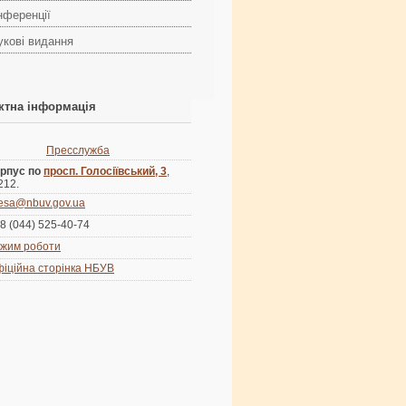
нференції
укові видання
ктна інформація
Пресслужба
рпус по
просп. Голосіївський, 3
,
 212.
esa@nbuv.gov.ua
8 (044) 525-40-74
жим роботи
іційна сторінка НБУВ