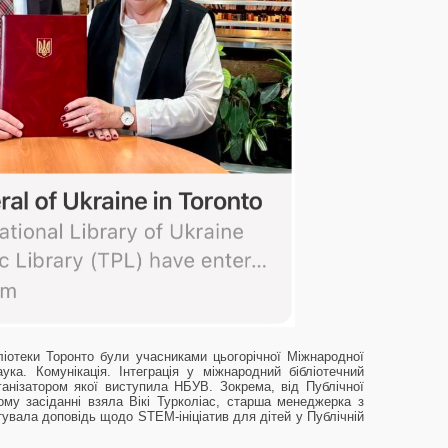
ліотеки Торонто були учасниками цьогорічної Міжнародної
аука. Комунікація. Інтеграція у міжнародний бібліотечний
рганізатором якої виступила НБУВ. Зокрема, від Публічної
ому засіданні взяла Вікі Турколіас, старша менеджерка з
тувала доповідь щодо STEM-ініціатив для дітей у Публічній