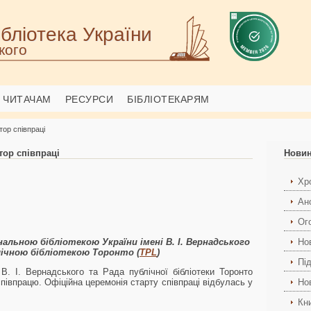
бліотека України
кого
ЧИТАЧАМ
РЕСУРСИ
БІБЛІОТЕКАРЯМ
ор співпраці
ор співпраці
Нови
Хро
Ан
Ог
льною бібліотекою України імені В. І. Вернадського
Но
лічною бібліотекою Торонто (
TPL
)
Пі
 В. І. Вернадського та Рада публічної бібліотеки Торонто
івпрацю. Офіційна церемонія старту співпраці відбулась у
Но
Кн