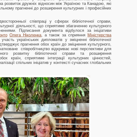
а розвиток дружніх відносин між Україною та Канадою, які
ільному прагненні до розширення культурних і професійних
осторонньої співпраці у сферах бібліотечної справи,
льтурної діяльності, що сприятиме збагаченню культурного
неннями. Підписання документа відбулося за ініціативи
онто
Олега Ніколенка
, а також за сприяння
Міністерства
 участь українських дипломатів у зміцненні бібліотечної
дтверджує прагнення обох країн до зміцнення культурного,
очатковане співробітництво відкриває нові перспективи для
ійного розвитку бібліотечної справи та розширення
обох країн, сприятиме інтеграції культурних цінностей,
лізації спільних ініціатив у контексті сучасних глобальних