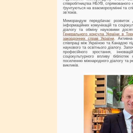
співробітництва НБУВ, спрямованого н
ґрунтуються на взаєморозумінні та сп
зв’язків.
Меморандум передбачає розвиток дв
інформаційних комунікацій та соціоку
діалогу та обміну науковими досяг
Генерального консула України в Тор
закордонних справ України
. Активна
співпраці між Україною та Канадою пі
наукового та освітнього діалогу. Зап
професійного зростання, інновац
соціокультурного впливу бібліотек 
посиленню міжнародного діалогу та реа
викликів.