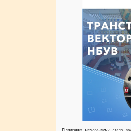
Підписання меморандуму стало важ