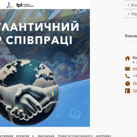
Ко
На
Конта
Ко
к.
pr
+3
Ре
Оф
ливим кроком у зміцненні трансатлантичного напряму