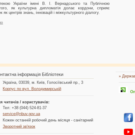
текою України імені В. І. Вернадського та Публічною
того, як культурна дипломатія долає кордони, сприяє
 як центрів знань, інновацій і міжкультурного діалогу.
во
нтактна інформація Бібліотеки
» Держав
Україна, 03039, м. Київ, Голосіївський пр., 3
Корпус по вул. Володимирській
Опл
я читачів / користувачів:
Тел: +38 (044) 524-81-37
service@nbuv.gov.ua
Кожен останній робочий день місяця - санітарний
Зворотний зв'язок