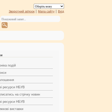
Зворотний зв'язок
Мапа сайту
Вхід
ни
ніка подій
онси
олошення
ві ресурси НБУВ
дписатись на стрічку новин
ві ресурси НБУВ
ижкові виставки