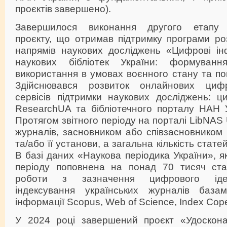
проєктів завершено).
Завершилося виконання другого етапу н
проєкту, що отримав підтримку програми ро
напрямів наукових досліджень «Цифрові ін
наукових бібліотек України: формуван
використання в умовах воєнного стану та по
Здійснювався розвиток онлайнових цифр
сервісів підтримки наукових досліджень: 
ResearchUA та бібліотечного порталу НАН 
Протягом звітного періоду на порталі LibNAS
журналів, засновником або співзасновником
та/або її установи, а загальна кількість стате
В базі даних «Наукова періодика України», я
періоду поповнена на понад 70 тисяч ста
роботи з зазначення цифрового іден
індексування українських журналів база
інформації Scopus, Web of Science, Index Cop
У 2024 році завершений проєкт «Удоскона