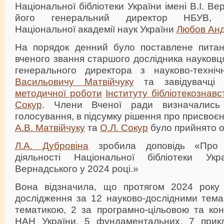
Національної бібліотеки України імені В.І. В
його генеральний директор НБУВ, чл
Національної академії наук України
Любов Анд
На порядок денний було поставлене питан
вченого звання старшого дослідника науков
генерального директора з науково-техні
Васильовичу Матвійчуку
та завідувачц
методичної роботи
Інституту бібліотекознавс
Сокур
. Члени Вченої ради визначались
голосування, в підсумку рішення про присвоє
А.В. Матвійчуку
та
О.Л. Сокур
було прийнято о
Л.А. Дубровіна
зробила доповідь «Про п
діяльності Національної бібліотеки Ук
Вернадського у 2024 році.»
Вона відзначила, що протягом 2024 року
дослідження за 12 науково-дослідними тема
тематикою, 2 за програмно-цільовою та ко
НАН України, 5 фундаментальних, 7 прикл