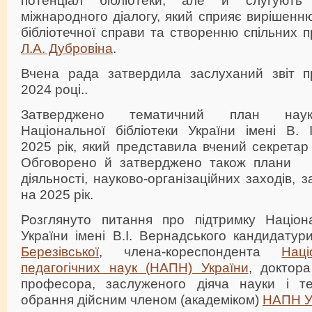
міжнародного діалогу, який сприяє вирішенн
бібліотечної справи та створенню спільних п
Л.А. Дубровіна
.
Вчена рада затвердила заслуханий звіт 
2024 році..
Затверджено тематичний план наук
Національної бібліотеки України імені В. 
2025 рік, який представила вчений секрет
Обговорено й затверджено також плани н
діяльності, науково-організаційних заходів, 
на 2025 рік.
Розглянуто питання про підтримку Націон
України імені В.І. Вернадського кандидату
Березівської
, члена-кореспондента
Наці
педагогічних наук (НАПН) України
, доктора
професора, заслуженого діяча науки і те
обрання дійсним членом (академіком)
НАПН У