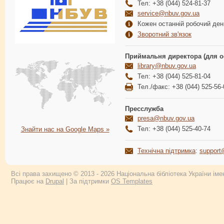
Тел: +38 (044) 524-81-37
service@nbuv.gov.ua
Кожен останній робочий день
Зворотний зв'язок
Приймальня директора (для о
library@nbuv.gov.ua
Тел: +38 (044) 525-81-04
Тел./факс: +38 (044) 525-56-
Пресслужба
presa@nbuv.gov.ua
Тел: +38 (044) 525-40-74
Знайти нас на Google Maps »
Технічна підтримка
:
support
Всі права захищено © 2013 - 2026 Національна бібліотека України імен
Працює на
Drupal
| За підтримки
OS Templates