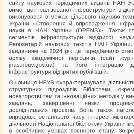
сайту наукових періодичних видань НАН Укр
вимог централізованої інфраструктури відкри
виконувався в межах цільового науково-тех
України «Створення й впровадження інфрас
науки в НАН України (OPENS)». Також ст
сегментів інфраструктури відкритої на
Репозитарій наукових текстів НАН України.
завданням на 2024 рік це передбачало ство
архіву академічної періодики (сайт жур
jnas.nbuv.gov.ua) та його інтеграцію д
інфраструктури відкритих публікацій.
Очільниця НБУВ охарактеризувала діяльність 
структурних підрозділів Бібліотеки, окр
новаторстві тем та інноваційних методів у в
завдань, завершенні низки продовж
дослідницьких проєктів. Вона також наго
впродовж останнього часу інтересі міжнаро
діяльності Національної бібліотеки України ім
в особливих умовах воєнного стану. Зокр