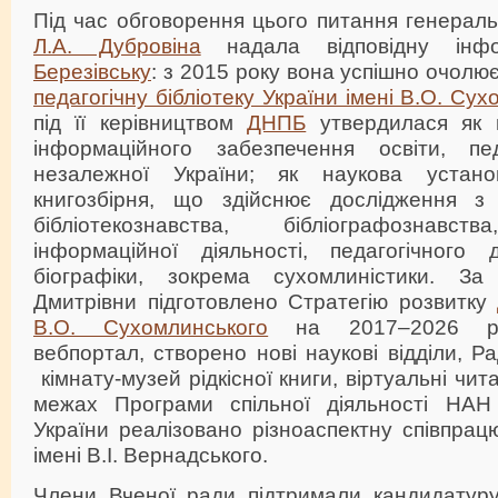
Під час обговорення цього питання генерал
Л.А. Дубровіна
надала відповідну ін
Березівську
: з 2015 року вона успішно очолю
педагогічну бібліотеку України імені В.О. Су
під її керівництвом
ДНПБ
утвердилася як н
інформаційного забезпечення освіти, педа
незалежної України; як наукова устан
книгозбірня, що здійснює дослідження з 
бібліотекознавства, бібліографознавств
інформаційної діяльності, педагогічного
біографіки, зокрема сухомлиністики. За 
Дмитрівни підготовлено Стратегію розвитку
В.О. Сухомлинського
на 2017–2026 рр.
вебпортал, створено нові наукові відділи, Р
кімнату-музей рідкісної книги, віртуальні чит
межах Програми спільної діяльності НА
України реалізовано різноаспектну співпра
імені В.І. Вернадського.
Члени Вченої ради підтримали кандидатур