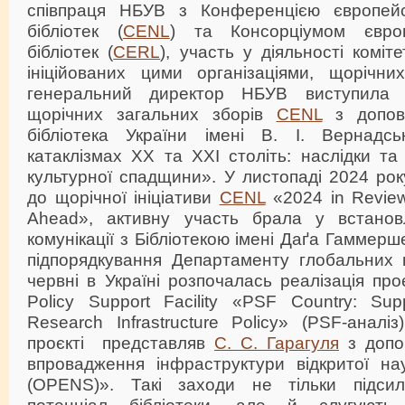
співпраця НБУВ з Конференцією європейс
бібліотек (
CENL
) та Консорціумом євро
бібліотек (
CERL
), участь у діяльності коміт
ініційованих цими організаціями, щорічни
генеральний директор НБУВ виступила 
щорічних загальних зборів
CENL
з допові
бібліотека України імені В. І. Вернадсь
катаклізмах ХХ та ХХІ століть: наслідки та
культурної спадщини». У листопаді 2024 ро
до щорічної ініціативи
CENL
«2024 in Review
Ahead», активну участь брала у встановл
комунікації з Бібліотекою імені Даґа Гаммер
підпорядкування Департаменту глобальних 
червні в Україні розпочалась реалізація про
Policy Support Facility «PSF Country: Sup
Research Infrastructure Policy» (PSF-анал
проєкті представляв
С. С. Гарагуля
з допо
впровадження інфраструктури відкритої н
(OPENS)». Такі заходи не тільки підси
потенціал бібліотеки, але й слугуют