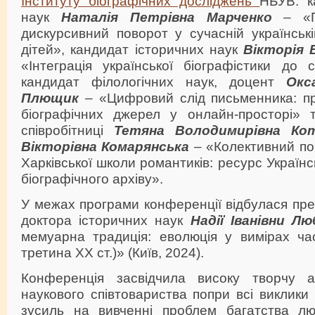
Інституту біографічних досліджень
НБУВ: к
наук
Наталія Петрівна
Марченко
– «По
дискурсивний поворот у сучасній українські
дітей», кандидат історичних наук
Вікторія 
«Інтеграція української біографістики до 
кандидат філологічних наук, доцент
Окс
Плющик
–
«Цифровий слід письменника: пр
біографічних джерел у онлайн-просторі» 
співробітниці
Тетяна Володимирівна Ко
Вікторівна
Комарянська
–
«Колективний по
Харківської школи романтиків: ресурс Україн
біографічного архіву».
У межах програми конференції відбулася пре
доктора історичних наук
Надії Іванівни Л
мемуарна традиція: еволюція у вимірах час
третина ХХ ст.)» (Київ, 2024).
Конференція засвідчила високу творчу ак
наукового співтовариства попри всі виклики
зусиль на вивченні проблем багатства лю