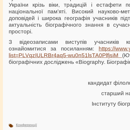
України крізь віки, традицій і естафети п
національної пам’яті. Високий науково-мет
доповідей і широка географія учасників пі
актуальність біографічного знання в сучас
просторі.
З відеозаписами виступів учасників к
ознайомитися за посиланням:
https://www.
list=PLVqzIULRBr4aq5-wu0n51lsTA0PlfjsiM
(Ю
біографічних досліджень «Biography. Біографік
кандидат філоло
старший на
Інституту біо
Конференції