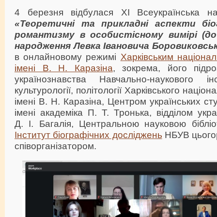
4 березня відбулася ХІ Всеукраїнська на
«Теоретичні та прикладні аспекти біо
романтизму в особистісному вимірі (до 
народження Левка Івановича Боровиковськ
в онлайновому режимі
Харківським націона
імені В. Н. Каразіна
, зокрема, його підр
українознавства Навчально-наукового інс
культурології, політології Харківського націо
імені В. Н. Каразіна, Центром українських ст
імені академіка П. Т. Тронька, відділом укра
Д. І. Багалія, Центральною науковою бібліо
Інститут біографічних досліджень
НБУВ цьогор
співорганізатором.