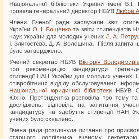
Національної бібліотеки України імені В.І.
провела генеральний директор НБУВ
Любов А
Члени Вченої ради заслухали звіт стипе
України
О. І. Вощенко
та звіти стипендіатів Н
наук України для молодих учених
Л. А. Петру
І. Злигостєва, Д. А. Волошина. Після запитань
було затверджено.
Учений секретар НБУВ
Вікторія Володимирі
про рекомендацію кандидатури претенд
стипендії НАН України для молодих учених.
співробітниця відділу обслуговування інфо
Національної юридичної бібліотеки
НБУВ Сн
Юхно. Претендентка розповіла про тему та 
досліджень, відповіла на запитання учасн
кандидатуру на здобуття стипендії НАН У
учених було схвалено.
Вчена рада розглянула питання про присвоє
старшого дослідника вченому секретар