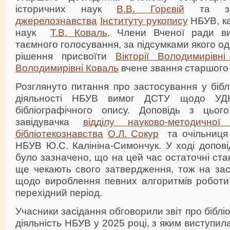
історичних наук
В.В. Горєвій
та за
джерелознавства
Інституту рукопису
НБУВ, ка
наук
Т.В. Коваль
. Члени Вченої ради в
таємного голосування, за підсумками якого о
рішення присвоїти
Вікторії Володимирівні
Володимирівні Коваль
вчене звання старшого 
Розглянуто питання про застосування у біблі
діяльності НБУВ вимог ДСТУ щодо У
бібліографічного опису. Доповідь з цьог
завідувачка
відділу науково-методичної
бібліотекознавства
О.Л. Сокур
та очільниця 
НБУВ Ю.С. Калініна-Симончук. У ході доповід
було зазначено, що на цей час остаточні ста
ще чекають свого затвердження, тож на зас
щодо вироблення певних алгоритмів роботи 
перехідний період.
Учасники засідання обговорили звіт про бібл
діяльність НБУВ у 2025 році, з яким виступил