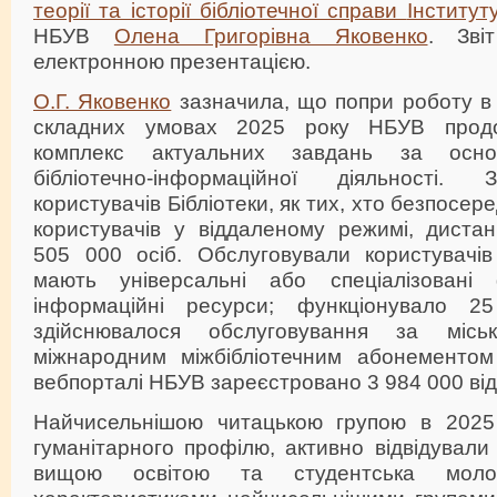
теорії та історії бібліотечної справи
Інститут
НБУВ
Олена Григорівна Яковенко
. Зві
електронною презентацією.
О.Г. Яковенко
зазначила, що попри роботу в 
складних умовах 2025 року НБУВ продо
комплекс актуальних завдань за осн
бібліотечно-інформаційної діяльності. З
користувачів Бібліотеки, як тих, хто безпосередн
користувачів у віддаленому режимі, дистан
505 000 осіб. Обслуговували користувачів 
мають універсальні або спеціалізовані 
інформаційні ресурси; функціонувало 25
здійснювалося обслуговування за місь
міжнародним міжбібліотечним абонементо
вебпорталі НБУВ зареєстровано 3 984 000 від
Найчисельнішою читацькою групою в 2025 
гуманітарного профілю, активно відвідували
вищою освітою та студентська моло