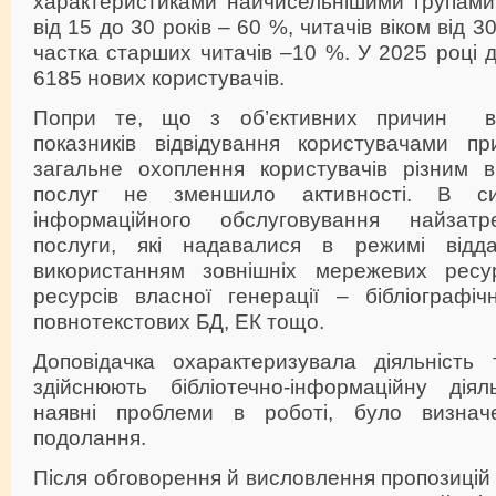
характеристиками найчисельнішими групами
від 15 до 30 років – 60 %, читачів віком від 3
частка старших читачів –10 %. У 2025 році
6185 нових користувачів.
Попри те, що з об’єктивних причин ві
показників відвідування користувачами при
загальне охоплення користувачів різним в
послуг не зменшило активності. В сис
інформаційного обслуговування найзат
послуги, які надавалися в режимі відд
використанням зовнішніх мережевих ресур
ресурсів власної генерації – бібліографіч
повнотекстових БД, ЕК тощо.
Доповідачка охарактеризувала діяльність т
здійснюють бібліотечно-інформаційну діял
наявні проблеми в роботі, було визнач
подолання.
Після обговорення й висловлення пропозицій