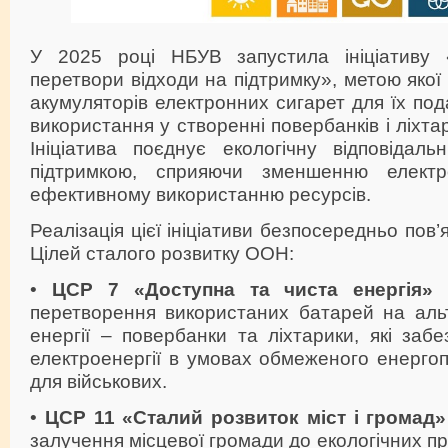
У 2025 році НБУВ запустила ініціативу «
перетвори відходи на підтримку», метою якої
акумуляторів електронних сигарет для їх по
використання у створенні повербанків і ліхтар
Ініціатива поєднує екологічну відповідаль
підтримкою, сприяючи зменшенню електр
ефективному використанню ресурсів.
Реалізація цієї ініціативи безпосередньо пов
Цілей сталого розвитку ООН:
•
ЦСР 7 «Доступна та чиста енергія»
в
перетворення використаних батарей на аль
енергії – повербанки та ліхтарики, які заб
електроенергії в умовах обмеженого енерго
для військових.
•
ЦСР 11 «Сталий розвиток міст і громад»
залучення місцевої громади до екологічних п