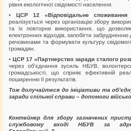
рівня екологічної свідомості населення.
•
ЦСР 12 «Відповідальне споживання
реалізується через організацію збору викори
та їх повторне використання, що дозволя
електронних відходів, запобігти забрудненню
речовинами та формувати культуру свідомог
громадян.
•
ЦСР 17 «Партнерство заради сталого роз
через об’єднання зусиль НБУВ, волонтерсь
громадськості, що сприяє ефективній реалі
поширенню її результатів.
Тож долучайтеся до ініціативи та об’єдн
заради спільної справи – допомоги військ
Контейнер для збору зазначених прист
службовому вході НБУВ за адре
Голосіївський, 3.