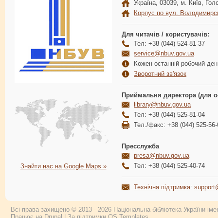
Україна, 03039, м. Київ, Голо
Корпус по вул. Володимирс
Для читачів / користувачів:
Тел: +38 (044) 524-81-37
service@nbuv.gov.ua
Кожен останній робочий день
Зворотний зв'язок
Приймальня директора (для о
library@nbuv.gov.ua
Тел: +38 (044) 525-81-04
Тел./факс: +38 (044) 525-56-
Пресслужба
presa@nbuv.gov.ua
Тел: +38 (044) 525-40-74
Знайти нас на Google Maps »
Технічна підтримка
:
support
Всі права захищено © 2013 - 2026 Національна бібліотека України імен
Працює на
Drupal
| За підтримки
OS Templates