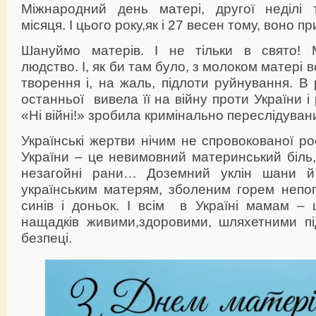
Міжнародний день матері, другої неділі 
місяця. І цього року,як і 27 весен тому, воно п
Шануймо матерів. І не тільки в свято! 
людство. І, як би там було, з молоком матері 
творення і, на жаль, підлоти руйнування. В 
останньої вивела її на війну проти України і 
«Ні війні!» зробила кримінально переслідуван
Українські жертви нічим не спровокованої ро
України – це невимовний материнський біль,
незагойні рани… Доземний уклін шани й
українським матерям, зболеним горем непоп
синів і доньок. І всім в Україні мамам – 
нащадків живими,здоровими, шляхетними п
безпеці.