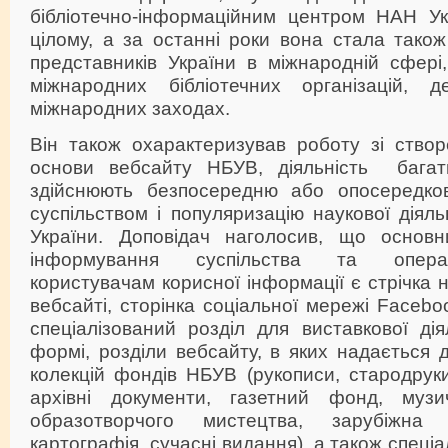
бібліотечно-інформаційним центром НАН Ук
цілому, а за останні роки вона стала тако
представників України в міжнародній сфері
міжнародних бібліотечних організацій,
міжнародних заходах.
Він також охарактеризував роботу зі створ
основи вебсайту НБУВ, діяльність багатьо
здійснюють безпосередню або опосередков
суспільством і популяризацію наукової дія
України. Доповідач наголосив, що основн
інформування суспільства та опера
користувачам корисної інформації є стрічка 
вебсайті, сторінка соціальної мережі Facebo
спеціалізований розділ для виставкової ді
формі, розділи вебсайту, в яких надається
колекцій фондів НБУВ (рукописи, стародруки,
архівні документи, газетний фонд, му
образотворчого мистецтва, зарубіжна у
картографія, сучасні видання), а також спеці