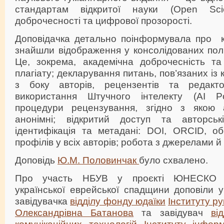
стандартам відкритої науки (Open Scie
доброчесності та цифрової прозорості.
Доповідачка детально поінформувала про к
знайшли відображення у консолідованих пол
Це, зокрема, академічна доброчесність та 
плагіату; декларування питань, пов’язаних із 
з боку авторів, рецензентів та редактор
використання Штучного інтелекту (AI Po
процедури рецензування, згідно з якою 
анонімні; відкритий доступ та авторсь
ідентифікація та метадані: DOI, ORCID, об
профілів у всіх авторів; робота з джерелами й
Доповідь
Ю.М. Половинчак
було схвалено.
Про участь НБУВ у проєкті ЮНЕСКО 
української еврейської спадщини доповіли 
завідувачка
відділу фонду юдаїки
Інституту р
Олександрівна Батанова
та завідувач
ві
комунікаційних технологій
Інституту інфор