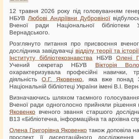
12 травня 2026 року під головуванням гене
НБУВ
Любові Андріївни Дубровіної
відбулось
Вченої ради Національної бібліотеки У
Вернадського.
Розглянуто питання про присвоєння вчено
дослідника завідувачці
відділу теорії та істор
Інституту бібліотекознавства
НБУВ
Олені Г
Учений секретар НБУВ
Вікторія Вол
охарактеризувала професійні навички, т
діяльність
О.Г. Яковенко
, яка вже понад 
Національній бібліотеці України імені В.І. Вер
Визначаючись шляхом таємного голосування,
Вченої ради одноголосно прийняли рішення
Яковенко
вченого звання старшого дослідник
В13 «Бібліотечна, інформаційна та архівна сп
Олена Григорівна Яковенко
також доповіла на
проспект її дисертаційного дослідження