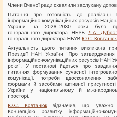
Члени Вченої ради схвалили заслухану допові
Питання про готовність до реалізації К
інформаційно-комунікаційних ресурсів Націон
України на 2026–2030 роки було пре
генерального директора НБУВ
Л.А. Дубров
генерального директора НБУВ
Ю.С. Ковтанюк
Актуальність цього питання викликана пр
Президії НАН України "Про затвердження 
інформаційно-комунікаційних ресурсів НАН У
роки". У постанові йдеться про завдан
питаннях формування сучасної інтегровано
комунікації, потреби вдосконалення заб
формами й засобами активної присутності 
України у національному й міжнародно
просторі.
Ю.С. Ковтанюк
відзначив, що, уважно 
Концепцією розвитку інформаційно-комуні