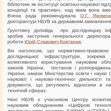
бібліотеки як інституції освітньо-наукової підт
концепції та практики», над яким вона вже
Вчена рада рекомендувала
О.Г. Яковен
докторантурі НБУВ за державним замовлення
Ґрунтовну доповідь про дослідницьку ін
зробив заступник генерального директор
роботи
Юрій Славович Ковтанюк
.
Він наголосив, що нормативно-правовою
дослідницької інфраструктури, зокрем
колективного користування науковим обл
законів України, постанов і розпоряджень 
України, накази Міністерства освіти і науки
наукової і науково-технічної діяльності 
документи, що регулюють відносини в нау
технічній сферах.
Нині НБУВ є учасником Центру колектив
науковим обладнанням «Цифрові техноло
дослідницькими даними» (ЦККНО «ЦТУДД») 