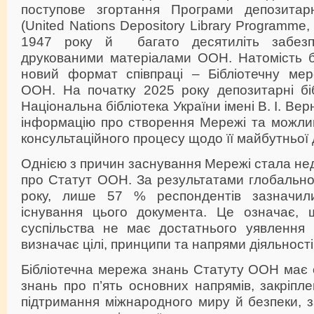
поступове згортання Програми депозитар
(United Nations Depository Library Programme,
1947 року й багато десятиліть забезпе
друкованими матеріалами ООН. Натомість 
новий формат співпраці – Бібліотечну ме
ООН. На початку 2025 року депозитарні біб
Національна бібліотека України імені В. І. Ве
інформацію про створення Мережі та можлив
консультаційного процесу щодо її майбутньої 
Однією з причин заснування Мережі стала нед
про Статут ООН. За результатами глобально
року, лише 57 % респондентів зазначи
існування цього документа. Це означає, 
суспільства не має достатнього уявлення 
визначає цілі, принципи та напрями діяльност
Бібліотечна мережа знань Статуту ООН має
знань про п’ять основних напрямів, закріпл
підтримання міжнародного миру й безпеки, 