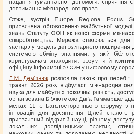
надання гуманітарної допомоги, сприяння с
дотримання міжнародного права.
Отже, зустріч Europe Regional Focus G
присвячена обговоренню майбутньої моделі 
знань Статуту ООН як нової форми міжнарод
співробітництва. Мережа створюється для 
застарілу модель депозитарного поширення 
системою обміну знаннями, у якій бібліот
користувачам знаходити, розуміти й критич
офіційну інформацію ООН у цифровому серед
Л.М. Дем’янюк
розповіла також про перебіг щ
травня 2026 року відбулася міжнародна онл
наука для майбутніх поколінь: рівність, досту
організована Бібліотекою Даґа Гаммаршель
межах 11-го Багатостороннього форуму з на
інновацій для досягнення Цілей сталого р
присвячений відкритій науці, рівному доступ
локальних дослідницьких практик, етич
наукових даних та подоланню нерівності у 