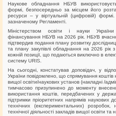
Наукове обладнання НБУВ використовуєть
формі, безпосередньо за місцем його розта
ресурси – у віртуальній (цифровій) формі.
зазначеному Регламенті.
Міністерством освіти і науки Україн
фінансування НБУВ на 2026 рік. НБУВ вчасно 
підтвердив подання плану розвитку дослідниц
та плану закупівлі обладнання на 2026 рік 
кожній позиції, що подаються виключно в еле
систему URIS.
На сьогодні, констатував доповідач, у від
України повідомлено, що спрямування коштів 
вищої освіти/наукових установ (накладні /адмі
тимчасово призупинено до моменту внесен
використання коштів, передбачених у держ
підтримки пріоритетних напрямів наукових до
технічних (експериментальних) розробок, н
технічної діяльності закладів вищої освіти та 