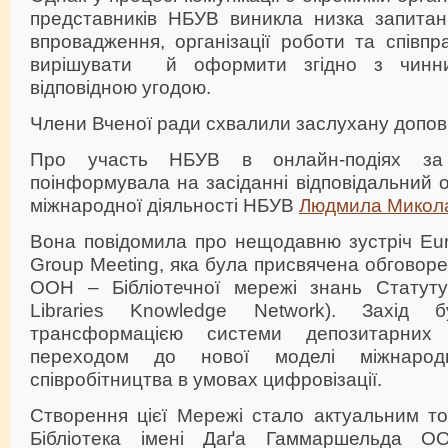
представників НБУВ виникла низка запита
впровадження, організації роботи та співпра
вирішувати й оформити згідно з чинни
відповідною угодою.
Члени Вченої ради схвалили заслухану допові
Про участь НБУВ в онлайн-подіях за
поінформувала на засіданні відповідальний о
міжнародної діяльності НБУВ
Людмила Микола
Вона повідомила про нещодавню зустріч Eur
Group Meeting, яка була присвячена обговоре
ООН – Бібліотечної мережі знань Статут
Libraries Knowledge Network). Захід 
трансформацією системи депозитарних
переходом до нової моделі міжнародно
співробітництва в умовах цифровізації.
Створення цієї Мережі стало актуальним то
Бібліотека імені Даґа Гаммаршельда О