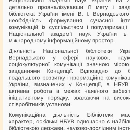
Національної академії наук України на 
детально проаналізувавши її мету і завд
бібліотека України імені В. І. Вернадськог
необхідність формування сучасної інт
комунікацій із суспільством і популяризації
Національної академії наук України в
міжнародному інформаційному просторі.
Діяльність Національної бібліотеки У
Вернадського у сфері наукової, науко
соціокультурної комунікації значною мірою
завданнями Концепції. Відповідно до б
подальшого розвитку інформаційно-комуніка
України, визначених у Концепції, в НБУВ
активна робота в межах наявного забезп
ініціативному порядку, зважаючи на висо
співробітників установи.
Комунікаційна діяльність Бібліотеки ма
характер, оскільки НБУВ одночасно є найбі
бібліотекою держави, науково-дослідним інст