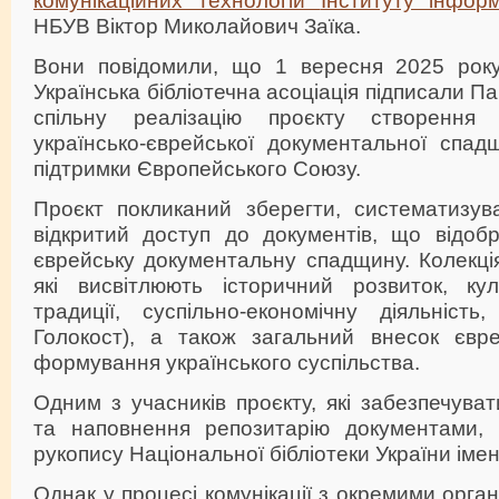
НБУВ Віктор Миколайович Заїка.
Вони повідомили, що 1 вересня 2025 р
Українська бібліотечна асоціація підписали П
спільну реалізацію проєкту створення 
українсько-єврейської документальної спад
підтримки Європейського Союзу.
Проєкт покликаний зберегти, систематизув
відкритий доступ до документів, що відобр
єврейську документальну спадщину. Колекці
які висвітлюють історичний розвиток, куль
традиції, суспільно-економічну діяльність,
Голокост), а також загальний внесок євре
формування українського суспільства.
Одним з учасників проєкту, які забезпечув
та наповнення репозитарію документами, 
рукопису Національної бібліотеки України імен
Однак у процесі комунікації з окремими орга