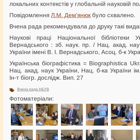
локальних контекстів у глобальній науковій пол
Повідомлення
Л.М. Дем’янюк
було схвалено.
Вчена рада рекомендувала до друку такі вида
Наукові праці Національної бібліотеки У
Вернадського : зб. наук. пр. / Нац. акад. нау
України імені В. І. Вернадського, Асоц. б-к Укра
Українська біографістика = Biographistica Ukra
Нац. акад. наук України, Нац. б-ка України ім
Ін-т біогр. дослідж. Вип. 27
Вчена рада НБУВ
Фотоматеріали: