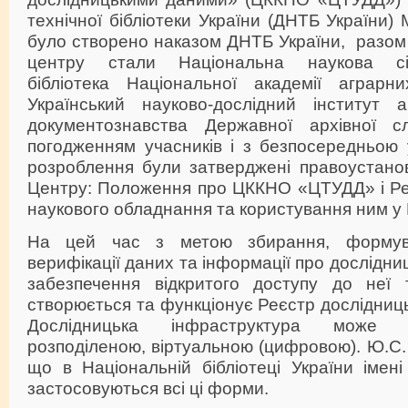
технічної бібліотеки України (ДНТБ України)
було створено наказом ДНТБ України, разом
центру стали Національна наукова сіл
бібліотека Національної академії аграрн
Український науково-дослідний інститут 
документознавства Державної архівної с
погодженням учасників і з безпосередньо
розроблення були затверджені правоустанов
Центру: Положення про ЦККНО «ЦТУДД» і Ре
наукового обладнання та користування ним 
На цей час з метою збирання, формува
верифікації даних та інформації про дослідни
забезпечення відкритого доступу до неї 
створюється та функціонує Реєстр дослідниць
Дослідницька інфраструктура може 
розподіленою, віртуальною (цифровою). Ю.С.
що в Національній бібліотеці України імені
застосовуються всі ці форми.