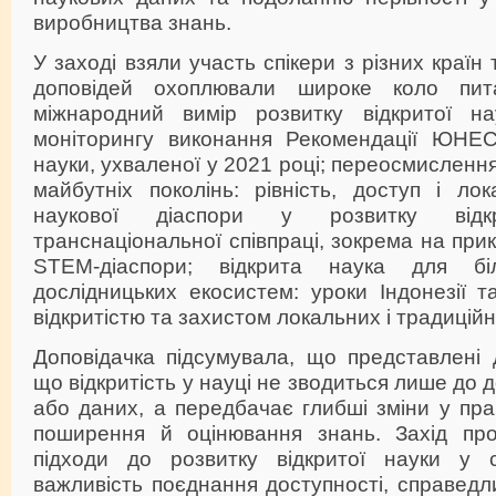
виробництва знань.
У заході взяли участь спікери з різних країн 
доповідей охоплювали широке коло пит
міжнародний вимір розвитку відкритої на
моніторингу виконання Рекомендації ЮНЕС
науки, ухваленої у 2021 році; переосмислення
майбутніх поколінь: рівність, доступ і ло
наукової діаспори у розвитку від
транснаціональної співпраці, зокрема на при
STEM-діаспори; відкрита наука для бі
дослідницьких екосистем: уроки Індонезії 
відкритістю та захистом локальних і традиційн
Доповідачка підсумувала, що представлені д
що відкритість у науці не зводиться лише до д
або даних, а передбачає глибші зміни у пр
поширення й оцінювання знань. Захід про
підходи до розвитку відкритої науки у с
важливість поєднання доступності, справедл