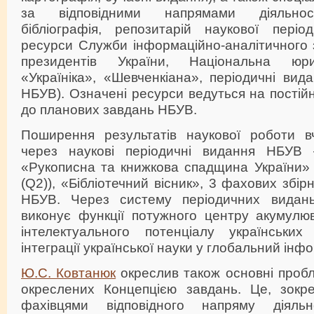
за відповідними напрямами діяльності
бібліографія, репозитарій наукової періо
ресурси Служби інформаційно-аналітичного 
президентів України, Національна юри
«Україніка», «Шевченкіана», періодичні вид
НБУВ). Означені ресурси ведуться на постійн
до планових завдань НБУВ.
Поширення результатів наукової роботи в
через наукові періодичні видання НБУВ
«Рукописна та книжкова спадщина України» 
(Q2)), «Бібліотечний вісник», 3 фахових збі
НБУВ. Через систему періодичних видань
виконує функції потужного центру акумулюв
інтелектуального потенціалу українських
інтеграції української науки у глобальний інф
Ю.С. Ковтанюк
окреслив також основні проб
окреслених Концепцією завдань. Це, зокр
фахівцями відповідного напряму діяльно