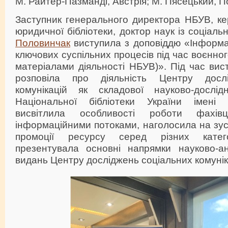
М. Райтер-Пазманді, Австрія; М. Пясецький, П
Заступник генерального директора НБУВ, ке
юридичної бібліотеки, доктор наук із соціаль
Половинчак
виступила з доповіддю «Інформа
ключових суспільних процесів під час воєнного
матеріалами діяльності НБУВ)». Під час ви
розповіла про діяльність Центру досл
комунікацій як складової науково-дослід
Національної бібліотеки України імені В
висвітлила особливості роботи фахів
інформаційними потоками, наголосила на зу
промоції ресурсу серед різних катего
презентувала основні напрямки науково-ан
видань Центру досліджень соціальних комуні