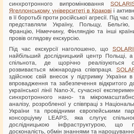
синхротронного випромінювання
SOLARI
Ягеллонському університеті в Кракові
і актив
в її боротьбі проти російської агресії. Під час 
представляли Україну, Польщу, Бельгію, 
Францію, Німеччину, Фінляндію та інші краї
провів оглядову екскурсію.
Під час екскурсії наголошено, що
SOLARI
найбільший дослідницький центр Польщі, а
спільнота, де щорічно реалізуються с
розвивається міжнародна співпраця.
SOLA
здійснює свій внесок у підтримку України в
впровадження та забезпечення відкритого д
української лінії Nano-X, сучасної експериме
синхротронного нано- та мікромасштабног
аналізу, розробленої у співпраці з Націонал
України та провідними європейськими па
консорціуму LEAPS, яка слугує спільн
дослідницькою інфраструктурою, що п
досконалість, обмін знаннями та нарощування