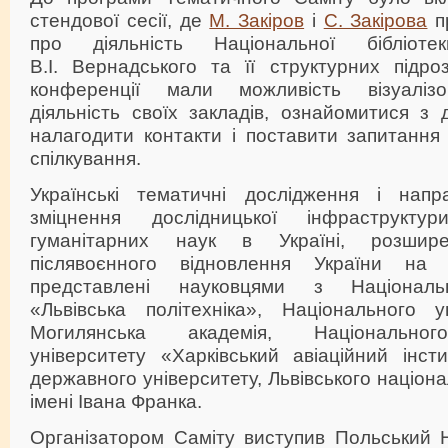
стендової сесії, де
М. Закіров
і
С. Закірова
п
про діяльність Національної бібліоте
В.І. Вернадського та її структурних підроз
конференції мали можливість візуаліз
діяльність своїх закладів, ознайомитися з 
налагодити контакти і поставити запитання
спілкування.
Українські тематичні дослідження і нап
зміцнення дослідницької інфраструкту
гуманітарних наук в Україні, розшир
післявоєнного відновлення України на
представлені науковцями з Національн
«Львівська політехніка», Національного у
Могилянська академія, Національног
університету «Харківський авіаційний інст
державного університету, Львівського націон
імені Івана Франка.
Організатором Саміту виступив Польський 