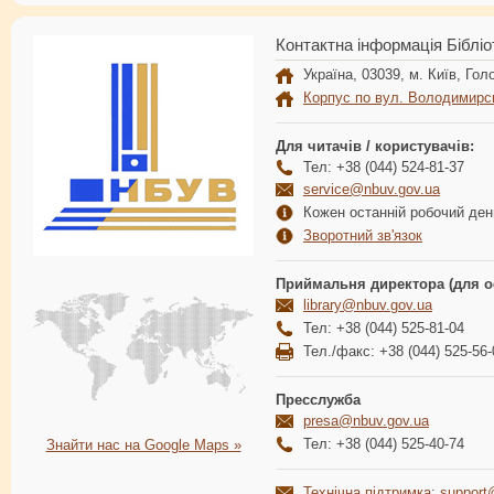
Контактна інформація Бібліо
Україна, 03039, м. Київ, Голо
Корпус по вул. Володимирс
Для читачів / користувачів:
Тел: +38 (044) 524-81-37
service@nbuv.gov.ua
Кожен останній робочий день
Зворотний зв'язок
Приймальня директора (для о
library@nbuv.gov.ua
Тел: +38 (044) 525-81-04
Тел./факс: +38 (044) 525-56-
Пресслужба
presa@nbuv.gov.ua
Тел: +38 (044) 525-40-74
Знайти нас на Google Maps »
Технічна підтримка
:
support