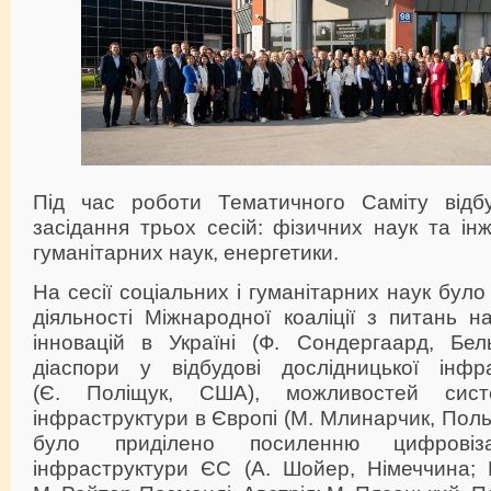
Під час роботи Тематичного Саміту відбу
засідання трьох сесій: фізичних наук та інж
гуманітарних наук, енергетики.
На сесії соціальних і гуманітарних наук бул
діяльності Міжнародної коаліції з питань н
інновацій в Україні (Ф. Сондергаард, Бель
діаспори у відбудові дослідницької інфр
(Є. Поліщук, США), можливостей систе
інфраструктури в Європі (М. Млинарчик, Поль
було приділено посиленню цифровізац
інфраструктури ЄС (А. Шойер, Німеччина; Ш