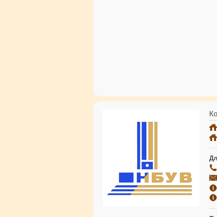
Ко
Дл