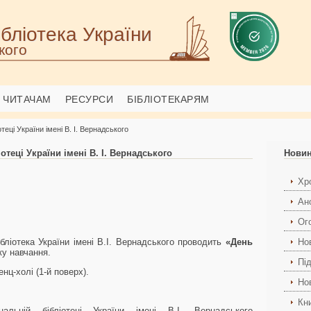
бліотека України
кого
ЧИТАЧАМ
РЕСУРСИ
БІБЛІОТЕКАРЯМ
теці України імені В. І. Вернадського
отеці України імені В. І. Вернадського
Нови
Хро
Ан
Ог
ліотека України імені В.І. Вернадського проводить
«День
Но
ку навчання.
Пі
нц-холі (1-й поверх).
Но
Кн
альній бібліотеці України імені В.І. Вернадського