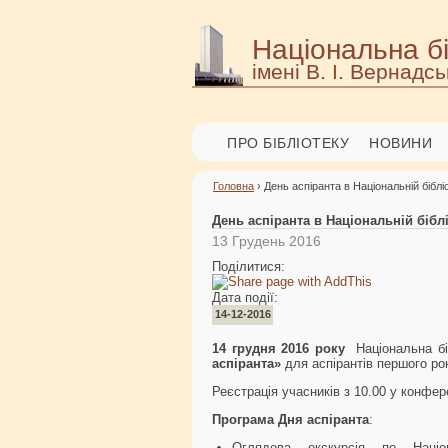
Національна бі
імені В. І. Вернадсь
ПРО БІБЛІОТЕКУ
НОВИНИ
Головна
› День аспіранта в Національній бібліо
День аспіранта в Національній біблі
13 Грудень 2016
Поділитися:
Дата події:
14-12-2016
14 грудня 2016 року
Національна біб
аспіранта»
для аспірантів першого ро
Реєстрація учасників з 10.00 у конфере
Програма Дня аспіранта
:
Оглядова екскурсія по Націон