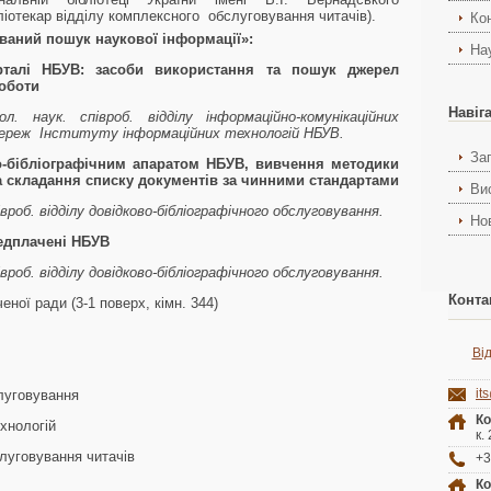
бліотекар відділу комплексного обслуговування читачів).
Ко
ований пошук наукової інформації»:
На
талі НБУВ: засоби використання та пошук джерел
оботи
Навіг
. наук. співроб. відділу інформаційно-комунікаційних
ереж Інституту інформаційних технологій НБУВ.
За
о-бібліографічним апаратом НБУВ,
вивчення методики
а складання списку документів за чинними стандартами
Ви
вроб. відділу довідково-бібліографічного обслуговування.
Но
едплачені НБУВ
півроб. відділу довідково-бібліографічного обслуговування.
Конта
еної ради (3-1 поверх, кімн. 344)
Ві
it
слуговування
Ко
хнологій
к.
слуговування читачів
+3
Ко