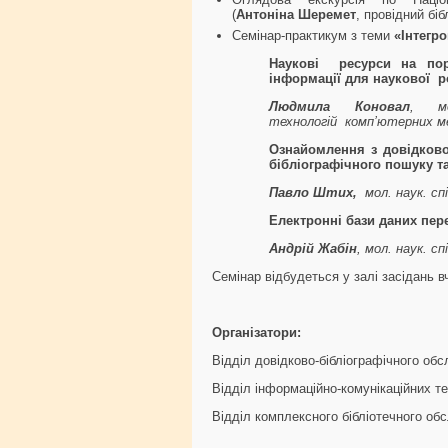
(
Антоніна Шеремет
, провідний бі
Семінар-практикум з теми
«Інтегр
Наукові ресурси на пор
інформації для наукової р
Людмила Коновал
, мол
технологій комп’ютерних м
Ознайомлення з довідков
бібліографічного пошуку т
Павло
Штих,
мол. наук. спі
Електронні бази даних пер
Андрій Жабін
, мол. наук. с
Семінар відбудеться у залі засідань вч
Організатори:
Відділ довідково-бібліографічного об
Відділ інформаційно-комунікаційних те
Відділ комплексного бібліотечного об