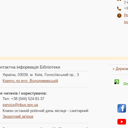
2-
+3
Ре
Ін
нтактна інформація Бібліотеки
» Держав
Україна, 03039, м. Київ, Голосіївський пр., 3
Корпус по вул. Володимирській
Опл
я читачів / користувачів:
Тел: +38 (044) 524-81-37
service@nbuv.gov.ua
Кожен останній робочий день місяця - санітарний
Зворотний зв'язок