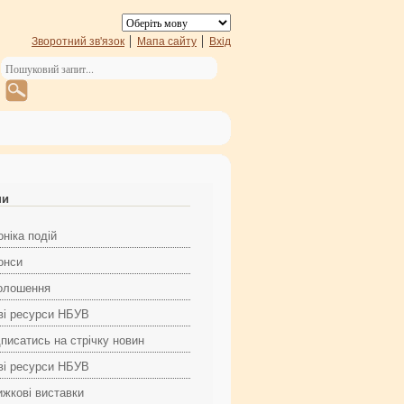
Зворотний зв'язок
Мапа сайту
Вхід
ни
ніка подій
онси
олошення
ві ресурси НБУВ
дписатись на стрічку новин
ві ресурси НБУВ
ижкові виставки