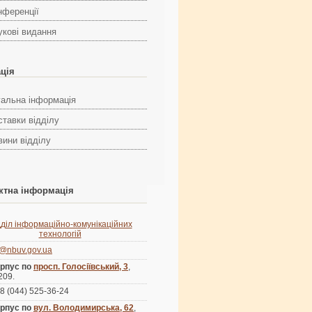
нференції
укові видання
ація
гальна інформація
ставки відділу
вини відділу
ктна інформація
дділ інформаційно-комунікаційних
технологій
s@nbuv.gov.ua
рпус по
просп. Голосіївський, 3
,
 209.
8 (044) 525-36-24
рпус по
вул. Володимирська, 62
,