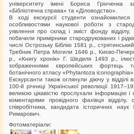
університету імені Бориса Грінченка з
«Бібліотечна справа» та «Діловодство».
В ході екскурсії студенти ознайомилися з
особливостями наукової роботи з старо
уявлення про склад і зміст фонду відділу,
побачили примірники стародрукованих і рідкі
числі Острозьку Біблію 1581 р., стрятинськи
Требник Петра Могили 1646 р., Києво-Печер
р., «Книгу хронік» Г. Шеделя 1493 р., ілю
зображеннями європейських фортець 
ботанічного атласу «Phytantoza iconographia»
Екскурсанти також оглянули діючу у відділі 
100-й річниці Української революції 1917–19
великою цікавістю прослухали інформацію і 
коментарями провідного фахівця відділу, 
співробітника, кандидата історичних наук 
Римарович.
Фотоматеріали: