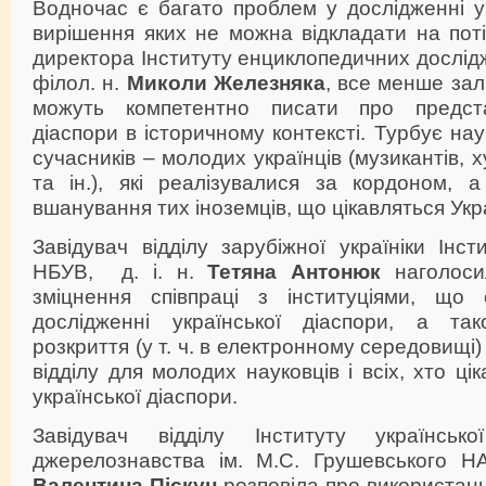
Водночас є багато проблем у дослідженні ук
вирішення яких не можна відкладати на поті
директора Інституту енциклопедичних дослідж
філол. н.
Миколи Железняка
, все менше зал
можуть компетентно писати про представ
діаспори в історичному контексті. Турбує на
сучасників – молодих українців (музикантів, х
та ін.), які реалізувалися за кордоном, а
вшанування тих іноземців, що цікавляться Укр
Завідувач відділу зарубіжної україніки Інст
НБУВ,
д. і. н.
Тетяна
Антонюк
наголоси
зміцнення співпраці з інституціями, що 
дослідженні української діаспори, а та
розкриття (у т. ч. в електронному середовищі)
відділу для молодих науковців і всіх, хто ц
української діаспори.
Завідувач відділу Інституту українськ
джерелознавства ім. М.С. Грушевського НАН
Валентина Піскун
розповіла
про використанн