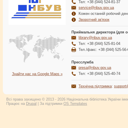
Тел: +38 (044) 524-81-37
service@nbuv.gov.ua
Кожен останній робочий день
Зворотний зв'язок
Приймальня директора (для о
library@nbuv.gov.ua
Тел: +38 (044) 525-81-04
Тел./факс: +38 (044) 525-56-
Пресслужба
presa@nbuv.gov.ua
Тел: +38 (044) 525-40-74
Знайти нас на Google Maps »
Технічна підтримка
:
support
Всі права захищено © 2013 - 2026 Національна бібліотека України імен
Працює на
Drupal
| За підтримки
OS Templates