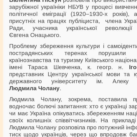
зарубіжної україніки НБУВ у процесі вивчення
політичної еміграції (1920–1930-х років),
присутніх на працях публіциста, члена Укра
Ради, учасника української революції
Євгена Онацького.
Проблему збереження культури і самоіденти
пострадянських теренах порушили 
країнознавства та туризму Київського націон
імені Тараса Шевченка, к. геогр. н.
Іг
представник Центру української мови та к
державного університету ім. Алеку 
Людмила Чолану
.
Людмила Чолану, зокрема, поставила п
водночас болючі запитання: хто є українці за
чи має Україна опікуватись збереженням наці
своїх колишніх співвітчизників. На приклад
Людмила Чолану розповіла про потужний інф
тиск щодо українців, через що впродовж баг