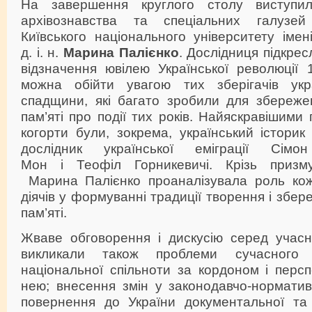
На завершення круглого столу виступи
архівознавства та спеціальних галузей
Київського національного університету іме
д. і. н.
Марина Палієнко
. Дослідниця підкрес
відзначення ювілею Української революції 
можна обійти увагою тих зберігачів укра
спадщини, які багато зробили для збереже
пам’яті про події тих років. Найяскравішими
когорти були, зокрема, український істори
дослідник української еміграції Сімо
Мон і Теофіл Горникевичі. Крізь призм
Марина Палієнко проаналізувала роль кож
діячів у формуванні традиції творення і збе
пам’яті.
Жваве обговорення і дискусію серед учасни
викликали також проблеми сучасного с
національної спільноти за кордоном і персп
нею; внесення змін у законодавчо-норматив
повернення до України документальної та