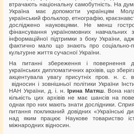
втрачають національну самобутність. На ду
Україна має допомогти українцям Мол
український фольклор, етнографію, краєзнавс
досліджено науковцями. Не менш гостр
фінансування україномовних навчальних з
інформаційної підтримки з боку України, ад
фактично мало що знають про соціально-по
культурне життя сучасної України.
На питанні збереження і повернення 
українських дипломатичних архівів, що збері
акцентувала увагу присутніх пров. н. с. в
відносин і зовнішньої політики України Інсти
НАН України, д. і. н.
Ірина Матяш
. Вона на
кількість цих архівів не має шансів на пов
однак про них мають знати дослідники. Спри
питання покликаний довідних «Українські ди
над яким працює Наукове товариство істо
міжнародних відносин.