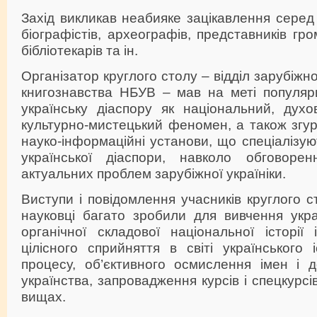
Захід викликав неабияке зацікавлення серед іс
біографістів, археографів, представників гр
бібліотекарів та ін.
Організатор круглого столу – відділ зарубіжно
книгознавства НБУВ – мав на меті популяр
українську діаспору як національний, духо
культурно-мистецький феномен, а також згур
науко-інформаційні установи, що спеціалізую
української діаспори, навколо обговорен
актуальних проблем зарубіжної україніки.
Виступи і повідомлення учасників круглого с
науковці багато зробили для вивчення укра
органічної складової національної історії 
цілісного сприйняття в світі українського і
процесу, об’єктивного осмислення імен і д
українства, запровадження курсів і спецкурсів
вищах.