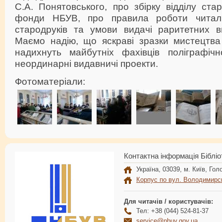
С.А. Понятовського, про збірку відділу стар
фонди НБУВ, про правила роботи читаль
стародруків та умови видачі раритетних в
Маємо надію, що яскраві зразки мистецтва 
надихнуть майбутніх фахівців поліграфіч
неординарні видавничі проекти.
Фотоматеріали:
Контактна інформація Бібліо
Україна, 03039, м. Київ, Голо
Корпус по вул. Володимирс
Для читачів / користувачів:
Тел: +38 (044) 524-81-37
service@nbuv.gov.ua