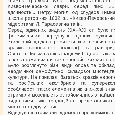
книжної гравюри було продемонстровано н
Києво-Печерської лаври, серед яких «Ев
вдячность... Петру Могилі од спудеов Гимн
школы реторіки» 1632 р., «Києво-Печерський
мідеритами Л. Тарасевича та ін.
Серед рідкісних видань ХІХ–ХХІ ст. було п
факсимільних передруків давніх рукописі
стилізацій під давні раритети, книг незвичног
зразків європейської поліграфії та гравюри
Святого Письма з ілюстраціями Г. Доре, так зв
з полотнами визначних європейських митців 
Було розглянуто різні види оправ та обклад
неодмінної самобутньої складової мистецтв
культури. На прикладі багатьох зразків європ
та російських екслібрисів та суперекслі
особливості таких елементів як книжкові знак
отримали можливість ознайомились з найме
виданнями, які традиційно представляють
мистецтва друку книг.
Відвідувачі отримали відомості про книжкові