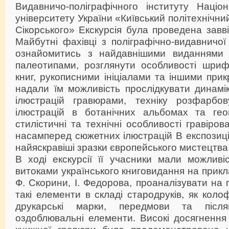
Видавничо-поліграфічного інституту Націон
університету України «Київський політехнічний
Сікорського» Екскурсія була проведена завві
Майбутні фахівці з поліграфічно-видавничо
ознайомитись з найдавнішими виданнями 
палеотипами, розглянути особливості шри
книг, рукописними ініціалами та іншими прик
надали їм можливість прослідкувати динамі
ілюстрацій гравюрами, техніку розфарбов
ілюстрацій в ботанічних альбомах та гео
стилістичні та технічні особливості гравіров
насамперед сюжетних ілюстрацій В експозиці
найяскравіші зразки європейського мистецтва 
В ході екскурсії її учасники мали можливі
витоками українського книговидання на прикл
Ф. Скорини, І. Федорова, проаналізувати на 
такі елементи в складі стародруків, як коло
друкарські марки, передмови та післям
оздоблювальні елементи. Високі досягнення 