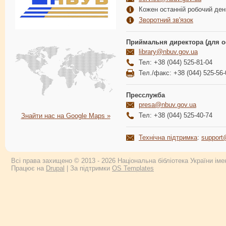
Кожен останній робочий день
Зворотний зв'язок
Приймальня директора (для о
library@nbuv.gov.ua
Тел: +38 (044) 525-81-04
Тел./факс: +38 (044) 525-56-
Пресслужба
presa@nbuv.gov.ua
Тел: +38 (044) 525-40-74
Знайти нас на Google Maps »
Технічна підтримка
:
support
Всі права захищено © 2013 - 2026 Національна бібліотека України імен
Працює на
Drupal
| За підтримки
OS Templates