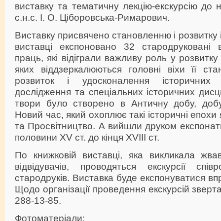
виставку та тематичну лекцію-екскурсію до неї
с.н.с. І. О. Ціборовська-Римарович.
Виставку присвячено становленню і розвитку 
виставці експоновано 32 стародруковані 
праць, які відіграли важливу роль у розвитку 
яких віддзеркалюються головні віхи її ста
розвиток і удосконалення історичних 
дослідження та спеціальних історичних дисц
твори було створено в Античну добу, доб
Новий час, який охоплює такі історичні епохи
та Просвітництво. А вийшли друком експонати
половини XV ст. до кінця XVIII ст.
По книжковій виставці, яка викликала жвав
відвідувачів, проводяться екскурсії співр
стародруків. Виставка буде експонуватися вп
Щодо організації проведення екскурсій зверт
288-13-85.
Фотоматеріали: