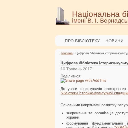
Національна бі
імені В. І. Вернадсь
ПРО БІБЛІОТЕКУ
НОВИНИ
Головна
› Цифрова бібліотека історико-культ
Цифрова бібліотека історико-культ
10 Травень 2017
Поділитися:
До уваги користувачів електронни
бібліотеки історико-культурної спадщи
Основними напрямами розвитку ресурсі
збереження та організація досту
України
формування фундаментальної ц
складових, якої є колекція "
УКРАЇН