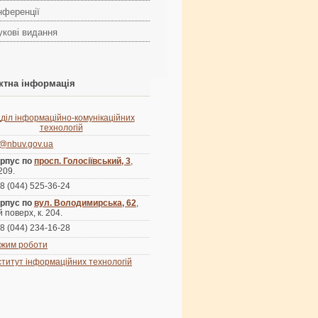
нференції
укові видання
ктна інформація
дділ інформаційно-комунікаційних
технологій
s@nbuv.gov.ua
рпус по
просп. Голосіївський, 3
,
 209.
8 (044) 525-36-24
рпус по
вул. Володимирська, 62
,
й поверх, к. 204.
8 (044) 234-16-28
жим роботи
ститут інформаційних технологій