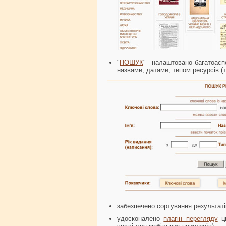
"
ПОШУК
"– налаштовано багатоасп
назвами, датами, типом ресурсів (
забезпечено сортування результаті
удосконалено
плагін перегляду
ци