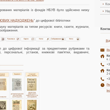
Ко
ованих матеріалів із фондів НБУВ було здійснено низку
На
НОВИХ НАДХОДЖЕНЬ
" до цифрової бібліотеки
уку матеріалів за типом ресурсів: книги, газети, журнали,
Конта
 зображення.
Ві
уп до цифрової інформації за предметними рубриками та
it
, персональні, установ, книжкові пам'ятки, видавничі,
Ко
к.
+3
Ко
2-
+3
Ре
Ін