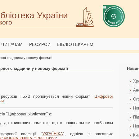
бліотека України
кого
ЧИТАЧАМ
РЕСУРСИ
БІБЛІОТЕКАРЯМ
урної спадщини у новому форматі
урної спадщини у новому форматі
Нови
Хро
Ан
х ресурсів НБУВ пропонується новий формат "
Цифрової
Ог
ни
".
Но
в "Цифрової бібліотеки" є:
Пі
пу до книжкових пам'яток, що є національним надбанням
Но
ифрової колекції "
УКРАЇНІКА
", однією із важливих
Кн
ОМОВНА КНИГА (1798–1923)
"