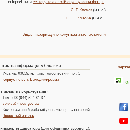
співробітники
сектору технологій оцифрування фондів
:
С. Г. Клочок
(м.н.с.)
Є. Ю. Коцюба
(м.н.с.).
Відділ інформаційно-комунікаційних технологій
нтактна інформація Бібліотеки
» Держав
Україна, 03039, м. Київ, Голосіївський пр., 3
Корпус по вул. Володимирській
Опл
я читачів / користувачів:
Тел: +38 (044) 524-81-37
service@nbuv.gov.ua
Кожен останній робочий день місяця - санітарний
Зворотний зв'язок
иймальня директора (для офіційних звернень):