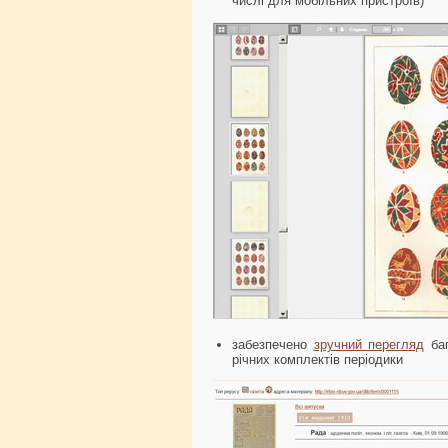
числі для мобільних пристроїв)
забезпечено
зручний перегляд
баг
річних комплектів періодики