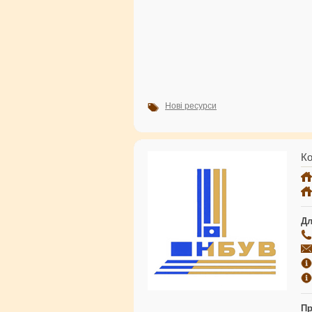
Нові ресурси
Ко
Дл
Пр