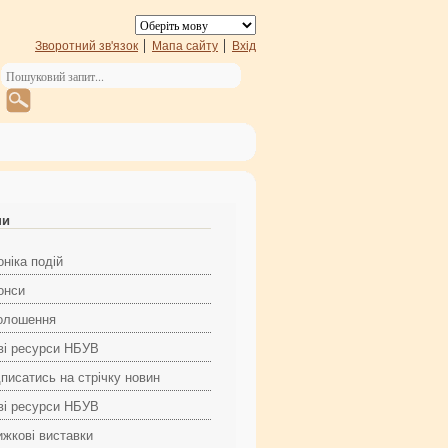
Зворотний зв'язок
Мапа сайту
Вхід
ни
ніка подій
онси
олошення
ві ресурси НБУВ
дписатись на стрічку новин
ві ресурси НБУВ
ижкові виставки