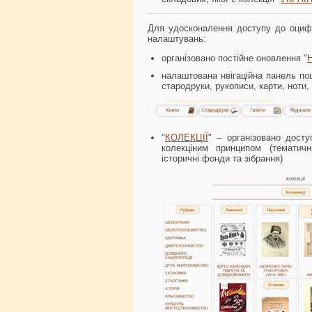
Для удосконалення доступу до оцифр
налаштувань:
організовано постійне оновлення "
налаштована нвігаційна панель пош
стародруки, рукописи, карти, ноти,
"
КОЛЕКЦІЇ
" – організовано дост
колекціним принципом (тематичні
історичні фонди та зібрання)