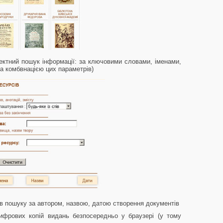
ектний пошук інформації: за ключовими словами, іменами,
та комбвнацією цих параметрів)
в пошуку за автором, назвою, датою створення документів
фрових копій видань безпосередньо у браузері (у тому