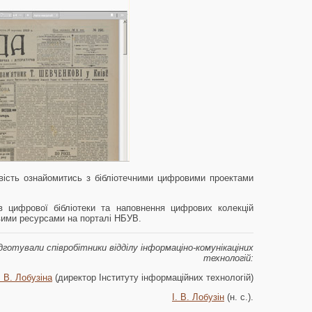
вість ознайомитись з бібліотечними цифровими проектами
в цифрової бібліотеки та наповнення цифрових колекцій
вими ресурсами на порталі НБУВ.
отували співробітники відділу інформаціно-комунікаціних
технологій:
. В. Лобузіна
(директор Інституту інформаційних технологій)
І. В. Лобузін
(н. с.).