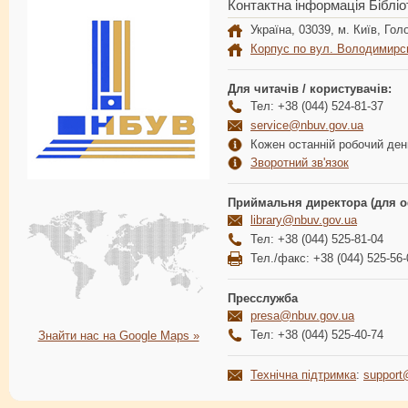
Контактна інформація Бібліо
Україна, 03039, м. Київ, Голо
Корпус по вул. Володимирс
Для читачів / користувачів:
Тел: +38 (044) 524-81-37
service@nbuv.gov.ua
Кожен останній робочий день
Зворотний зв'язок
Приймальня директора (для о
library@nbuv.gov.ua
Тел: +38 (044) 525-81-04
Тел./факс: +38 (044) 525-56-
Пресслужба
presa@nbuv.gov.ua
Тел: +38 (044) 525-40-74
Знайти нас на Google Maps »
Технічна підтримка
:
support