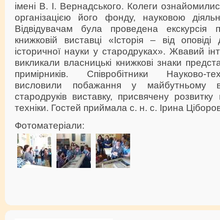
імені В. І. Вернадського. Колеги ознайомилис
організацією його фонду, науковою діяльні
Відвідувачам була проведена екскурсія п
книжковій виставці «Історія – від оповіді
історичної науки у стародруках». Жвавий інт
викликали власницькі книжкові знаки предст
примірників. Співробітники Науково-тех
висловили побажання у майбутньому ві
стародруків виставку, присвячену розвитку
техніки. Гостей приймала с. н. с. Ірина Цібор
Фотоматеріали: