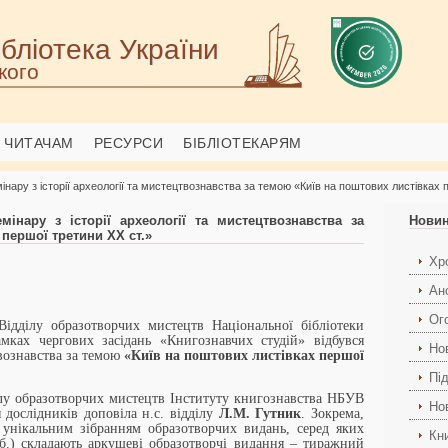
бліотека України
кого
ЧИТАЧАМ
РЕСУРСИ
БІБЛІОТЕКАРЯМ
нару з історії археології та мистецтвознавства за темою «Київ на поштових листівках 
мінару з історії археології та мистецтвознавства за
Нови
першої третини ХХ ст.»
Хро
Ан
Ог
Відділу образотворчих мистецтв Національної бібліотеки
амках чергових засідань «Книгознавчих студій» відбувся
Но
твознавства за темою
«Київ на поштових листівках першої
Пі
лу образотворчих мистецтв Інституту книгознавства НБУВ
Но
 дослідників доповіла н.с. відділу
Л.М. Гутник
. Зокрема,
 унікальним зібранням образотворчих видань, серед яких
Кн
б.) складають аркушеві образотворчі видання – тиражний