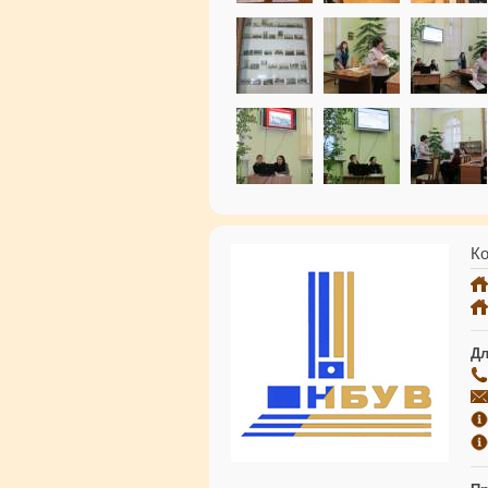
Ко
Дл