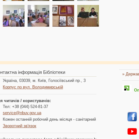
нтактна інформація Бібліотеки
» Держав
Україна, 03039, м. Київ, Голосіївський пр., 3
Корпус по вул. Володимирській
Опл
я читачів / користувачів:
Тел: +38 (044) 524-81-37
service@nbuv.gov.ua
Кожен останній робочий день місяця - санітарний
Зворотний зв'язок