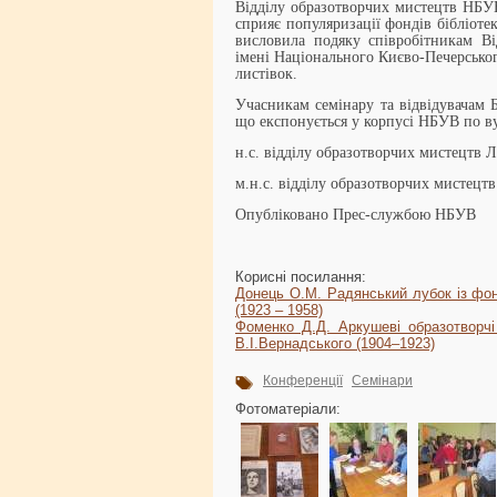
Відділу образотворчих мистецтв НБУВ 
сприяє популяризації фондів бібліоте
висловила подяку співробітникам Ві
імені Національного Києво-Печерськог
листівок.
Учасникам семінару та відвідувачам 
що експонується у корпусі НБУВ по ву
н.с. відділу образотворчих мистецтв 
м.н.с. відділу образотворчих мистецт
Опубліковано Прес-службою НБУВ
Корисні посилання:
Донець О.М. Радянський лубок із фонд
(1923 – 1958)
Фоменко Д.Д. Аркушеві образотворчі 
В.І.Вернадського (1904–1923)
Конференції
Семінари
Фотоматеріали: