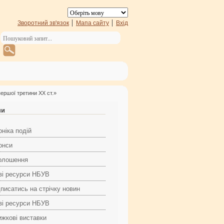
Зворотний зв'язок
Мапа сайту
Вхід
першої третини ХХ ст.»
ни
ніка подій
онси
олошення
ві ресурси НБУВ
дписатись на стрічку новин
ві ресурси НБУВ
ижкові виставки