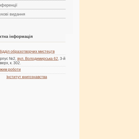
нференції
укові видання
ктна інформація
Відділ образотворчих мистецтв
рпус №2,
вул. Володимирська 62
, 3-й
верх, к. 302.
жим роботи
Інститут книгознавства