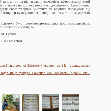
та відзначила пізнавальну значимість такого заходу, який
ки та вказує на широке поле його досліджень. Анна Яненко
дділу образотворчих мистецтв та вручила подарунок від
о історико-культурного заповідника – тематичні комплекти
Бібліотеки було презентовано виставку поштових листівок,
л. Володимирській, 62.
Л.М. Гутник
в Т.А.Галькевич
ів Національної бібліотеки України імені В.І.Вернадського
видання у фондах Національної бібліотеки України імені