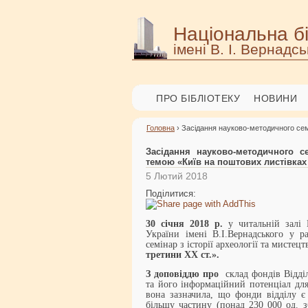
Національна бі
імені В. І. Вернадсь
ПРО БІБЛІОТЕКУ
НОВИНИ
Головна
› Засідання науково-методичного семі
Засідання науково-методичного се
темою «Київ на поштових листівках 
5 Лютий 2018
Поділитися:
30 січня 2018 р.
у читальній залі 
України імені В.І.Вернадського у р
семінар з історії археології та мистец
третини ХХ ст.».
З доповіддю про
склад фондів Відді
та його інформаційний потенціал для
вона зазначила, що фонди відділу є
більшу частину (понад 230 000 од. з