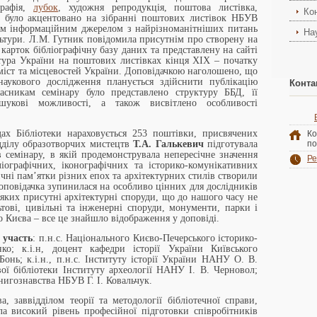
графія,
лубок
, художня репродукція, поштова листівка,
Ко
х було акцентовано на зібранні поштових листівок НБУВ
гатим інформаційним джерелом з найрізноманітніших питань
На
культури. Л.М. Гутник повідомила присутнім про створену на
карток бібліографічну базу даних та представлену на сайті
ура України на поштових листівках кінця ХІХ – початку
 міст та місцевостей України. Доповідачкою наголошено, що
наукового дослідження планується здійснити публікацію
Конта
часникам семінару було представлено структуру ББД, її
шукові можливості, а також висвітлено особливості
ах Бібліотеки нараховується 253 поштівки, присвячених
Ко
ідділу образотворчих мистецтв
Т.А. Галькевич
підготувала
по
в семінару, в якій продемонструвала непересічне значення
Ре
іографічних, іконографічних та історико-комунікативних
ичні пам’ятки різних епох та архітектурних стилів створили
оповідачка зупинилася на особливо цінних для дослідників
яких присутні архітектурні споруди, що до нашого часу не
ьтові, цивільні та інженерні споруди, монументи, парки і
 Києва – все це знайшло відображення у доповіді.
 участь
: п.н.с. Національного Києво-Печерського історико-
ко; к.і.н, доцент кафедри історії України Київського
 Бонь; к.і.н., п.н.с. Інституту історії України НАНУ О. В.
ої бібліотеки Інституту археології НАНУ І. В. Черновол;
книгознавства НБУВ Г. І. Ковальчук.
а, заввідділом теорії та методології бібліотечної справи,
ила високий рівень професійної підготовки співробітників