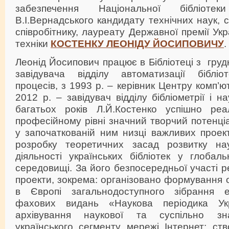
забезпечення Національної бібліоте
В.І.Вернадського кандидату технічних наук,
співробітнику, лауреату Державної премії Укра
техніки
КОСТЕНКУ ЛЕОНІДУ ЙОСИПОВИЧУ
.
Леонід Йосипович працює в Бібліотеці з груд
завідувача відділу автоматизації бібліот
процесів, з 1993 р. – керівник Центру комп’ю
2012 р. – завідувач відділу бібліометрії і н
багатьох років Л.Й.Костенко успішно реа
професійному рівні значний творчий потенціа
у започаткованій ним низці важливих проек
розробку теоретичних засад розвитку нау
діяльності українських бібліотек у глобал
середовищі. За його безпосередньої участі р
проекти, зокрема: організовано формування 
в Європі загальнодоступного зібрання е
фахових видань «Наукова періодика Укра
архівування наукової та суспільно зн
українського сегменту мережі Інтернет; ст