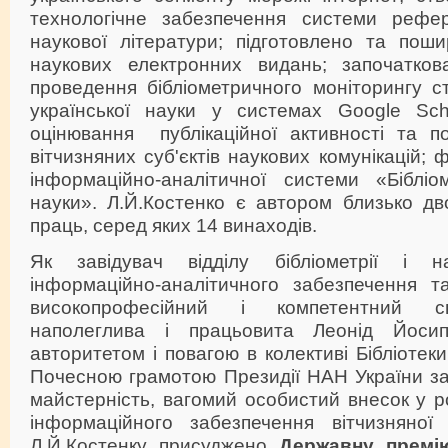
технологічне забезпечення системи рефер
наукової літератури; підготовлено та поши
наукових електронних видань; започатков
проведення бібліометричного моніторингу с
української науки у системах Google Sch
оцінювання публікаційної активності та по
вітчизняних суб'єктів наукових комунікацій;
інформаційно-аналітичної системи «Бібліом
науки». Л.Й.Костенко є автором близько дв
праць, серед яких 14 винаходів.
Як завідувач відділу бібліометрії і н
інформаційно-аналітичного забезпечення т
високопрофесійний і компетентний сп
наполеглива і працьовита Леонід Йосип
авторитетом і повагою в колективі Бібліотек
Почесною грамотою Президії НАН України за
майстерність, вагомий особистий внесок у ро
інформаційного забезпечення вітчизняної
Л.Й.Костенку присуджено
Державн
у
премі