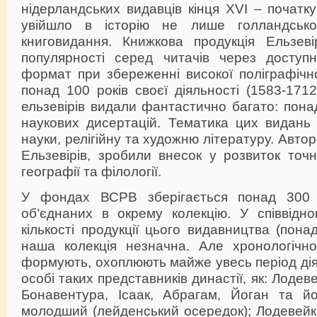
нідерландських видавців кінця XVI – початку 
увійшло в історію не лише голландсько
книговидання. Книжкова продукція Ельзеві
популярності серед читачів через доступ
формат при збереженні високої поліграфічно
понад 100 років своєї діяльності (1583-1712
ельзевірів видали фантастично багато: пона
наукових дисертацій. Тематика цих видань
науки, релігійну та художню літературу. Авто
Ельзевірів, зробили внесок у розвиток точ
географії та філології.
У фондах ВСРВ зберігається понад 300 в
об’єднаних в окрему колекцію. У співвідно
кількості продукції цього видавництва (пона
наша колекція незначна. Але хронологічно
формують, охоплюють майже увесь період діял
особі таких представників династії, як: Лодев
Бонавентура, Ісаак, Абрагам, Йоган та й
молодший (лейденський осередок); Лодевейк