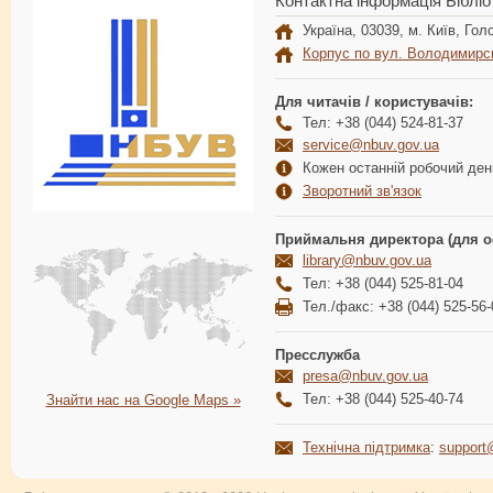
Контактна інформація Бібліо
Україна, 03039, м. Київ, Голо
Корпус по вул. Володимирс
Для читачів / користувачів:
Тел: +38 (044) 524-81-37
service@nbuv.gov.ua
Кожен останній робочий день
Зворотний зв'язок
Приймальня директора (для о
library@nbuv.gov.ua
Тел: +38 (044) 525-81-04
Тел./факс: +38 (044) 525-56-
Пресслужба
presa@nbuv.gov.ua
Тел: +38 (044) 525-40-74
Знайти нас на Google Maps »
Технічна підтримка
:
support