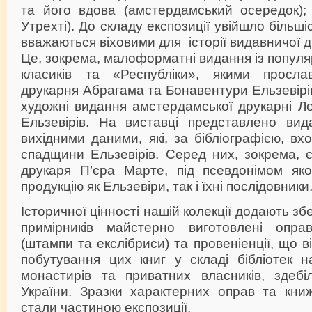
та його вдова (амстердамський осередок);
Утрехті). До складу експозиції увійшло більшіс
вважаються віховими для історії видавничої ді
Це, зокрема, малоформатні видання із популя
класиків та «Республіки», якими просла
друкарня Абрагама та Бонавентури Ельзевірів
художні видання амстердамської друкарні Л
Ельзевірів. На виставці представлено вид
вихідними даними, які, за бібліографією, вх
спадщини Ельзевірів. Серед них, зокрема, 
друкаря П’єра Марте, під псевдонімом як
продукцію як Ельзевіри, так і їхні послідовники
Історичної цінності нашій колекції додають зб
примірників майстерно виготовлені оправ
(штампи та екслібриси) та провеніенції, що 
побутування цих книг у складі бібліотек н
монастирів та приватних власників, здеб
України. Зразки характерних оправ та книж
стали частиною експозиції.